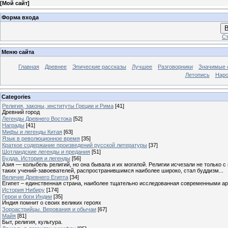
[
Мой сайт
]
Форма входа
В
Ст
Меню сайта
Главная
Древнее
Эпические рассказы
Лучшее
Разговорники
Значимые с
Летопись
Наро
Categories
Религия, законы, институты Греции и Рима
[41]
Древний город
Легенды Древнего Востока
[52]
Награды
[41]
Мифы и легенды Китая
[63]
Язык в революционное время
[35]
Краткое содержание произведений русской литературы
[37]
Шотландские легенды и предания
[51]
Будда. История и легенды
[56]
Азия — колыбель религий, но она бывала и их могилой. Религии исчезали не только 
таких учений-завоевателей, распространившимся наиболее широко, стал буддизм...
Величие Древнего Египта
[34]
Египет – единственная страна, наиболее тщательно исследованная современными а
История Нибиру
[174]
Герои и боги Индии
[35]
Индия помнит о своих великих героях
Зороастрийцы. Верования и обычаи
[67]
Майя
[81]
Быт, религия, культура.