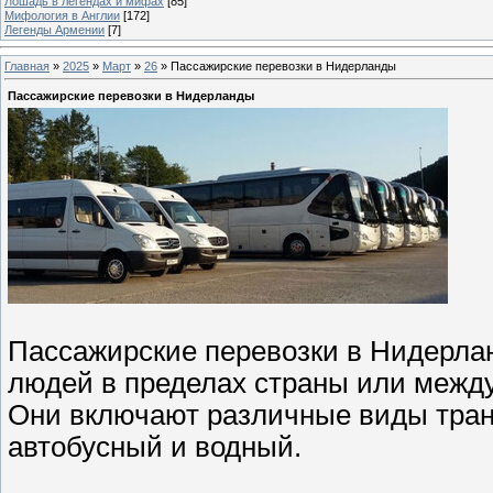
Лошадь в легендах и мифах
[85]
Мифология в Англии
[172]
Легенды Армении
[7]
Главная
»
2025
»
Март
»
26
» Пассажирские перевозки в Нидерланды
Пассажирские перевозки в Нидерланды
Пассажирские перевозки в Нидерлан
людей в пределах страны или межд
Они включают различные виды тран
автобусный и водный.