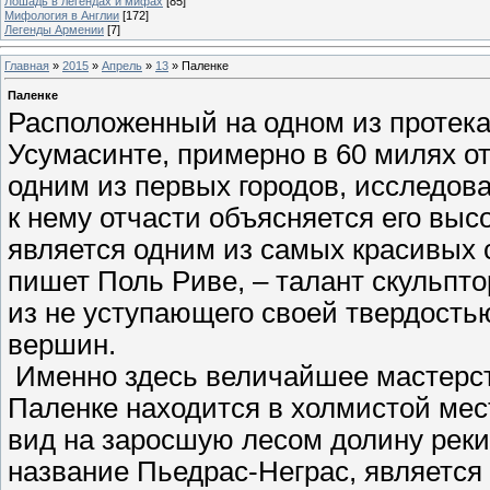
Лошадь в легендах и мифах
[85]
Мифология в Англии
[172]
Легенды Армении
[7]
Главная
»
2015
»
Апрель
»
13
» Паленке
Паленке
Расположенный на одном из протека
Усумасинте, примерно в 60 милях от
одним из первых городов, исследов
к нему отчасти объясняется его выс
является одним из самых красивых 
пишет Поль Риве, – талант скульпт
из не уступающего своей твердостью
вершин.
Именно здесь величайшее мастерст
Паленке находится в холмистой мес
вид на заросшую лесом долину реки 
название Пьедрас-Неграс, является 