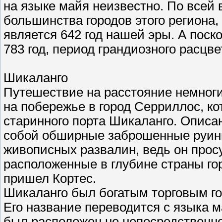
на языке майя неизвестно. По всей 
большинства городов этого региона
является 642 год нашей эры. А поск
783 год, период грандиозного расцв
Шикаланго
Путешествие на расстояние немноги
на побережье в город Серриллос, ко
старинного порта Шикаланго. Описа
собой обширные заброшенные руины
живописных развалин, ведь он прос
расположенные в глубине страны гор
пришел Кортес.
Шикаланго был богатым торговым го
Его название переводится с языка м
был расположен не непосредственно 