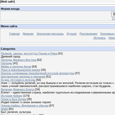
[
Мой сайт
]
Форма входа
В
Ст
Меню сайта
Главная
Древнее
Эпические рассказы
Лучшее
Разговорники
Значимые с
Летопись
Наро
Categories
Религия, законы, институты Греции и Рима
[41]
Древний город
Легенды Древнего Востока
[52]
Награды
[41]
Мифы и легенды Китая
[63]
Язык в революционное время
[35]
Краткое содержание произведений русской литературы
[37]
Шотландские легенды и предания
[51]
Будда. История и легенды
[56]
Азия — колыбель религий, но она бывала и их могилой. Религии исчезали не только 
таких учений-завоевателей, распространившимся наиболее широко, стал буддизм...
Величие Древнего Египта
[34]
Египет – единственная страна, наиболее тщательно исследованная современными а
История Нибиру
[174]
Герои и боги Индии
[35]
Индия помнит о своих великих героях
Зороастрийцы. Верования и обычаи
[67]
Майя
[81]
Быт, религия, культура.