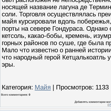
носящей название лагуна де Термин
соли. Торговля осуществлялась пре
майя курсировали вдоль побережья,
порты на севере Гондураса. Однако 
кетсоль, какао-бобы, кремень, изум
горных районов по суше, где была п
Мало что известно о ранней истории
что народный герой Кетцалькоатль 
эры.
Категория
:
Майя
|
Просмотров
: 1133
Всего комментариев
:
0
Добавлять комментарии могу
[
Р