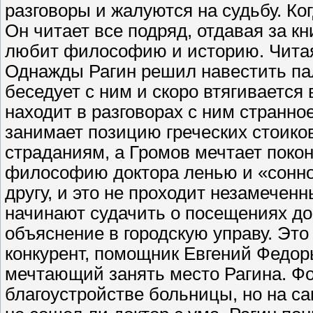
разговоры и жалуются на судьбу. Ког
Он читает все подряд, отдавая за к
любит философию и историю. Читая,
Однажды Рагин решил навестить пал
беседует с ним и скоро втягивается
находит в разговорах с ним странно
занимает позицию греческих стоико
страданиям, а Громов мечтает поко
философию доктора ленью и «сонной
другу, и это не проходит незамечен
начинают судачить о посещениях до
объяснение в городскую управу. Это 
конкурент, помощник Евгений Федор
мечтающий занять место Рагина. Фо
благоустройстве больницы, но на с