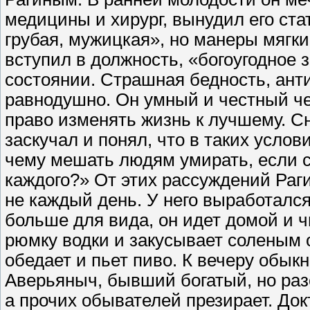
медицины и хирург, вынудил его ста
грубая, мужицкая», но манеры мягкие
вступил в должность, «богоугодное
состоянии. Страшная бедность, анти
равнодушно. Он умный и честный чел
право изменять жизнь к лучшему. Сн
заскучал и понял, что в таких усло
чему мешать людям умирать, если 
каждого?» От этих рассуждений Раги
не каждый день. У него выработался
больше для вида, он идет домой и 
рюмку водки и закусывает соленым
обедает и пьет пиво. К вечеру обы
Аверьяныч, бывший богатый, но раз
а прочих обывателей презирает. До