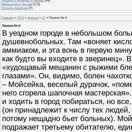
Лошадь в легендах и мифах
[85]
Мифология в Англии
[172]
Легенды Армении
[7]
Главная
»
2013
»
Апрель
»
17
» Палата № 6
Палата № 6
В уездном городе в небольшом боль
душевнобольных. Там «воняет кисло
аммиаком, и эта вонь в первую мину
как будто вы входите в зверинец». 
«худощавый мещанин с рыжими бле
глазами». Он, видимо, болен чахотк
– Мойсейка, веселый дурачок, «пом
него сгорела шапочная мастерская»
и ходить в город побираться, но все
(он принадлежит к числу тех людей,
потому нещадно бьет больных). Мой
подражает третьему обитателю, ед