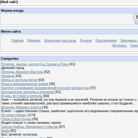
[
Мой сайт
]
Форма входа
В
Ст
Меню сайта
Главная
Древнее
Эпические рассказы
Лучшее
Разговорники
Значимые с
Летопись
Наро
Categories
Религия, законы, институты Греции и Рима
[41]
Древний город
Легенды Древнего Востока
[52]
Награды
[41]
Мифы и легенды Китая
[63]
Язык в революционное время
[35]
Краткое содержание произведений русской литературы
[37]
Шотландские легенды и предания
[51]
Будда. История и легенды
[56]
Азия — колыбель религий, но она бывала и их могилой. Религии исчезали не только 
таких учений-завоевателей, распространившимся наиболее широко, стал буддизм...
Величие Древнего Египта
[34]
Египет – единственная страна, наиболее тщательно исследованная современными а
История Нибиру
[174]
Герои и боги Индии
[35]
Индия помнит о своих великих героях
Зороастрийцы. Верования и обычаи
[67]
Майя
[81]
Быт, религия, культура.