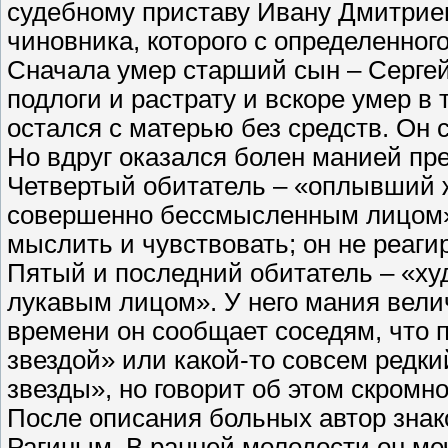
судебному приставу Ивану Дмитриев
чиновника, которого с определенног
Сначала умер старший сын – Сергей.
подлоги и растрату и вскоре умер 
остался с матерью без средств. Он 
Но вдруг оказался болен манией пр
Четвертый обитатель – «оплывший ж
совершенно бессмысленным лицом».
мыслить и чувствовать; он не реагир
Пятый и последний обитатель – «ху
лукавым лицом». У него мания велич
времени он сообщает соседям, что 
звездой» или какой-то совсем редк
звезды», но говорит об этом скромно
После описания больных автор зна
Рагиным. В ранней молодости он ме