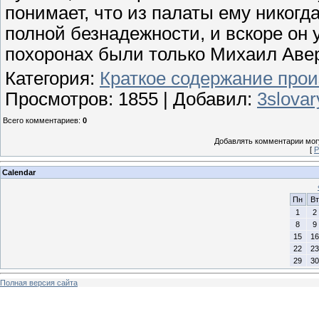
понимает, что из палаты ему никогда
полной безнадежности, и вскоре он 
похоронах были только Михаил Аве
Категория
:
Краткое содержание прои
Просмотров
: 1855 |
Добавил
:
3slovar
Всего комментариев
:
0
Добавлять комментарии могу
[
Р
Calendar
Пн
Вт
1
2
8
9
15
16
22
23
29
30
Полная версия сайта