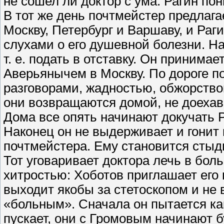
не сошел ли доктор с ума. Рагин пон
В тот же день почтмейстер предлага
Москву, Петербург и Варшаву, и Раги
слухами о его душевной болезни. Н
т. е. подать в отставку. Он принима
Аверьянычем в Москву. По дороге п
разговорами, жадностью, обжорством
они возвращаются домой, не доеха
Дома все опять начинают докучать 
Наконец он не выдерживает и гонит 
почтмейстера. Ему становится стыдн
Тот уговаривает доктора лечь в бол
хитростью: Хоботов приглашает его 
выходит якобы за стетоскопом и не 
«больным». Сначала он пытается как
пускает, они с Громовым начинают бу