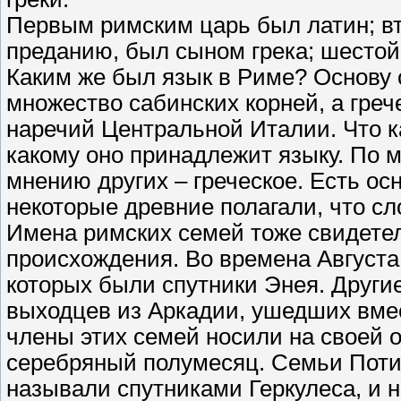
Первым римским царь был латин; вт
преданию, был сыном грека; шестой 
Каким же был язык в Риме? Основу с
множество сабинских корней, а гре
наречий Центральной Италии. Что ка
какому оно принадлежит языку. По м
мнению других – греческое. Есть ос
некоторые древние полагали, что сл
Имена римских семей тоже свидете
происхождения. Во времена Августа
которых были спутники Энея. Други
выходцев из Аркадии, ушедших вме
члены этих семей носили на своей 
серебряный полумесяц. Семьи Потиц
называли спутниками Геркулеса, и н