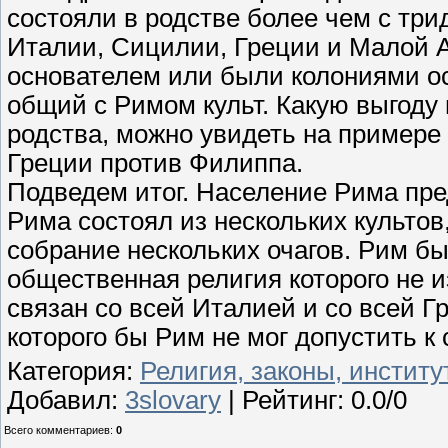
состояли в родстве более чем с тр
Италии, Сицилии, Греции и Малой А
основателем или были колониями ос
общий с Римом культ. Какую выгоду 
родства, можно увидеть на примере
Греции против Филиппа.
Подведем итог. Население Рима пре
Рима состоял из нескольких культов
собрание нескольких очагов. Рим б
общественная религия которого не и
связан со всей Италией и со всей Г
которого бы Рим не мог допустить к 
Категория
:
Религия, законы, инстит
Добавил
:
3slovary
|
Рейтинг
:
0.0
/
0
Всего комментариев
:
0