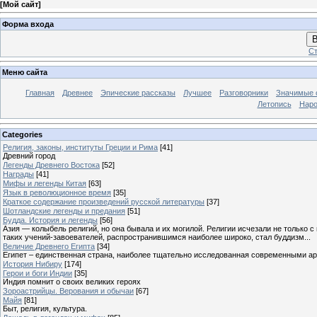
[
Мой сайт
]
Форма входа
В
Ст
Меню сайта
Главная
Древнее
Эпические рассказы
Лучшее
Разговорники
Значимые с
Летопись
Наро
Categories
Религия, законы, институты Греции и Рима
[41]
Древний город
Легенды Древнего Востока
[52]
Награды
[41]
Мифы и легенды Китая
[63]
Язык в революционное время
[35]
Краткое содержание произведений русской литературы
[37]
Шотландские легенды и предания
[51]
Будда. История и легенды
[56]
Азия — колыбель религий, но она бывала и их могилой. Религии исчезали не только 
таких учений-завоевателей, распространившимся наиболее широко, стал буддизм...
Величие Древнего Египта
[34]
Египет – единственная страна, наиболее тщательно исследованная современными а
История Нибиру
[174]
Герои и боги Индии
[35]
Индия помнит о своих великих героях
Зороастрийцы. Верования и обычаи
[67]
Майя
[81]
Быт, религия, культура.