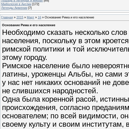
Лошадь в легендах и мифах
[85]
Мифология в Англии
[172]
Легенды Армении
[7]
Главная
»
2015
»
Март
»
16
» Основание Рима и его население
Основание Рима и его население
Необходимо сказать несколько слов 
населения, поскольку в этом кроетс
римской политики и той исключител
этому городу.
Римское население было невероятн
латины, уроженцы Альбы, но сами э
у нас нет никаких оснований не дов
не слившихся народностей.
Одна была коренной расой, истинны
происхождения, согласно преданиям
основателем; по всей видимости, он
своему культу и своим институтам, 