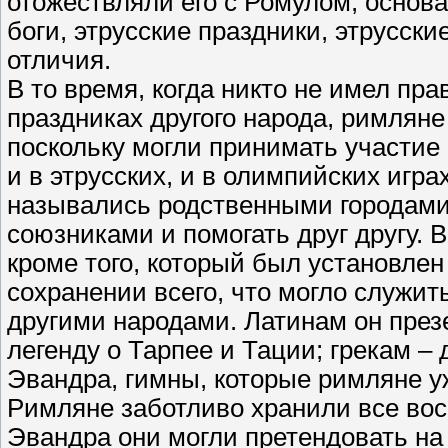
отожествляли его с Ромулом, основа
боги, этрусские праздники, этрусск
отличия.
В то время, когда никто не имел пр
праздниках другого народа, римлян
поскольку могли принимать участие 
и в этрусских, и в олимпийских игра
назывались родственными городами
союзниками и помогать друг другу. 
кроме того, который был установлен
сохранении всего, что могло служи
другими народами. Латинам он през
легенду о Тарпее и Тации; грекам –
Эвандра, гимны, которые римляне у
Римляне заботливо хранили все вос
Эвандра они могли претендовать на