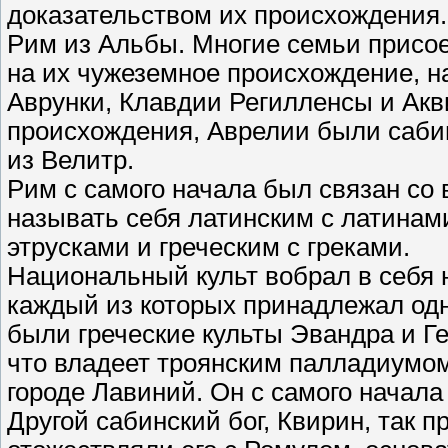
доказательством их происхождения
Рим из Альбы. Многие семьи присо
на их чужеземное происхождение, 
Аврунки, Клавдии Регилленсы и Акв
происхождения, Аврелии были саби
из Велитр.
Рим с самого начала был связан со
называть себя латинским с латинами
этрусками и греческим с греками.
Национальный культ вобрал в себя 
каждый из которых принадлежал од
были греческие культы Эвандра и Гер
что владеет троянским палладиумом
городе Лавиний. Он с самого начала
Другой сабинский бог, Квирин, так 