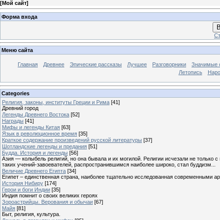
[
Мой сайт
]
Форма входа
В
Ст
Меню сайта
Главная
Древнее
Эпические рассказы
Лучшее
Разговорники
Значимые с
Летопись
Наро
Categories
Религия, законы, институты Греции и Рима
[41]
Древний город
Легенды Древнего Востока
[52]
Награды
[41]
Мифы и легенды Китая
[63]
Язык в революционное время
[35]
Краткое содержание произведений русской литературы
[37]
Шотландские легенды и предания
[51]
Будда. История и легенды
[56]
Азия — колыбель религий, но она бывала и их могилой. Религии исчезали не только 
таких учений-завоевателей, распространившимся наиболее широко, стал буддизм...
Величие Древнего Египта
[34]
Египет – единственная страна, наиболее тщательно исследованная современными а
История Нибиру
[174]
Герои и боги Индии
[35]
Индия помнит о своих великих героях
Зороастрийцы. Верования и обычаи
[67]
Майя
[81]
Быт, религия, культура.