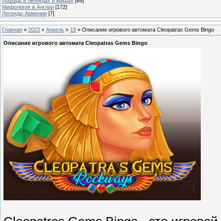
Лошадь в легендах и мифах
[85]
Мифология в Англии
[172]
Легенды Армении
[7]
Главная
»
2023
»
Апрель
»
19
» Описание игрового автомата Cleopatras Gems Bingo
Описание игрового автомата Cleopatras Gems Bingo