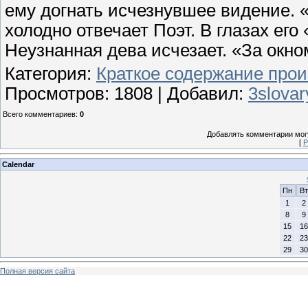
ему догнать исчезнувшее виде­ние. 
холодно отвечает Поэт. В глазах его 
Неузнанная дева исче­зает. «За окно
Категория
:
Краткое содержание прои
Просмотров
: 1808 |
Добавил
:
3slovar
Всего комментариев
:
0
Добавлять комментарии могу
[
Р
Calendar
Пн
Вт
1
2
8
9
15
16
22
23
29
30
Полная версия сайта