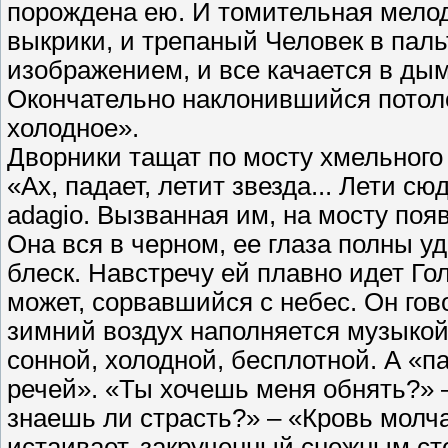
порождена ею. И томительная мелод
выкрики, и трепаный Человек в пал
изображением, и все качается в дым
Окончательно наклонившийся потоло
холодное».
Дворники тащат по мосту хмельного 
«Ах, падает, летит звезда... Лети с
adagio. Вызванная им, на мосту поя
Она вся в черном, ее глаза полны у
блеск. Навстречу ей плавно идет Гол
может, сорвавший­ся с небес. Он го
зимний воздух наполняется музыкой
сонной, холодной, бесплотной. А «п
речей». «Ты хочешь меня обнять?» –
знаешь ли страсть?» – «Кровь молчал
истаивает, закрученный снежным ст