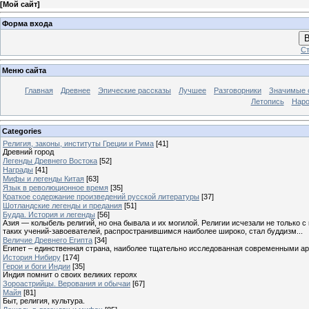
[
Мой сайт
]
Форма входа
В
Ст
Меню сайта
Главная
Древнее
Эпические рассказы
Лучшее
Разговорники
Значимые с
Летопись
Наро
Categories
Религия, законы, институты Греции и Рима
[41]
Древний город
Легенды Древнего Востока
[52]
Награды
[41]
Мифы и легенды Китая
[63]
Язык в революционное время
[35]
Краткое содержание произведений русской литературы
[37]
Шотландские легенды и предания
[51]
Будда. История и легенды
[56]
Азия — колыбель религий, но она бывала и их могилой. Религии исчезали не только 
таких учений-завоевателей, распространившимся наиболее широко, стал буддизм...
Величие Древнего Египта
[34]
Египет – единственная страна, наиболее тщательно исследованная современными а
История Нибиру
[174]
Герои и боги Индии
[35]
Индия помнит о своих великих героях
Зороастрийцы. Верования и обычаи
[67]
Майя
[81]
Быт, религия, культура.