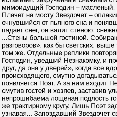
мимоидущий Господин – масленый, 
Плачет на мосту Звездочет – оплаки
очнувшийся от пьяного сна и понявш
падает снег, он валит стеною, снежн
...Стены большой гостиной. Собира
разговоров», как бы светских, выше 
том же. Отдельные реплики повторяю
Господин, уведший Незнакомку, и п
друг, да она у дверей», когда все в
происходящего, смутно догадываться
появляется Поэт. А за ним входит 
смутив гостей и хозяев, заставив у
непрошибаема лощеная подлость гост
же трактирному кругу. Лишь Поэт за
узнавая... Запоздавший Звездочет с