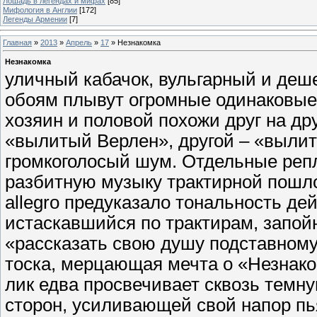
Лошадь в легендах и мифах
[85]
Мифология в Англии
[172]
Легенды Армении
[7]
Главная
»
2013
»
Апрель
»
17
» Незнакомка
Незнакомка
уличный кабачок, вульгарный и деше
обоям плывут огромные одинаковые к
хозяин и половой похожи друг на дру
«вылитый Верлен», другой – «выли
громкоголосый шум. Отдельные репл
разбитную музыку трактирной пошлос
allegro предуказало то­нальность де
истаскавшийся по трактирам, запой
«рассказать свою душу подставному
тоска, мер­цающая мечта о «Незнак
лик едва просвечивает сквозь темну
сторон, усиливающей свой напор пь