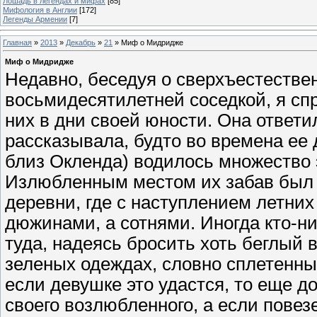
Лошадь в легендах и мифах
[85]
Мифология в Англии
[172]
Легенды Армении
[7]
Главная
»
2013
»
Декабрь
»
21
» Миф о Мидридже
Миф о Мидридже
Недавно, беседуя о сверхъестестве
восьмидесятилетней соседкой, я спр
них в дни своей юности. Она ответил
рассказывала, будто во времена ее 
близ Окленда) водилось множество
Излюбленным местом их забав был 
деревни, где с наступлением летних
дюжинами, а сотнями. Иногда кто-н
туда, надеясь бросить хоть беглый
зеленых одеждах, словно сплетенных
если девушке это удастся, то еще д
своего возлюбленного, а если повез