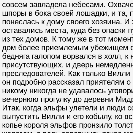
совсем завладела небесами. Охвач
шпоры в бока своей лошадки, и та, 
понеслась к дому своего хозяина. И
оставались места, куда без опаски п
из тех домов. К тому же в тот моме
дом более приемлемым убежищем о
бедняга галопом ворвался в холл, 
присутствующих, и дверь немедленн
преследователей. Как только Вилли 
он подробно рассказал приятелям о 
никому никогда не удавалось уговор
вечернюю прогулку до деревни Мид
Итак, когда эльфы улетели и люди 
выпустить Вилли и его кобылу, ко 
копье короля эльфов пронзило толс