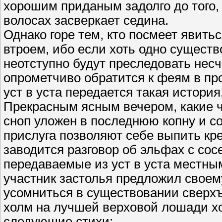
хорошим приданым задолго до того, 
волосах засверкает седина.
Однако горе тем, кто посмеет явит
втроем, ибо если хоть одно существ
неотступно будут преследовать несча
опрометчиво обратится к феям в про
уст в уста передается такая история
Прекрасным ясным вечером, какие ча
сноп уложен в последнюю копну и с
прислуга позволяют себе выпить кр
заводится разговор об эльфах с сос
передаваемые из уст в уста местны
участник застолья предложил свое
усомниться в существовании сверхъ
холм на лучшей верховой лошади хо
следующие стихи: