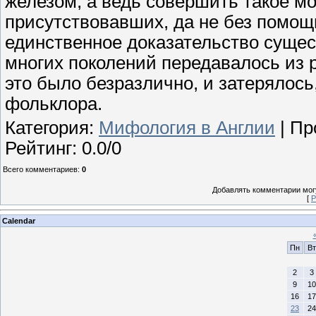
железом, а ведь совершить такое м
присутствовавших, да не без помощи
единственное доказательство сущес
многих поколений передавалось из ру
это было безразлично, и затерялос
фольклора.
Категория
:
Мифология в Англии
|
Пр
Рейтинг
:
0.0
/
0
Всего комментариев
:
0
Добавлять комментарии могу
[
Р
Calendar
Пн
Вт
2
3
9
10
16
17
23
24