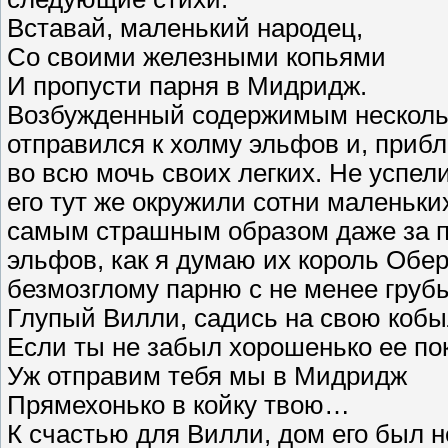
Вставай, маленький народец,
Со своими железными копьями
И пропусти парня в Мидридж.
Возбужденный содержимым нескольки
отправился к холму эльфов и, приб
во всю мочь своих легких. Не успели
его тут же окружили сотни маленьки
самым страшным образом даже за п
эльфов, как я думаю их король Обер
безмозглому парню с не менее груб
Глупый Вилли, садись на свою кобы
Если ты не забыл хорошенько ее по
Уж отправим тебя мы в Мидридж
Прямехонько в койку твою…
К счастью для Вилли, дом его был н