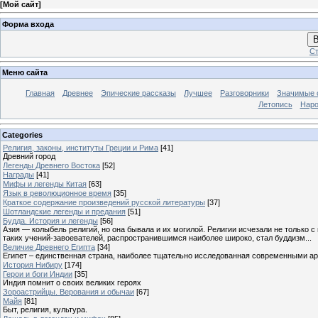
[
Мой сайт
]
Форма входа
В
Ст
Меню сайта
Главная
Древнее
Эпические рассказы
Лучшее
Разговорники
Значимые с
Летопись
Наро
Categories
Религия, законы, институты Греции и Рима
[41]
Древний город
Легенды Древнего Востока
[52]
Награды
[41]
Мифы и легенды Китая
[63]
Язык в революционное время
[35]
Краткое содержание произведений русской литературы
[37]
Шотландские легенды и предания
[51]
Будда. История и легенды
[56]
Азия — колыбель религий, но она бывала и их могилой. Религии исчезали не только 
таких учений-завоевателей, распространившимся наиболее широко, стал буддизм...
Величие Древнего Египта
[34]
Египет – единственная страна, наиболее тщательно исследованная современными а
История Нибиру
[174]
Герои и боги Индии
[35]
Индия помнит о своих великих героях
Зороастрийцы. Верования и обычаи
[67]
Майя
[81]
Быт, религия, культура.