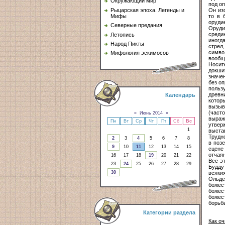
Окружающий мир
под о
Он из
Рыцарская эпоха. Легенды и
то в 
Мифы
орудие
Северные предания
Оруди
среди
Летопись
иногд
Народ Пикты
стрел
симво
Мифология эскимосов
вообще
Носит
докши
значе
без о
польз
древн
Календарь
котор
вызыв
(част
«
Июнь 2014
»
выраж
Пн
Вт
Ср
Чт
Пт
Сб
Вс
утвер
1
выстав
Трудн
2
3
4
5
6
7
8
в поз
9
10
11
12
13
14
15
сцене
отчаян
16
17
18
19
20
21
22
Все э
23
24
25
26
27
28
29
Будду
всяки
30
Ольде
божес
божес
божес
борьбы
Категории раздела
Как о