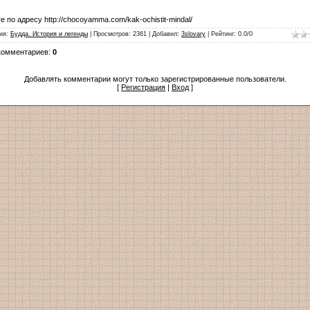
е по адресу http://chocoyamma.com/kak-ochistit-mindal/
ия
:
Будда. История и легенды
|
Просмотров
:
2361
|
Добавил
:
3slovary
|
Рейтинг
:
0.0
/
0
комментариев
:
0
Добавлять комментарии могут только зарегистрированные пользователи.
[
Регистрация
|
Вход
]