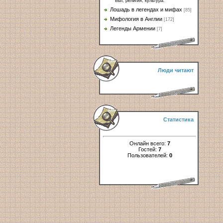
Быт, религия, культура.
Лошадь в легендах и мифах
[85]
Мифология в Англии
[172]
Легенды Армении
[7]
Люди читают
Статистика
Онлайн всего:
7
Гостей:
7
Пользователей:
0