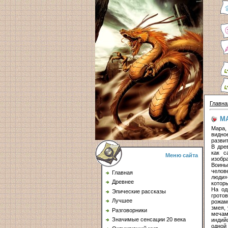
Главна
М
Мара,
видно
разви
В дре
как с
Меню сайта
изобр
Воины
челов
Главная
люди»
Древнее
котор
На од
Эпические рассказы
грото
Лучшее
рожам
змея, 
Разговорники
мечам
Значимые сенсации 20 века
индий
одной