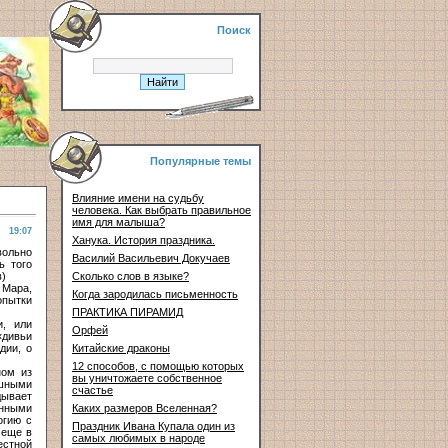
Поиск
Популярные темы
Влияние имени на судьбу
человека. Как выбрать правильное
имя для малыша?
19:07
Ханука. История праздника.
вольно
Василий Васильевич Докучаев
ь того
в)
Сколько слов в языке?
 Мара,
Когда зародилась письменность
опытки
ПРАКТИКА ПИРАМИД
и, или
Орфей
«дивьи
дии, о
Китайские драконы
12 способов, с помощью которых
ном из
вы уничтожаете собственное
ашными
счастье
дывает
енными
Каких размеров Вселенная?
огию с
Праздник Ивана Купала один из
 еще в
самых любимых в народе
естной