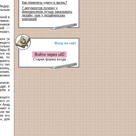
Как привлечь удачу в жизнь?
бедер,
7 аргументов почему у
альным
фрилансеров лучше заказывать
дизайн, чем у дизайнерских
нной в
компаний
ливее,
чников
лний —
грает,
оги (и
яющего
Вход на сайт
только
Мары В
тся на
Войти через uID
ам, по
Старая форма входа
араясь
го тип
конец,
ронию,
 можно
монов;
дде; в
орби и
ующего
его от
и Акад
нают о
кое же
ее его
ы, для