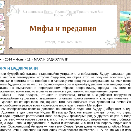
Вы вошли как
Гость
|
Группа
"
Гости
"
Приветствую Вас
Гость
|
RSS
Мифы и предания
Четверг, 06.08.2026, 16:49
я
»
2014
»
Июнь
»
11
» МАРА И ВАДЖРАПАНИ
АРА И ВАДЖРАПАНИ
 или буддийский сатана, старавшийся устрашить и соблазнить Будду, занимает до
е место в легендарной истории буддизма, но образ этот не получил все-таки здес
тия, как в христианстве (особенно в католицизме средних и следовавших за ними веко
внем буддийском искусстве (ирано-индийском и греко-буддийском или гандхарском)
атана, не выразился в определенном образе; сохранились, правда, немногие п
ажения его воинства, но и они не вылились в достаточно определенные формы.
 Мары — или солдаты, отчасти в греческом, отчасти в индийском вооружени
екоподобные существа с звериными головами, тремя ликами и т. п. оригинальные 
, далеко не исчерпывающие, однако, того разнообразия этих дивовищ на почве Ин
ых сообщали в разное время греческие писатели Ктезий и Мегасфен
ном изображении натиска демонов на спокойно сидящего Будду (найденном в од
в Аджанты, в центральной Индии, III века до Хр.), мы видим фигуры отчасти с стр
и (один субъект растягивает себе пальцами громадный рот, у другого из рта выгля
у третьего — на голове сова и т. п.), отчасти человеческого индийского типа с обнаж
и, а один юноша представлен с луком и стрелами, и в нем Грюнверель видит анал
ским (брахманским) Амуром — Кама или Смара Грюнведель усматривал образ Мары
 фигуре, очень обычной на рельефах гандхарекого искусства (III–V вв. по Хр.) и изв