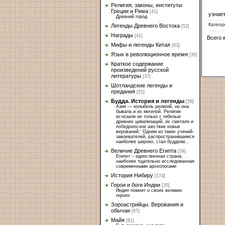
Религия, законы, институты
Греции и Рима
[41]
узнает
Древний город
Категор
Легенды Древнего Востока
[52]
Награды
[41]
Всего 
Мифы и легенды Китая
[63]
Язык в революционное время
[35]
Краткое содержание
произведений русской
литературы
[37]
Шотландские легенды и
предания
[51]
Будда. История и легенды
[56]
Азия — колыбель религий, но она
бывала и их могилой. Религии
исчезали не только с гибелью
древних цивилизаций, их сметало и
победоносное шествие новых
верований.' Одним из таких учений-
завоевателей, распространившимся
наиболее широко, стал буддизм...
Величие Древнего Египта
[34]
Египет – единственная страна,
наиболее тщательно исследованная
современными археологами
История Нибиру
[174]
Герои и боги Индии
[35]
Индия помнит о своих великих
героях
Зороастрийцы. Верования и
обычаи
[67]
Майя
[81]