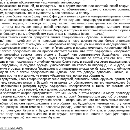
писательным обозначением «полуголый палиценосец»
ображается то юношей, то бородатым, то с одним поясом или короткой юбкой вокруг 
более полной одежде, иногда с мечем, но обыкновенно только с каким-то оригин
м, в роде палицы, но, в сущности, мало похожим на палицу.
е это не более локтя (предплечья) фигуры и имеет форму многогранной призмы, суже
не и несколько расширенной к концам. В тех случаях, когда орудие изображено отчет
а можно видеть, что концы его представляют несколько заострений, как бы наконе
, и тогда мы имеем перед собой, очевидно, символ громовержца, метателя мо
л, придаваемый в Индии особенно Индре, и который в несколько измененной форме и
, большую роль в буддийском культе, как т. н ваджра (монг. — вачир)
елям такого символа придается эпитет «ваджрапани» (Vijrapani), а потому многие б
ты) носят такой эпитет, с присоединением к нему другого имени, более определ
ние данного бога Очевидно, и в «полуголом палиценосце» мы имеем «ваджрапани», 
пределяющего имени, и вот в нем-то Грюнведель и предположил одно из воплощений 
у такого предположения он привел обстоятельство, что этот ваджрапани изображае
их рельефах весьма часто рядом с Буддой, что соответствует буддийским текст
ым Мара заявил Будде, что он будет следовать за ним по пятам, как его тень, ст
ать в нем похотливые и злобные мысли Кроме того, и самый вид этого ваджрапани, е
о бородатый) и скудная одежда, указывающие на какого-то инородца, не индуса, на
ение его лица, в котором Грюнведель мог подметить иногда как бы какую-то злобную и
ждали его в таком предположении Однако, все это доводы довольно шаткие, и
ить против них другие, не менее убедительные, но как раз обратные.
о допустить, чтобы Мара изображался с вадржей, символом богов, оружием против де
е его, стоящего рядом с Буддой, не выражается обыкновенно ничего угрожающего Бу
 паринирваны (смерти) Будды ваджрапани изображается с таким же жестом ск
ия (хватается за голову), как и другие, окружающие учителя.
то заставляет скорее предположить, что мы имеем в этом образе не Мару, преслед
 своими кознями, а напротив, хранителя, который (невидимо для других) ограждает 
х зол, как бы исполняет поручение богов — отвращать от него все возможные напаст
нбург объясняет происхождение этого образа так: буддийские легенды часто упоми
тве, рождающемся вместе с человеком (sahaja) и постоянно с ним пребывающим Та
тво, очевидно, было и у Будды как человека и значения Учителя, и сопровождавш
тво получило особое значение, и от орудия, которое оно носило в руке (для охран
 против врагов), получило имя Vajrapani.
чистить миндаль