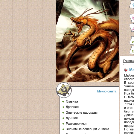
Главна
М
Майяп
своего
В хро
Ушмал
наход
Меню сайта
Ица б
С мом
нацио
Главная
Этот 
Древнее
и его 
был з
Эпические рассказы
Длина
Лучшее
полов
поряд
Разговорники
предм
Значимые сенсации 20 века
По ев
хаоти