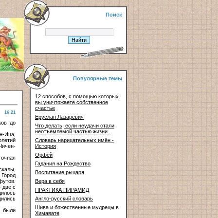
Поиск
Популярные темы
12 способов, с помощью которых
вы уничтожаете собственное
счастье
16:21
Еруслан Лазаревич
ков до
Что делать, если неудачи стали
неотъемлемой частью жизни..
н-Ица,
олетий
Словарь нарицательных имён -
Чичен-
История
Орфей
точная
Гадания на Рождество
скалы,
Воспитание рыцаря
 Город
футов.
Вера в себя
 две с
ПРАКТИКА ПИРАМИД
дилось
дились
Англо-русский словарь
Шива и божественные мудрецы в
я были
Химавате