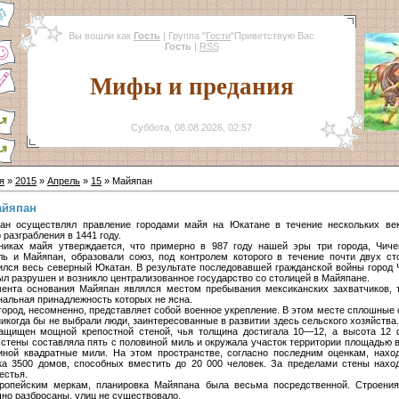
Вы вошли как
Гость
|
Группа
"
Гости
"
Приветствую Вас
Гость
|
RSS
Мифы и предания
Суббота, 08.08.2026, 02:57
я
»
2015
»
Апрель
»
15
» Майяпан
айяпан
ан осуществлял правление городами майя на Юкатане в течение нескольких ве
 разграбления в 1441 году.
никах майя утверждается, что примерно в 987 году нашей эры три города, Чиче
ь и Майяпан, образовали союз, под контролем которого в течение почти двух ст
ился весь северный Юкатан. В результате последовавшей гражданской войны город 
ыл разрушен и возникло централизованное государство со столицей в Майяпане.
ента основания Майяпан являлся местом пребывания мексиканских захватчиков, 
нальная принадлежность которых не ясна.
город, несомненно, представляет собой военное укрепление. В этом месте сплошные 
никогда бы не выбрали люди, заинтересованные в развитии здесь сельского хозяйства.
ащищен мощной крепостной стеной, чья толщина достигала 10—12, а высота 12 
 стены составляла пять с половиной миль и окружала участок территории площадью в
иной квадратные мили. На этом пространстве, согласно последним оценкам, нахо
ка 3500 домов, способных вместить до 20 000 человек. За пределами стены нахо
естья.
ропейским меркам, планировка Майяпана была весьма посредственной. Строени
чно разбросаны, улиц не существовало.