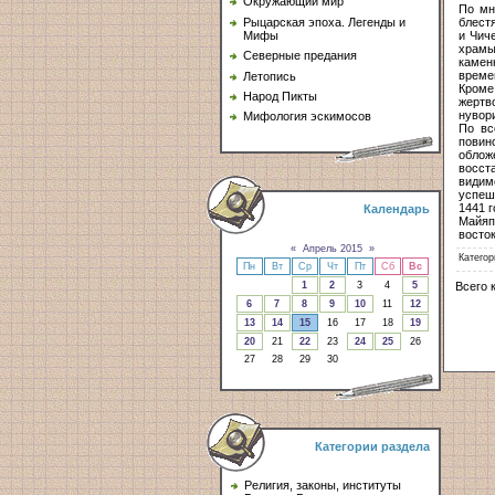
Окружающий мир
По мн
блест
Рыцарская эпоха. Легенды и
и Чич
Мифы
храмы
Северные предания
камен
време
Летопись
Кром
Народ Пикты
жертв
нувор
Мифология эскимосов
По вс
повин
облож
восст
видим
успеш
1441 
Календарь
Майяп
восто
«
Апрель 2015
»
Категор
Пн
Вт
Ср
Чт
Пт
Сб
Вс
Всего 
1
2
3
4
5
6
7
8
9
10
11
12
13
14
15
16
17
18
19
20
21
22
23
24
25
26
27
28
29
30
Категории раздела
Религия, законы, институты