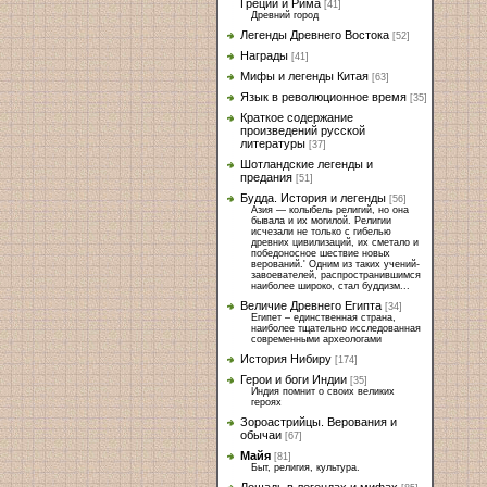
Греции и Рима
[41]
Древний город
Легенды Древнего Востока
[52]
Награды
[41]
Мифы и легенды Китая
[63]
Язык в революционное время
[35]
Краткое содержание
произведений русской
литературы
[37]
Шотландские легенды и
предания
[51]
Будда. История и легенды
[56]
Азия — колыбель религий, но она
бывала и их могилой. Религии
исчезали не только с гибелью
древних цивилизаций, их сметало и
победоносное шествие новых
верований.' Одним из таких учений-
завоевателей, распространившимся
наиболее широко, стал буддизм...
Величие Древнего Египта
[34]
Египет – единственная страна,
наиболее тщательно исследованная
современными археологами
История Нибиру
[174]
Герои и боги Индии
[35]
Индия помнит о своих великих
героях
Зороастрийцы. Верования и
обычаи
[67]
Майя
[81]
Быт, религия, культура.