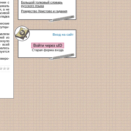
ении с
Большой толковый словарь
Ушмаль
русского языка
, а не
Рождество Христово и гадания
асивой
кладка
еские
купцы-
авляли
Вход на сайт
мей из
ыхнуло
о всей
Войти через uID
залось
Старая форма входа
руется
еверо-