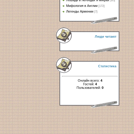
Лошадь в легендах и мифах
[85]
Мифология в Англии
[172]
Легенды Армении
[7]
Люди читают
Статистика
Онлайн всего:
4
Гостей:
4
Пользователей:
0