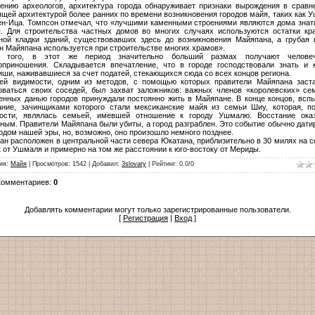
ению археологов, архитектура города обнаруживает признаки вырождения в сравн
ящей архитектурой более ранних по времени возникновения городов майя, таких как 
ен-Ица. Томпсон отмечал, что «лучшими каменными строениями являются дома знати
. Для строительства частных домов во многих случаях используются остатки кр
ной кладки зданий, существовавших здесь до возникновения Майяпана, а грубая 
н Майяпана используется при строительстве многих храмов».
е того, в этот же период значительно больший размах получают человеч
оприношения. Складывается впечатление, что в городе господствовали знать и 
иши, наживавшиеся за счет податей, стекающихся сюда со всех концов региона.
ей видимости, одним из методов, с помощью которых правители Майяпана заст
оваться своих соседей, был захват заложников: важных членов «королевских» се
енных данью городов принуждали постоянно жить в Майяпане. В конце концов, всп
ание, зачинщиками которого стали мексиканские майя из семьи Шиу, которая, п
ости, являлась семьей, имевшей отношение к городу Ушмалю. Восстание ока
ным. Правители Майяпана были убиты, а город разграблен. Это событие обычно дати
годом нашей эры, но, возможно, оно произошло немного позднее.
ан расположен в центральной части севера Юкатана, приблизительно в 30 милях на с
к от Ушмаля и примерно на том же расстоянии к юго-востоку от Мериды.
ия
:
Майя
|
Просмотров
:
1542
|
Добавил
:
3slovary
|
Рейтинг
:
0.0
/
0
комментариев
:
0
Добавлять комментарии могут только зарегистрированные пользователи.
[
Регистрация
|
Вход
]