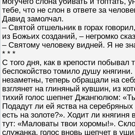
могучего слона убивать и топтать, у
тебе, что не слон в ответе за челове
Давид замолчал.
– Святой отшельник в горах говорил
из Божьих созданий, – негромко ска
– Святому человеку видней. Я не зн
* * *
С того дня, как в крепости побывал
беспокойство томило душу княгини.
незаметны, теперь обращали на себ
взглянет на глиняный кувшин, из кот
тихий голос шепнет Джангюлюм: «Ты
Подадут ли ей яства на серебряных
есть на золоте?». Ходит ли княгиня 
тут: «Маловаты твои хоромы!». Скл
служанка, голос вновь шепчет в уш