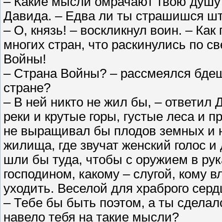
– Какие мысли омрачают твою душу?
Давида. – Едва ли ты страшишся ш
– О, князь! – воскликнул воин. – Ка
многих стран, что раскинулись по с
Войны!
– Страна Войны? – рассмеялся бдешх
стране?
– В ней никто не жил бы, – ответил
реки и крутые горы, густые леса и 
не выращивал бы плодов земных и не
жилища, где звучат женский голос и
шли бы туда, чтобы с оружием в рук
господином, какому – слугой, кому 
уходить. Веселой для храброго серд
– Тебе бы быть поэтом, а ты сделал
навело тебя на такие мысли?