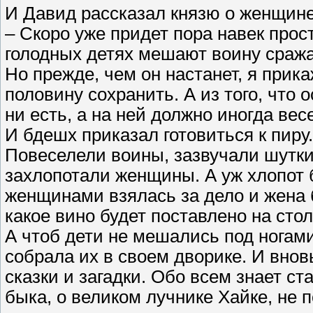
И Давид рассказал князю о женщине
– Скоро уже придет пора навек про
голодных детях мешают воину сражат
Но прежде, чем он настанет, я прик
половину сохранить. А из того, что 
ни есть, а на ней должно иногда вес
И бдешх приказал готовиться к пиру.
Повеселели воины, зазвучали шутки
захлопотали женщины. А уж хлопот б
женщинами взялась за дело и жена 
какое вино будет поставлено на сто
А чтоб дети не мешались под ногами
собрала их в своем дворике. И внов
сказки и загадки. Обо всем знает ст
быка, о великом лучнике Хайке, не