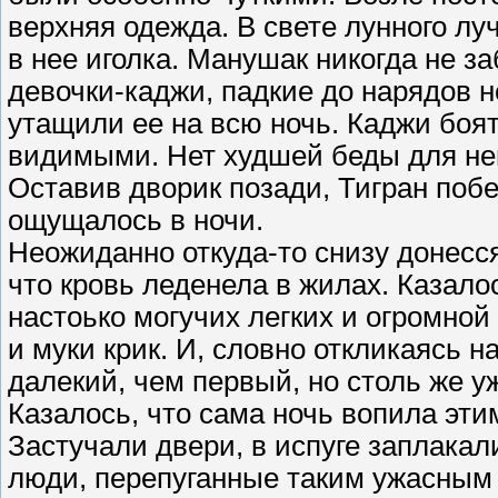
верхняя одежда. В свете лунного лу
в нее иголка. Манушак никогда не за
девочки-каджи, падкие до нарядов н
утащили ее на всю ночь. Каджи боятс
видимыми. Нет худшей беды для не
Оставив дворик позади, Тигран поб
ощущалось в ночи.
Неожиданно откуда-то снизу донесс
что кровь леденела в жилах. Казало
настоько могучих легких и огромной
и муки крик. И, словно откликаясь н
далекий, чем первый, но столь же у
Казалось, что сама ночь вопила эти
Застучали двери, в испуге заплакал
люди, перепуганные таким ужасным