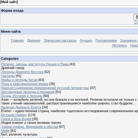
[
Мой сайт
]
Форма входа
В
Ст
Меню сайта
Главная
Древнее
Эпические рассказы
Лучшее
Разговорники
Значимые с
Летопись
Наро
Categories
Религия, законы, институты Греции и Рима
[41]
Древний город
Легенды Древнего Востока
[52]
Награды
[41]
Мифы и легенды Китая
[63]
Язык в революционное время
[35]
Краткое содержание произведений русской литературы
[37]
Шотландские легенды и предания
[51]
Будда. История и легенды
[56]
Азия — колыбель религий, но она бывала и их могилой. Религии исчезали не только 
таких учений-завоевателей, распространившимся наиболее широко, стал буддизм...
Величие Древнего Египта
[34]
Египет – единственная страна, наиболее тщательно исследованная современными а
История Нибиру
[174]
Герои и боги Индии
[35]
Индия помнит о своих великих героях
Зороастрийцы. Верования и обычаи
[67]
Майя
[81]
Быт, религия, культура.