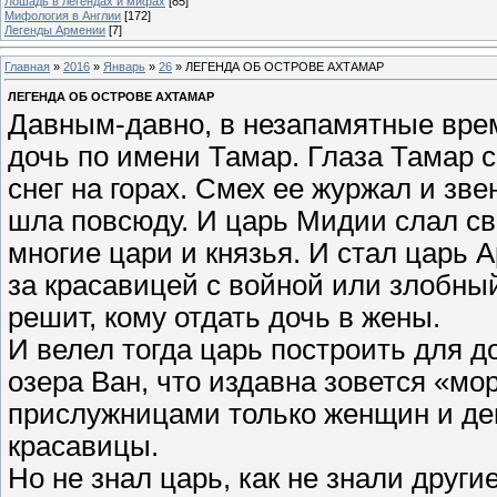
Лошадь в легендах и мифах
[85]
Мифология в Англии
[172]
Легенды Армении
[7]
Главная
»
2016
»
Январь
»
26
» ЛЕГЕНДА ОБ ОСТРОВЕ АХТАМАР
ЛЕГЕНДА ОБ ОСТРОВЕ АХТАМАР
Давным-давно, в незапамятные врем
дочь по имени Тамар. Глаза Тамар си
снег на горах. Смех ее журжал и зве
шла повсюду. И царь Мидии слал сва
многие цари и князья. И стал царь 
за красавицей с войной или злобны
решит, кому отдать дочь в жены.
И велел тогда царь построить для д
озера Ван, что издавна зовется «мо
прислужницами только женщин и дев
красавицы.
Но не знал царь, как не знали другие