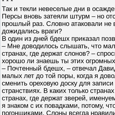
* * *
Так и текли невеселые дни в осажде
Персы вновь затеяли штурм – но отс
прошлый раз. Словно атаковали не 
дожидались враги?
В один из дней бдешх приказал позв
– Мне доводилось слышать, что мал
странах, где держат слонов? – спрос
хорошо ли знаешь ты этих огромных
– Почтенный бдешх, – отвечал Давид
малых лет до той поры, когда я дово
сменить ореховую доску для записи 
странствиях. В каких только страна
странах, где держат зверей, именуе
я знаком с их повадками, потому, ч
погонщиками. Слоны всегда нравили