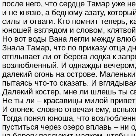
после него, что сердце Тамар уже н
и не князю, а бедному азату, которы
силы и отваги. Кто помнит теперь, к
юношей взглядом и словом, клятвой
Но вот воды Вана легли между влю
Знала Тамар, что по приказу отца д
отплывает ли от берега лодка к запр
возлюбленный. И однажды вечером, б
далекий огонь на острове. Маленький
пытаясь что-то сказать. И вглядыв
Далекий костер, мне ли шлешь ты с
Не ты ли – красавицы милой привет
И огонек, словно отвечая ему, вспых
Тогда понял юноша, что возлюбленна
пуститься через озеро вплавь – ни 
на берегу послужит маяком, чтобы н