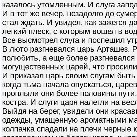
казалось утомленным. И слуга запод
И в тот же вечер, незадолго до суме
стал ждать. И увидел, как зажегся 
легкий плеск, с которым вошел в во
Все высмотрел слуга и поспешил ут
В люто разгневался царь Арташез. Р
полюбить, а еще более разгневался 
могущественных царей, что просили 
И приказал царь своим слугам быть 
когда тьма начала опускаться, царе
проплыли они более половины пути,
костра. И слуги царя налегли на вес
Выйдя на берег, увидели они краса
одежды, умащенную ароматными мас
колпачка спадали на плечи черные к