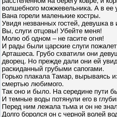
расстеленном на берегу ковре, и ко
волшебного можжевельника. А в ее 
Вана горели маленькие костры.
Увидя незванных гостей, девушка в и
Вы, слуги отцовы! Убейте меня!
Молю об одном – не гасите огня!
И рады были царские слуги пожалет
Арташеса. Грубо схватили они девушк
дворец. Но прежде дали они ей увид
раскиданный грубыми сапогами.
Горько плакала Тамар, вырываясь из
смертью любимого.
Так оно и было. На середине пути б
И темные воды потянули его в глуби
Перед ним лежала тьма и он не знал
Долго боролся он с черной волей во