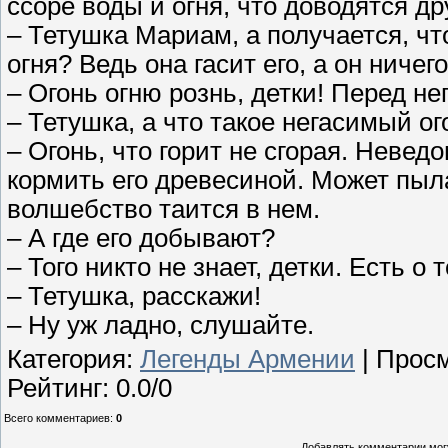
ссоре воды и огня, что доводятся др
– Тетушка Мариам, а получается, чт
огня? Ведь она гасит его, а он ничег
– Огонь огню рознь, детки! Перед н
– Тетушка, а что такое негасимый ог
– Огонь, что горит не сгорая. Невед
кормить его древесиной. Может пыла
волшебство таится в нем.
– А где его добывают?
– Того никто не знает, детки. Есть о
– Тетушка, расскажи!
– Ну уж ладно, слушайте.
Категория
:
Легенды Армении
|
Прос
Рейтинг
:
0.0
/
0
Всего комментариев
:
0
Добавлять комментарии могу