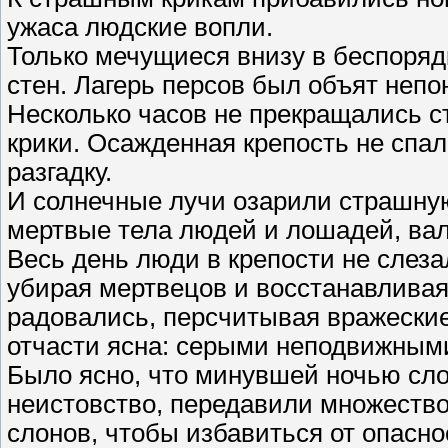
ужаса людские вопли.
Только мечущиеся внизу в беспоряд
стен. Лагерь персов был объят неп
Несколько часов не прекращались 
крики. Осажденная крепость не спала
разгадку.
И солнечные лучи озарили страшную
мертвые тела людей и лошадей, ва
Весь день люди в крепости не слезал
убирая мертвецов и восстанавлива
радовались, персчитывая вражеские
отчасти ясна: серыми неподвижным
Было ясно, что минувшей ночью сло
неистовство, передавили множество
слонов, чтобы избавиться от опасно