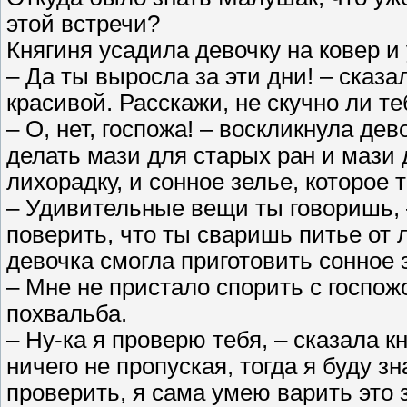
этой встречи?
Княгиня усадила девочку на ковер и
– Да ты выросла за эти дни! – сказ
красивой. Расскажи, не скучно ли т
– О, нет, госпожа! – воскликнула де
делать мази для старых ран и мази д
лихорадку, и сонное зелье, которое 
– Удивительные вещи ты говоришь, –
поверить, что ты сваришь питье от 
девочка смогла приготовить сонное з
– Мне не пристало спорить с госпожо
похвальба.
– Ну-ка я проверю тебя, – сказала к
ничего не пропуская, тогда я буду зн
проверить, я сама умею варить это 