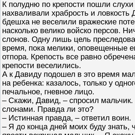
К полудню по крепости пошли слухи
нахваливали храбрость и ловкость 
бдешха не веселили вражеские пот
насколько велико войско персов. Ни
слонов. Одну лишь цель преследовал
время, пока мелики, оповещенные ег
отпора. Крепость все равно обрече
крепости веселились.
А к Давиду подошел в это время ма
на ребенка: казалось, только у одно
печальное, гневное лицо.
– Скажи, Давид, – спросил мальчик. 
слонами. Правда ли это?
– Истинная правда, – ответил воин.
– Я до конца дней моих буду знать, 