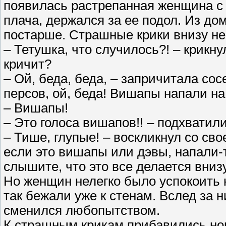
появилась растрепанная женщина с 
плача, держался за ее подол. Из до
постарше. Страшные крики внизу не
– Тетушка, что случилось?! – крикну
кричит?
– Ой, беда, беда, – запричитала сос
персов, ой, беда! Вишапы напали на
– Вишапы!
– Это голоса вишапов!! – подхватили
– Тише, глупые! – воскликнул со сво
если это вишапы или дэвы, напали-т
слышите, что это все делается вниз
Но женщин нелегко было успокоить
так бежали уже к стенам. Вслед за н
сменился любопытством.
К страшным крикам прибавились но