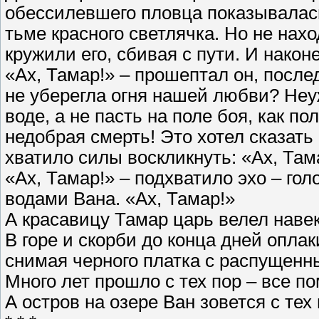
обессилевшего пловца показывалась
тьме красного светлячка. Но не нахо
кружили его, сбивая с пути. И нако
«Ах, Тамар!» – прошептал он, после
не уберегла огня нашей любви? Неу
воде, а не пасть на поле боя, как по
недобрая смерть! Это хотел сказать о
хватило силы воскликнуть: «Ах, Там
«Ах, Тамар!» – подхватило эхо – гол
водами Вана. «Ах, Тамар!»
А красавицу Тамар царь велел навек
В горе и скорби до конца дней опла
снимая черного платка с распущенн
Много лет прошло с тех пор – все п
А остров на озере Ван зовется с тех