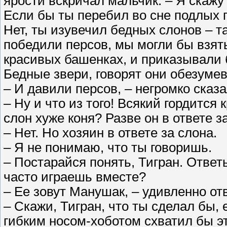
ярости вскричал мальчик. – Я скажу 
Если бы ты перебил во сне подлых п
Нет, ты изувечил бедных слонов – т
победили персов, мы могли бы взять
красивых башенках, и приказывали б
Бедные звери, говорят они обезумев
– И давили персов, – негромко сказа
– Ну и что из того! Всякий гордится
слон хуже коня? Разве он в ответе з
– Нет. Но хозяин в ответе за слона.
– Я не понимаю, что ты говоришь.
– Постарайся понять, Тигран. Ответь 
часто играешь вместе?
– Ее зовут Манушак, – удивленно от
– Скажи, Тигран, что ты сделал бы,
гибким носом-хоботом схватил бы эт