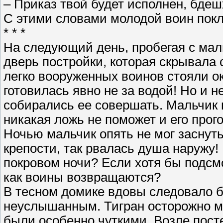
– Приказ твой будет исполнен, бдеш
С этими словами молодой воин покл
* * *
На следующий день, пробегая с мал
дверь постройки, которая скрывала 
легко вооруженных воинов стояли ок
готовилась явно не за водой! Но и 
собирались ее совершать. Мальчик в
никакая ложь не поможет и его прог
Ночью мальчик опять не мог заснуть
крепости, так рвалась душа наружу! 
покровом ночи? Если хотя бы подсмо
как воины возвращаются?
В тесном домике вдовы следовало 
неуслышанным. Тигран осторожно м
были особенно чуткими. Возле пост