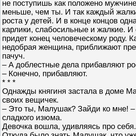
не поступишь как положено мужчине,
меньше, чем ты. И так каждый жалки
роста у детей. И в конце концов од
карлики, слабосильные и жалкие. И 
придет конец человеческому роду. 
недобрая женщина, приближают пре
пачуч.
– А доблестные дела прибавляют ро
– Конечно, прибавляют.
* * *
Однажды княгиня застала в доме Ма
своих вещичек.
– Это ты, Малушак? Зайди ко мне! 
сладкого изюма.
Девочка вошла, удивляясь про себя.
Откуда было знать Малушак, что уж