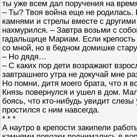
ты уже всем дал поручения на время
– Ты? Твоя война еще не родилась.
камнями и стрелы вместе с другими 
нахмурился. – Завтра возьми с собой
гадальщице Мариам. Если крепость
со мной, но в бедном домишке старух
– Но дядя…
– С каких пор дети возражают взрос
завтрашнего утра не докучай мне ра
Но помни, дитя моего брата, что я в
Князь повернулся и ушел в дом. Ма
боясь, что кто-нибудь увидит слезы 
простился с ним навсегда.
* * *
А наутро в крепости закипели рабо
камнями повозки поднимались в вор