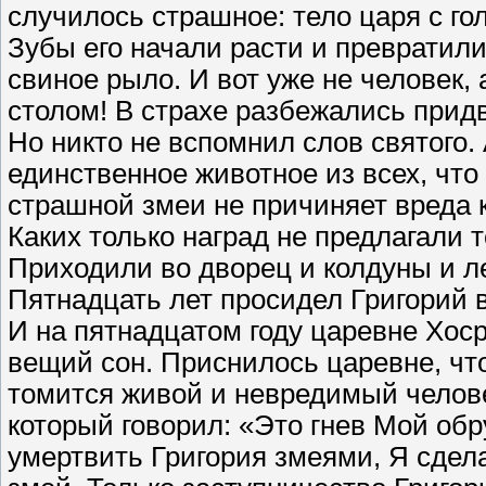
случилось страшное: тело царя с го
Зубы его начали расти и превратили
свиное рыло. И вот уже не человек,
столом! В страхе разбежались прид
Но никто не вспомнил слов святого. 
единственное животное из всех, что
страшной змеи не причиняет вреда 
Каких только наград не предлагали т
Приходили во дворец и колдуны и л
Пятнадцать лет просидел Григорий 
И на пятнадцатом году царевне Хоср
вещий сон. Приснилось царевне, чт
томится живой и невредимый челове
который говорил: «Это гнев Мой обр
умертвить Григория змеями, Я сдела