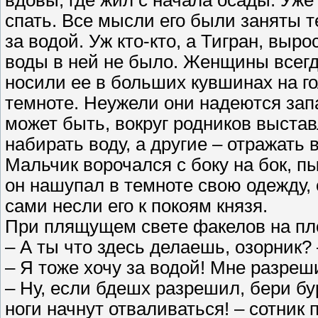
вдовы, где жил с начала осады. Уже
спать. Все мысли его были заняты т
за водой. Уж кто-кто, а Тигран, выр
воды в ней не было. Женщины всегда
носили ее в больших кувшинах на г
темноте. Неужели они надеются зап
может быть, вокруг родников выста
набирать воду, а другие – отражать 
Мальчик ворочался с боку на бок, пы
он нашупал в темноте свою одежду, 
сами несли его к покоям князя.
При плящущем свете факелов на пл
– А ты что здесь делаешь, озорник?
– Я тоже хочу за водой! Мне разреш
– Ну, если бдешх разрешил, бери бур
ноги начнут отваливаться! – сотник