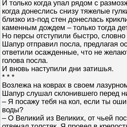
И только когда упал рядом с размо
когда донеслись снизу тяжелые гулк
близко из-под стен донеслась крикл
каменным дождем – только тогда де
Но персы отступили быстро, словно
Шапур отправил посла, предлагая о
ответили осажденные, что не желают
голова посла.
И вновь наступили дни затишья.
* * *
Возлежа на коврах в своем лазурно
Шапур слушал склонившего перед ни
– Я посажу тебя на кол, если ты оши
воды?
– О Великий из Великих, от чьей по
отвечал толстяк. Я провел в крепости