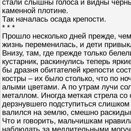
стали слышны голоса и видны черны
каменной плотине.
Так началась осада крепости.
* * *
Прошло несколько дней прежде, че
жизнь переменилась, и дети привык
Внизу, там, где прежде только беле
кустарник, раскинулись теперь ярки
бы дразня обитателей крепости сос
костры – их было столько, что по н
алыми цветами. А по утрам лучи со
металлом. Иногда меткая стрела со 
дерзнувшего подступиться слишком 
валился на землю, смешно раскидыв
Что и говорить, мальчишкам нравил
наблюдать за медлительными могучи