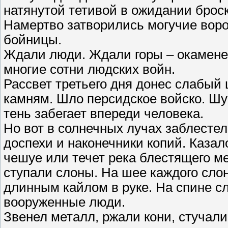
натянутой тетивой в ожидании броск
Намертво затворились могучие воро
бойницы.
Ждали люди. Ждали горы – окамен
многие сотни людских войн.
Рассвет третьего дня донес слабый
камням. Шло персидское войско. Шум
тень забегает впереди человека.
Но вот в солнечных лучах заблесте
доспехи и наконечники копий. Казало
чешуе или течет река блестящего ме
ступали слоны. На шее каждого сло
длинным кайлом в руке. На спине сл
вооруженные люди.
Звенел металл, ржали кони, стучали 