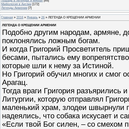
Лошадь в легендах и мифах
[85]
Мифология в Англии
[172]
Легенды Армении
[7]
Главная
»
2016
»
Январь
»
26
» ЛЕГЕНДА О КРЕЩЕНИИ АРМЕНИИ
ЛЕГЕНДА О КРЕЩЕНИИ АРМЕНИИ
Подобно другим народам, армяне, до
поклонялись ложным богам.
И когда Григорий Просветитель при
бесами, пытались ему вопрепятство
которые шли к нему за Истиной.
Но Григорий обучил многих и смог 
Арагац.
Тогда враги Григория разъярились 
Литургии, которую отправлял Григор
маленький храм, злодеи швырнули 
надеялись, что собака искусает и сам
«Если твой Бог силен, – со смехом 