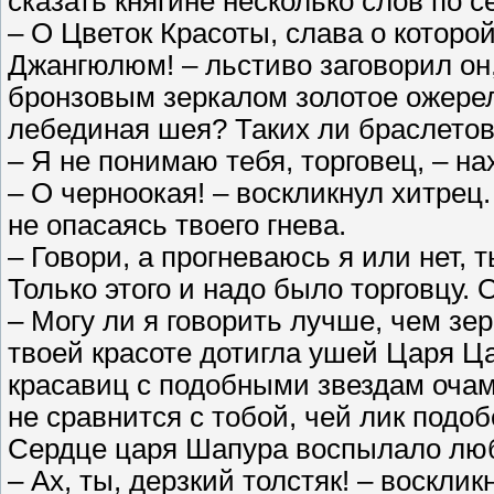
сказать княгине несколько слов по с
– О Цветок Красоты, слава о которой
Джангюлюм! – льстиво заговорил он,
бронзовым зеркалом золотое ожерел
лебединая шея? Таких ли браслето
– Я не понимаю тебя, торговец, – н
– О черноокая! – воскликнул хитрец
не опасаясь твоего гнева.
– Говори, а прогневаюсь я или нет, 
Только этого и надо было торговцу.
– Могу ли я говорить лучше, чем зе
твоей красоте дотигла ушей Царя Ц
красавиц с подобными звездам очами
не сравнится с тобой, чей лик подоб
Сердце царя Шапура воспылало люб
– Ах, ты, дерзкий толстяк! – восклик