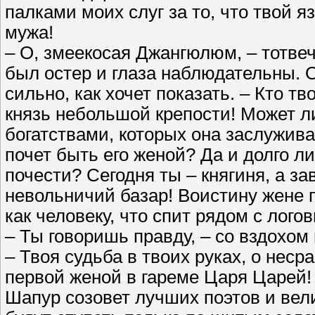
палками моих слуг за то, что твой я
мужа!
– О, змеекосая Джангюлюм, – тотвеч
был остер и глаза наблюдательны. О
сильно, как хочет показать. – Кто 
князь небольшой крепости! Может л
богатствами, которых она заслужива
почет быть его женой? Да и долго л
почести? Сегодня ты – княгиня, а з
невольничий базар! Воистину жене п
как человеку, что спит рядом с лого
– Ты говоришь правду, – со вздохом
– Твоя судьба в твоих руках, о нес
первой женой в гареме Царя Царей!
Шапур созовет лучших поэтов и вели