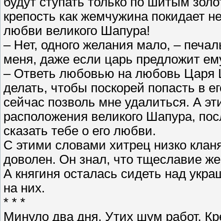
будут ступать только по шитым золо
крепость как жемчужина покидает н
любви великого Шапура!
– Нет, одного желания мало, – печал
меня, даже если царь предложит ему
– Ответь любовью на любовь Царя Ц
делать, чтобы поскорей попасть в е
сейчас позволь мне удалиться. А эт
расположения великого Шапура, пос
сказать тебе о его любви.
С этими словами хитрец низко клан
доволен. Он знал, что тщеславие ж
А княгиня осталась сидеть над укра
на них.
* * *
Минуло два дня. Утих шум работ. Кр