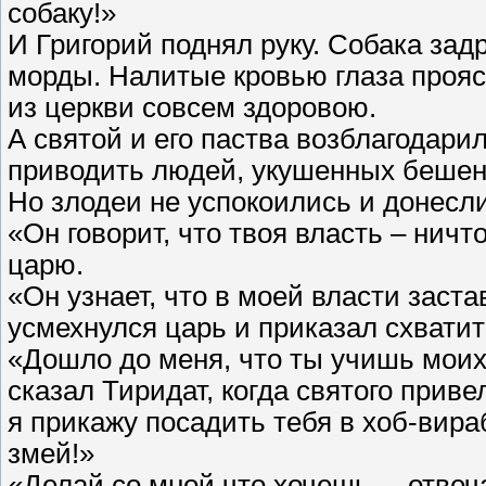
собаку!»
И Григорий поднял руку. Собака зад
морды. Налитые кровью глаза прояс
из церкви совсем здоровою.
А святой и его паства возблагодарил
приводить людей, укушенных бешен
Но злодеи не успокоились и донесли
«Он говорит, что твоя власть – ничт
царю.
«Он узнает, что в моей власти застав
усмехнулся царь и приказал схватит
«Дошло до меня, что ты учишь моих 
сказал Тиридат, когда святого приве
я прикажу посадить тебя в хоб-вира
змей!»
«Делай со мной что хочешь, – отвеча