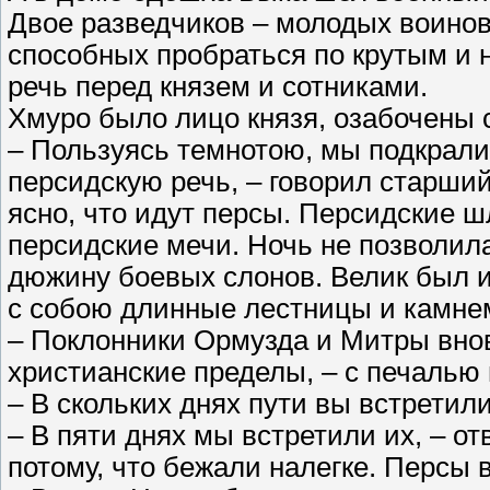
Двое разведчиков – молодых воинов
способных пробраться по крутым и
речь перед князем и сотниками.
Хмуро было лицо князя, озабочены 
– Пользуясь темнотою, мы подкрали
персидскую речь, – говорил старший
ясно, что идут персы. Персидские 
персидские мечи. Ночь не позволил
дюжину боевых слонов. Велик был и 
с собою длинные лестницы и камн
– Поклонники Ормузда и Митры внов
христианские пределы, – с печалью
– В скольких днях пути вы встретил
– В пяти днях мы встретили их, – от
потому, что бежали налегке. Персы в