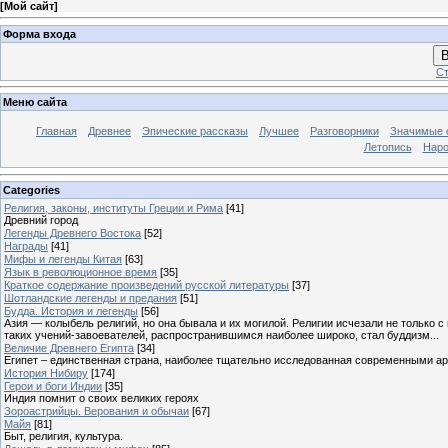
[
Мой сайт
]
Форма входа
В
Ст
Меню сайта
Главная
Древнее
Эпические рассказы
Лучшее
Разговорники
Значимые с
Летопись
Наро
Categories
Религия, законы, институты Греции и Рима
[41]
Древний город
Легенды Древнего Востока
[52]
Награды
[41]
Мифы и легенды Китая
[63]
Язык в революционное время
[35]
Краткое содержание произведений русской литературы
[37]
Шотландские легенды и предания
[51]
Будда. История и легенды
[56]
Азия — колыбель религий, но она бывала и их могилой. Религии исчезали не только 
таких учений-завоевателей, распространившимся наиболее широко, стал буддизм...
Величие Древнего Египта
[34]
Египет – единственная страна, наиболее тщательно исследованная современными а
История Нибиру
[174]
Герои и боги Индии
[35]
Индия помнит о своих великих героях
Зороастрийцы. Верования и обычаи
[67]
Майя
[81]
Быт, религия, культура.