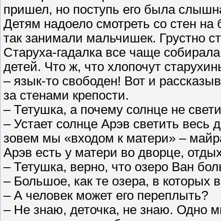
пришел, но поступь его была слышн
Детям надоело смотреть со стен на 
так занимали мальчишек. Грустно ст
Старуха-гадалка все чаще собирал
детей. Что ж, что хлопочут старухи
– язык-то свободен! Вот и рассказы
за стенами крепости.
– Тетушка, а почему солнце не свет
– Устает солнце Арэв светить весь д
зовем мы «входом к матери» – майра
Арэв есть у матери во дворце, отдых
– Тетушка, верно, что озеро Ван б
– Большое, как те озера, в которых 
– А человек может его переплыть?
– Не знаю, деточка, не знаю. Одно 