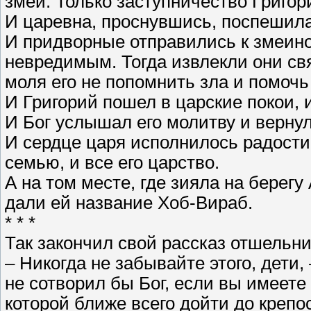
змей. Только заступничество Григор
И царевна, проснувшись, поспешила 
И придворные отправились к змеино
невредимым. Тогда извлекли они свя
моля его не попомнить зла и помочь
И Григорий пошел в царские покои, 
И Бог услышал его молитву и верну
И сердце царя исполнилось радости, 
семью, и все его царство.
А на том месте, где зияла на берег
дали ей название Хоб-Вираб.
* * *
Так закончил свой рассказ отшельни
– Никогда не забывайте этого, дети, 
не сотворил бы Бог, если вы имеете 
которой ближе всего дойти до крепо