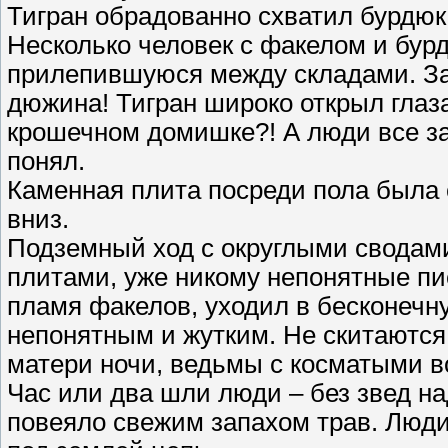
Тигран обрадованно схватил бурдюк
Несколько человек с факелом и бур
прилепившуюся между складами. За
дюжина! Тигран широко открыл глаза
крошечном домишке?! А люди все за
понял.
Каменная плита посреди пола была 
вниз.
Подземный ход с округлыми свода
плитами, уже никому непонятные п
пламя факелов, уходил в бесконечн
непонятным и жутким. Не скитаются
матери ночи, ведьмы с косматыми в
Час или два шли люди – без звед на
повеяло свежим запахом трав. Люд