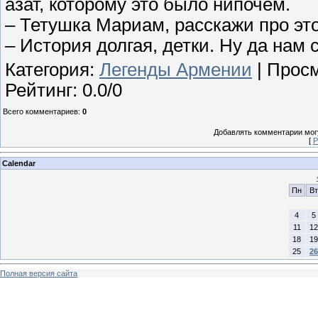
азат, которому это было нипочем.
– Тетушка Мариам, расскажи про это
– История долгая, детки. Ну да нам
Категория
:
Легенды Армении
|
Прос
Рейтинг
:
0.0
/
0
Всего комментариев
:
0
Добавлять комментарии могу
[
Р
Calendar
Пн
Вт
4
5
11
12
18
19
25
26
Полная версия сайта