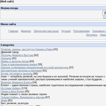
[
Мой сайт
]
Форма входа
В
Ст
Меню сайта
Главная
Древнее
Эпические рассказы
Лучшее
Разговорники
Значимые с
Летопись
Наро
Categories
Религия, законы, институты Греции и Рима
[41]
Древний город
Легенды Древнего Востока
[52]
Награды
[41]
Мифы и легенды Китая
[63]
Язык в революционное время
[35]
Краткое содержание произведений русской литературы
[37]
Шотландские легенды и предания
[51]
Будда. История и легенды
[56]
Азия — колыбель религий, но она бывала и их могилой. Религии исчезали не только 
таких учений-завоевателей, распространившимся наиболее широко, стал буддизм...
Величие Древнего Египта
[34]
Египет – единственная страна, наиболее тщательно исследованная современными а
История Нибиру
[174]
Герои и боги Индии
[35]
Индия помнит о своих великих героях
Зороастрийцы. Верования и обычаи
[67]
Майя
[81]
Быт, религия, культура.