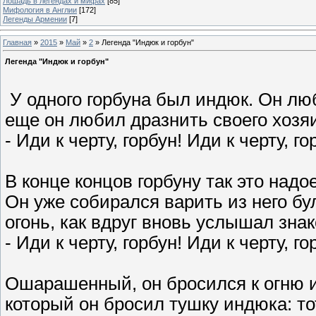
Лошадь в легендах и мифах
[85]
Мифология в Англии
[172]
Легенды Армении
[7]
Главная
»
2015
»
Май
»
2
» Легенда "Индюк и горбун"
Легенда "Индюк и горбун"
У одного горбуна был индюк. Он лю
еще он любил дразнить своего хозя
- Иди к черту, горбун! Иди к черту, го
В конце концов горбуну так это надое
Он уже собирался варить из него бу
огонь, как вдруг вновь услышал зна
- Иди к черту, горбун! Иди к черту, го
Ошарашенный, он бросился к огню и 
который он бросил тушку индюка: то