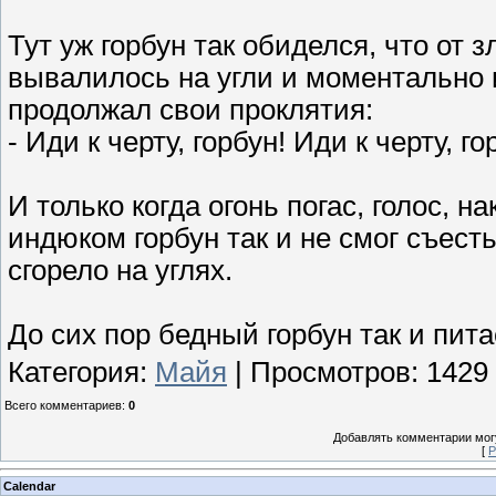
Тут уж горбун так обиделся, что от 
вывалилось на угли и моментально 
продолжал свои проклятия:
- Иди к черту, горбун! Иди к черту, го
И только когда огонь погас, голос, 
индюком горбун так и не смог съесть
сгорело на углях.
До сих пор бедный горбун так и пи
Категория
:
Майя
|
Просмотров
: 1429
Всего комментариев
:
0
Добавлять комментарии могу
[
Р
Calendar