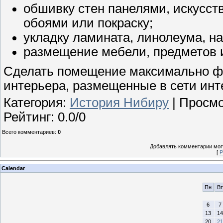
обшивку стен панелями, искусст
обоями или покраску;
укладку ламината, линолеума, на
размещение мебели, предметов 
Сделать помещение максимально ф
интерьера, размещенные в сети инте
Категория
:
История Нибиру
|
Просмо
Рейтинг
:
0.0
/
0
Всего комментариев
:
0
Добавлять комментарии могу
[
Р
Calendar
Пн
Вт
6
7
13
14
20
21