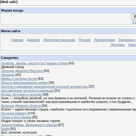
[
Мой сайт
]
Форма входа
В
Ст
Меню сайта
Главная
Древнее
Эпические рассказы
Лучшее
Разговорники
Значимые с
Летопись
Наро
Categories
Религия, законы, институты Греции и Рима
[41]
Древний город
Легенды Древнего Востока
[52]
Награды
[41]
Мифы и легенды Китая
[63]
Язык в революционное время
[35]
Краткое содержание произведений русской литературы
[37]
Шотландские легенды и предания
[51]
Будда. История и легенды
[56]
Азия — колыбель религий, но она бывала и их могилой. Религии исчезали не только 
таких учений-завоевателей, распространившимся наиболее широко, стал буддизм...
Величие Древнего Египта
[34]
Египет – единственная страна, наиболее тщательно исследованная современными а
История Нибиру
[174]
Герои и боги Индии
[35]
Индия помнит о своих великих героях
Зороастрийцы. Верования и обычаи
[67]
Майя
[81]
Быт, религия, культура.