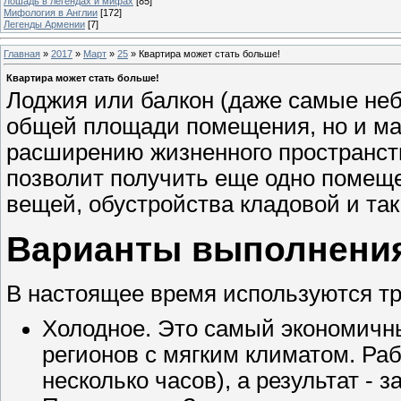
Лошадь в легендах и мифах
[85]
Мифология в Англии
[172]
Легенды Армении
[7]
Главная
»
2017
»
Март
»
25
» Квартира может стать больше!
Квартира может стать больше!
Лоджия или балкон (даже самые не
общей площади помещения, но и ма
расширению жизненного пространств
позволит получить еще одно помещ
вещей, обустройства кладовой и так
Варианты выполнения
В настоящее время используются тр
Холодное. Это самый экономичн
регионов с мягким климатом. Ра
несколько часов), а результат - 