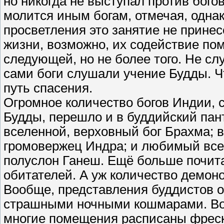
но никогда не выступал против богов
молится иным богам, отмечая, одна
просветления это занятие не принес
жизни, возможно, их содействие по
следующей, но не более того. Не сл
сами боги слушали учение Будды. 
путь спасения.
Огромное количество богов Индии,
Будды, перешло и в буддийский пан
вселенной, верховный бог Брахма; 
громовержец Индра; и любимый всем
полуслон Ганеш. Ещё больше почит
обитателей. А уж количество демон
Вообще, представления буддистов о
страшными ночными кошмарами. Во
многие помещения расписаны фрес