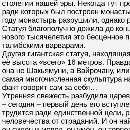
столетии нашей эры. Некогда тут п
ради которых был построен монасты
году монастырь разрушили, однако 
Статуя благополучно дожила до конц
нового тысячелетия это бесценное 
талибскими варварами.
Другая гигантская статуя, находяща
её высота «всего» 16 метров. Правд
она не Шакьямуни, а Вайрочану, или
самая многочисленная скульптура на
факт говорит сам за себя…
Утренняя свежесть разбудила царев
– сегодня – первый день его вступл
трудится ради единственной цели, р
человечества от страданий. И он най
он силён и молод, он умён, он терпе