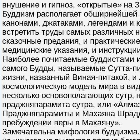
внушение и гипноз, «открытые» на 
Буддизм располагает обширнейшей 
канонами, джатаками, легендами и 
встретить труды самых различных н
сказочные предания, и практически
медицинские указания, и инструкци
Наиболее почитаемые буддистами и
самого Будды, называемые Сутта-пи
жизни, названный Виная-питакой, и
космологическую модель мира в ви
несколько основополагающих сутр,
праджняпарамита сутра, или «Алмаз
Праджняпарамиты и Махаяна Шраддх
пребуждении веры в Махаяну».
Замечательна мифология буддизма. Б