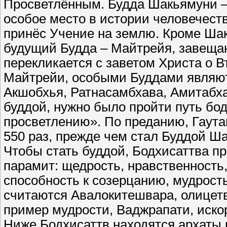
Просветлённым. Будда Шакьямуни – 
особое место в истории человечеств
принёс Учение на землю. Кроме Ша
будущий Будда – Майтрейя, завеща
перекликается с заветом Христа о
Майтрейи, особыми Буддами являют
Акшобхья, Ратнасамбхава, Амитабха
буддой, нужно было пройти путь бо
просветлению». По преданию, Гаут
550 раз, прежде чем стал Буддой Ш
Чтобы стать буддой, Бодхисаттва п
парамит: щедрость, нравственность,
способность к созерцанию, мудрос
считаются Авалокитешвара, олицет
пример мудрости, Ваджрапати, иск
Ниже Бодхисаттв находятся архаты 