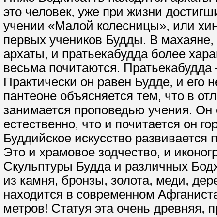
это человек, уже при жизни достиг
учении «Малой колесницы», или хин
первых учеников Будды. В махаяне, 
архаты, и пратьекабудда более хара
весьма почитаются. Пратьекабудда – 
Практически он равен Будде, и его 
пантеоне объясняется тем, что в от
занимается проповедью учения. Он о
естественно, что и почитается он го
Буддийское искусство развивается 
Это и храмовое зодчество, и иконог
Скульптуры Будда и различных Бодх
из камня, бронзы, золота, меди, де
находится в современном Афганиста
метров! Статуя эта очень древняя, 