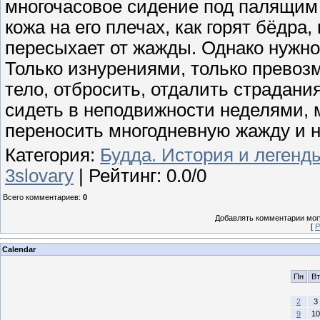
многочасовое сидение под палящим 
кожа на его плечах, как горят бёдра,
пересыхает от жажды. Однако нужно
Только изнурениями, только превоз
тело, отбросить, отдалить страдания
сидеть в неподвижности неделями, м
переносить многодневную жажду и 
Категория
:
Будда. История и легенд
3slovary
|
Рейтинг
:
0.0
/
0
Всего комментариев
:
0
Добавлять комментарии могу
[
Р
Calendar
Пн
Вт
2
3
9
10