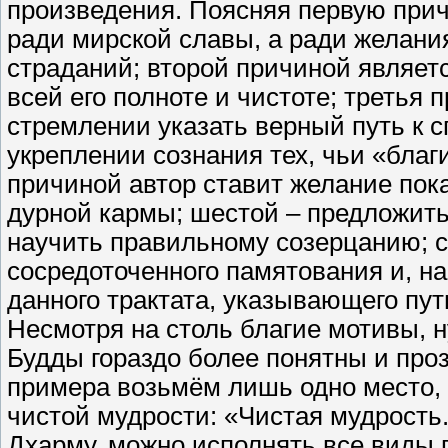
произведения. Поясняя первую причи
ради мирской славы, а ради желани
страданий; второй причиной являет
всей его полноте и чистоте; третья 
стремлении указать верный путь к с
укреплении сознания тех, чьи «благ
причиной автор ставит желание пок
дурной кармы; шестой – предложить
научить правильному созерцанию; с
сосредоточенного памятования и, на
данного трактата, указывающего пут
Несмотря на столь благие мотивы, 
Будды гораздо более понятны и проз
примера возьмём лишь одно место, 
чистой мудрости: «Чистая мудрость
Дхарму, можно исполнять все виды 