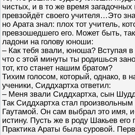
чистых, и в то же время загадочных
превзойдёт своего учителя…Это зн
но Арата знал: плох тот учитель, ко
превзошедшего его. Может быть, так
ладони на голову юноши:
– Как тебя звали, юноша? Вступая 
что с этой минуты ты родишься зано
тот, кто станет нашим братом?
Тихим голосом, который, однако, в
ученики, Сиддхартха ответил:
– Меня звали Сиддхартха, сын Шуд
Так Сиддхартха стал произвольным 
Гаутамой. Он сам выбрал это имя, и
истину. Пусть же в роду Шакьев его 
Практика Араты была суровой. Пер