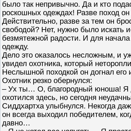
было так непривычно. Да и кто под
роскошных одеждах! Разве поход он
Действительно, разве за тем он бр
свободой? Нет, нужно было искать и
безмятежной радости. И для начал
одежду.
Дело это оказалось несложным, и уж
увидел охотника, который неторопли
Неслышной походкой он догнал его и
Охотник резко обернулся:
– Ух ты… О, благородный юноша! Я 
охотился здесь, но сегодня неудачн
Сиддхартха улыбнулся. Некогда даж
он всегда выходил победителем, ког
давно…