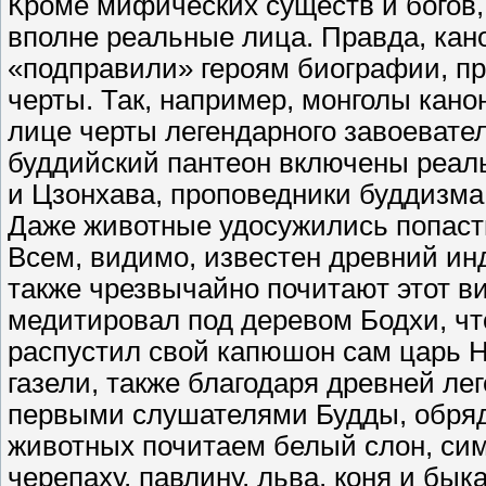
Кроме мифических существ и богов,
вполне реальные лица. Правда, кан
«подправили» героям биографии, п
черты. Так, например, монголы кано
лице черты легендарного завоевател
буддийский пантеон включены реа
и Цзонхава, проповедники буддизма
Даже животные удосужились попасть
Всем, видимо, известен древний инд
также чрезвычайно почитают этот ви
медитировал под деревом Бодхи, что
распустил свой капюшон сам царь 
газели, также благодаря древней ле
первыми слушателями Будды, обряд
животных почитаем белый слон, сим
черепаху, павлину, льва, коня и быка