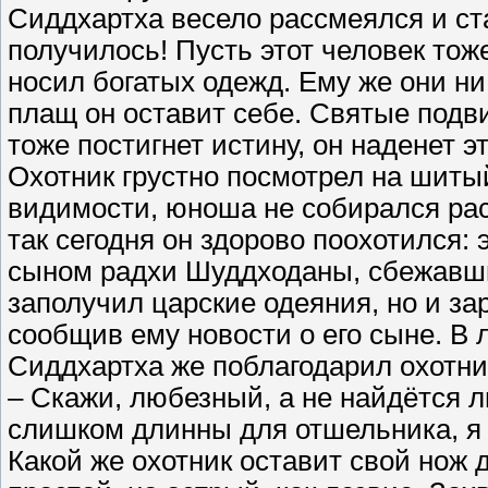
Сиддхартха весело рассмеялся и ст
получилось! Пусть этот человек тоже
носил богатых одежд. Ему же они ни
плащ он оставит себе. Святые подви
тоже постигнет истину, он наденет э
Охотник грустно посмотрел на шитый
видимости, юноша не собирался рас
так сегодня он здорово поохотился:
сыном радхи Шуддходаны, сбежавшим
заполучил царские одеяния, но и з
сообщив ему новости о его сыне. В
Сиддхартха же поблагодарил охотник
– Скажи, любезный, а не найдётся л
слишком длинны для отшельника, я
Какой же охотник оставит свой нож