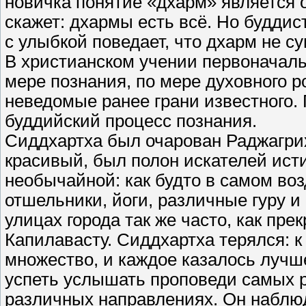
новичка понятие «дхарм» является 
скажет: дхармы есть всё. Но буддис
с улыбкой поведает, что дхарм не 
В христианском учении первоначаль
мере познания, по мере духовного р
неведомые ранее грани известного.
буддийский процесс познания.
Сиддхартха был очарован Раджагри
красивый, был полон искателей ис
необычайной: как будто в самом во
отшельники, йоги, различные гуру и
улицах города так же часто, как пре
Капилавасту. Сиддхартха терялся: к
множество, и каждое казалось лучш
успеть услышать проповеди самых р
различных направлениях. Он наблю