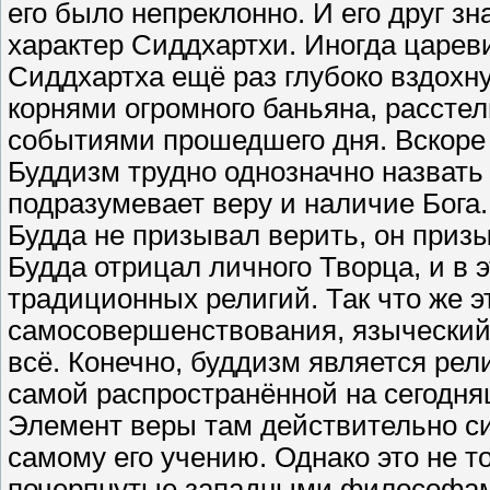
его было непреклонно. И его друг зна
характер Сиддхартхи. Иногда цареви
Сиддхартха ещё раз глубоко вздохн
корнями огромного баньяна, расстел
событиями прошедшего дня. Вскоре 
Буддизм трудно однозначно назвать 
подразумевает веру и наличие Бога. 
Будда не призывал верить, он приз
Будда отрицал личного Творца, и в 
традиционных религий. Так что же 
самосовершенствования, языческий 
всё. Конечно, буддизм является рел
самой распространённой на сегодня
Элемент веры там действительно си
самому его учению. Однако это не т
почерпнутые западными философами