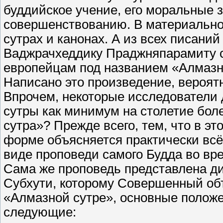
буддийское учение, его моральные 
совершенствованию. В материально
сутрах и канонах. А из всех писани
Ваджрачхеддику Праджняпарамиту с
европейцам под названием «Алмазн
Написано это произведение, вероятно,
Впрочем, некоторые исследователи 
сутры как минимум на столетие бол
сутра»? Прежде всего, тем, что в э
форме объясняется практически всё
виде проповеди самого Будда во вр
Сама же проповедь представлена ди
Субхути, которому Совершенный объ
«Алмазной сутре», основные положе
следующие: