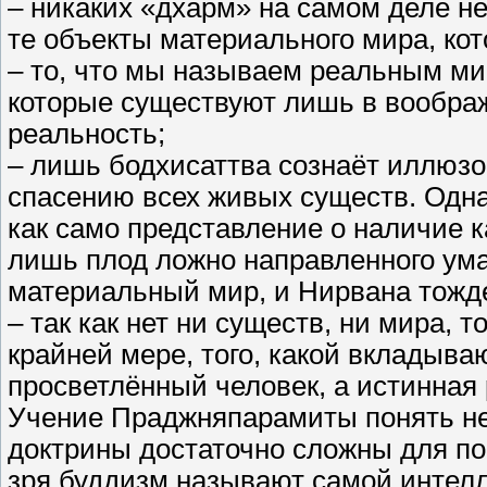
– никаких «дхарм» на самом деле не
те объекты материального мира, ко
– то, что мы называем реальным ми
которые существуют лишь в вообра
реальность;
– лишь бодхисаттва сознаёт иллюзо
спасению всех живых существ. Однак
как само представление о наличие 
лишь плод ложно направленного ума
материальный мир, и Нирвана тожд
– так как нет ни существ, ни мира, 
крайней мере, того, какой вкладываю
просветлённый человек, а истинная 
Учение Праджняпарамиты понять не
доктрины достаточно сложны для п
зря буддизм называют самой интелл