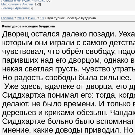
Лошадь в легендах и мифах
[85]
Мифология в Англии
[172]
Легенды Армении
[7]
Главная
»
2014
»
Июнь
»
19
» Культурное наследие буддизма
Культурное наследие буддизма
Дворец остался далеко позади. Уех
которым они играли с самого детств
чувствовал, что обрёл свободу, под
паривших над его дворцом, однако в
некая светлая грусть, чувство утрат
Но радость свободы была сильнее.
Уже здесь, вдалеке от дворца, его д
Сиддхартха понимал его: тогда, когд
делают, не было времени. И только
деревьев и криками обезьян, Чандак
Сиддхартхе больно было вспоминать
мнение, какие доводы приводил. Но