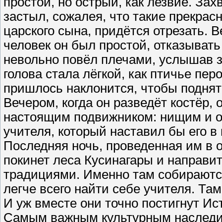
простой, но острый, как лезвие. За
застыл, сожалея, что такие прекра
царского сына, придётся отрезать. 
человек он был простой, отказыват
невольно повёл плечами, услышав за
голова стала лёгкой, как птичье пе
пришлось наклонится, чтобы поднять
Вечером, когда он разведёт костёр, 
настоящим подвижником: нищим и 
учителя, который наставил бы его в
Последняя ночь, проведенная им в 
покинет леса Кусинагары и направи
традициями. Именно там собираютс
легче всего найти себе учителя. Там
И уж вместе они точно постигнут Ис
Самым важным культурным наследие