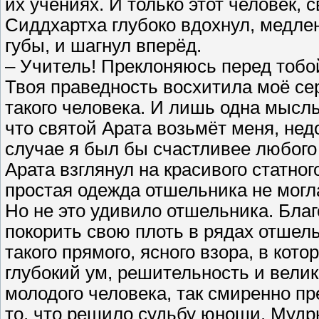
их учениях. И только этот человек,
Сиддхартха глубоко вдохнул, медле
губы, и шагнул вперёд.
– Учитель! Преклоняюсь перед тобо
Твоя праведность восхитила моё сер
такого человека. И лишь одна мысл
что святой Арата возьмёт меня, недо
случае я был бы счастливее любог
Арата взглянул на красивого статно
простая одежда отшельника не могл
Но не это удивило отшельника. Бла
покорить свою плоть в рядах отшельн
такого прямого, ясного взора, в кот
глубокий ум, решительность и велик
молодого человека, так смиренно пр
то, что решило судьбу юноши. Мудр