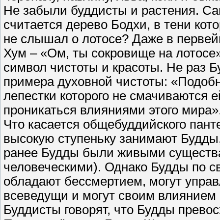
Не забыли буддисты и растения. С
считается дерево Бодхи, в тени кото
не слышал о лотосе? Даже в перве
Хум – «Ом, ты сокровище на лотосе»
символ чистоты и красоты. Не раз Б
примера духовной чистоты: «Подобно
лепестки которого не смачиваются е
проникаться влияниями этого мира»
Что касается общебуддийского пант
высокую ступеньку занимают Будды,
ранее Будды были живыми существам
человеческими). Однако Будды по с
обладают бессмертием, могут управ
всеведущи и могут своим влиянием 
Буддисты говорят, что Будды превос