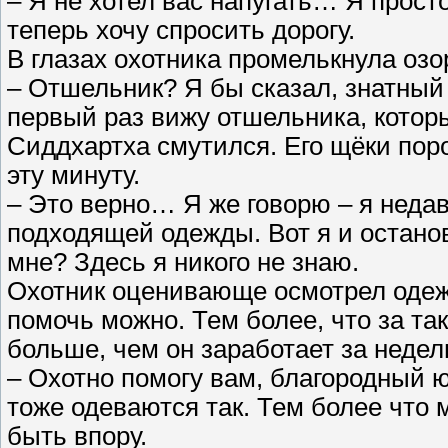
– Я не хотел вас напугать… Я прост
теперь хочу спросить дорогу.
В глазах охотника промелькнула озо
– Отшельник? Я бы сказал, знатный 
первый раз вижу отшельника, которы
Сиддхартха смутился. Его щёки пор
эту минуту.
– Это верно… Я же говорю – я недав
подходящей одежды. Вот я и остано
мне? Здесь я никого не знаю.
Охотник оценивающе осмотрел одеж
помочь можно. Тем более, что за т
больше, чем он заработает за неде
– Охотно помогу вам, благородный 
тоже одеваются так. Тем более что м
быть впору.