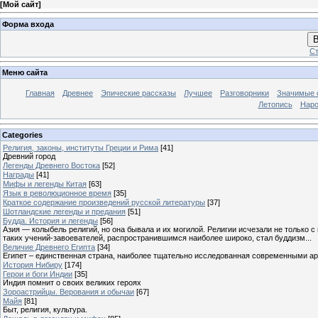
[
Мой сайт
]
Форма входа
В
Ст
Меню сайта
Главная
Древнее
Эпические рассказы
Лучшее
Разговорники
Значимые с
Летопись
Наро
Categories
Религия, законы, институты Греции и Рима
[41]
Древний город
Легенды Древнего Востока
[52]
Награды
[41]
Мифы и легенды Китая
[63]
Язык в революционное время
[35]
Краткое содержание произведений русской литературы
[37]
Шотландские легенды и предания
[51]
Будда. История и легенды
[56]
Азия — колыбель религий, но она бывала и их могилой. Религии исчезали не только 
таких учений-завоевателей, распространившимся наиболее широко, стал буддизм...
Величие Древнего Египта
[34]
Египет – единственная страна, наиболее тщательно исследованная современными а
История Нибиру
[174]
Герои и боги Индии
[35]
Индия помнит о своих великих героях
Зороастрийцы. Верования и обычаи
[67]
Майя
[81]
Быт, религия, культура.