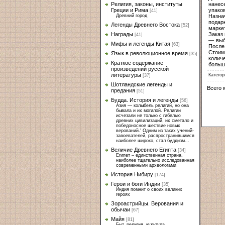
нанес
Религия, законы, институты
упако
Греции и Рима
[41]
Назна
Древний город
подар
Легенды Древнего Востока
[52]
марке
Заказ
Награды
[41]
— выб
Мифы и легенды Китая
[63]
После
Стоим
Язык в революционное время
[35]
колич
Краткое содержание
больше
произведений русской
литературы
Категор
[37]
Шотландские легенды и
Всего 
предания
[51]
Будда. История и легенды
[56]
Азия — колыбель религий, но она
бывала и их могилой. Религии
исчезали не только с гибелью
древних цивилизаций, их сметало и
победоносное шествие новых
верований.' Одним из таких учений-
завоевателей, распространившимся
наиболее широко, стал буддизм...
Величие Древнего Египта
[34]
Египет – единственная страна,
наиболее тщательно исследованная
современными археологами
История Нибиру
[174]
Герои и боги Индии
[35]
Индия помнит о своих великих
героях
Зороастрийцы. Верования и
обычаи
[67]
Майя
[81]
Быт, религия, культура.