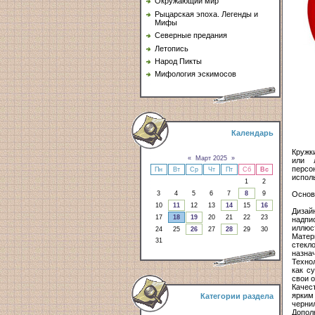
Окружающий мир
Рыцарская эпоха. Легенды и
Мифы
Северные предания
Летопись
Народ Пикты
Мифология эскимосов
Календарь
Кружк
«
Март 2025
»
или 
персо
Пн
Вт
Ср
Чт
Пт
Сб
Вс
испол
1
2
Основ
3
4
5
6
7
8
9
10
11
12
13
14
15
16
Дизай
17
18
19
20
21
22
23
надпи
иллюст
24
25
26
27
28
29
30
Матер
31
стекл
назна
Техно
как с
свои 
Качес
ярким
Категории раздела
черни
Допол