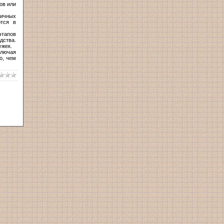
ов или
личных
ются в
этапов
дства.
ужек.
ключая
о, чем