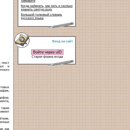
Химавате
Когда набирать, как пить и сколько
хранить святую воду
Большой толковый словарь
русского языка
Вход на сайт
Войти через uID
Старая форма входа
 текст
ных и
ичного
стовых
рафия,
арфор,
иента,
 такие
 имеет
ётким,
венные
ие как