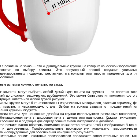
и с печатью на заказ — это индивидуальные кружки, на которых нанесено изображение,
логотип по выбору клиента. Это популярный способ создания уникаль
нализированных подарков, рекламных материалов или просто предметов для л
ьзования.
ные аспекты кружек с печатью на заказ:
н: клиенты могут выбрать любой дизайн для печати на кружках — от простых тек
сей до сложных графических изображений. Это может быть логотип компании, фотог
рация, цитата или любой другой рисунок.
иалы: кружки могут быть изготовлены из различных материалов, включая керамику, ф
о, пластик и нержавеющую сталь. Выбор материала зависит от предпочтений кл
чения кружки и бюджета.
логии печати: для нанесения дизайна на кружки используются различные технологии,
ублимационная печать, цифровая печать, деколь или гравировка. Каждая технология
особенности и подходит для определённых типов материалов и дизайнов.
тво печати: важно обратить внимание на качество печати, чтобы изображение было ч
 и долговечным. Профессиональные производители используют высококачест
ла и оборудование для обеспечения наилучшего результата.
нительные опции: некоторые производители предлагают дополнительные опции, так