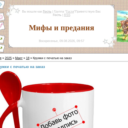
Вы вошли как
Гость
|
Группа
"
Гости
"
Приветствую Вас
Гость
|
RSS
Мифы и предания
Воскресенье, 09.08.2026, 09:57
я
»
2025
»
Март
»
18
» Кружки с печатью на заказ
ужки с печатью на заказ