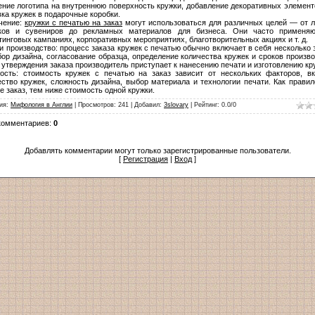
ение логотипа на внутреннюю поверхность кружки, добавление декоративных элемент
вка кружек в подарочные коробки.
чение:
кружки с печатью на заказ
могут использоваться для различных целей — от 
ков и сувениров до рекламных материалов для бизнеса. Они часто применя
тинговых кампаниях, корпоративных мероприятиях, благотворительных акциях и т. д.
 и производство: процесс заказа кружек с печатью обычно включает в себя несколько 
ор дизайна, согласование образца, определение количества кружек и сроков произво
 утверждения заказа производитель приступает к нанесению печати и изготовлению кр
ость: стоимость кружек с печатью на заказ зависит от нескольких факторов, в
ество кружек, сложность дизайна, выбор материала и технологии печати. Как правил
 заказ, тем ниже стоимость одной кружки.
ия
:
Мифология в Англии
|
Просмотров
:
241
|
Добавил
:
3slovary
|
Рейтинг
:
0.0
/
0
комментариев
:
0
Добавлять комментарии могут только зарегистрированные пользователи.
[
Регистрация
|
Вход
]