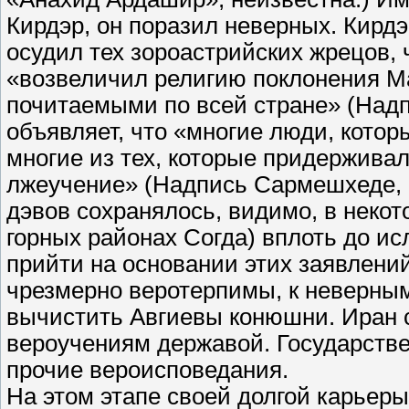
Кирдэр, он поразил неверных. Кирдэр
осудил тех зороастрийских жрецов, 
«возвеличил религию поклонения М
почитаемыми по всей стране» (Надп
объявляет, что «многие люди, кот
многие из тех, которые придерживал
лжеучение» (Надпись Сармешхеде, с
дэвов сохранялось, видимо, в некот
горных районах Согда) вплоть до ис
прийти на основании этих заявлени
чрезмерно веротерпимы, к неверным
вычистить Авгиевы конюшни. Иран 
вероучениям державой. Государстве
прочие вероисповедания.
На этом этапе своей долгой карьеры