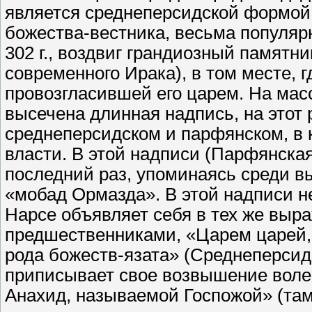
является среднеперсидской формой
божества-вестника, весьма популярн
302 г., воздвиг грандиозный памятн
современного Ирака), в том месте, 
провозгласившей его царем. На ма
высечена длинная надпись, на этот 
среднеперсидском и парфянском, в 
власти. В этой надписи (Парфянская
последний раз, упоминаясь среди в
«мобад Ормазда». В этой надписи н
Нарсе объявляет себя в тех же выра
предшественниками, «Царем царей
рода божеств-язата» (Среднеперсидс
приписывает свое возвышение воле 
Анахид, называемой Госпожой» (там 