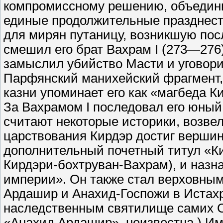
компромиссному решению, объедини
единые продолжительные празднеств
для мирян путаницу, возникшую по
смешил его брат Вахрам I (273—276
замыслил убийство Масти и уговори
Парфянский манихейский фрагмент,
казни упоминает его как «магбеда К
За Вахрамом I последовал его юный 
считают некоторые историки, возвел
царствования Кирдэр достиг вершин
дополнительный почетный титул «Ки
Кирдэри-бохтруван-Вахрам), и назн
империи». Он также стал верховны
Ардашир и Анахид-Госпожи в Истахре
наследственным святилище самих С
«Анахид Ардашир», неизвестна.) Им