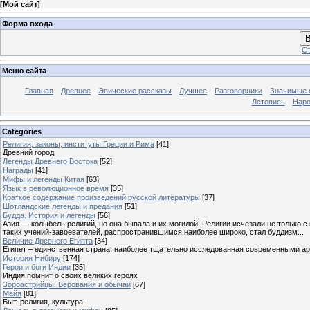
[
Мой сайт
]
Форма входа
В
Ст
Меню сайта
Главная
Древнее
Эпические рассказы
Лучшее
Разговорники
Значимые с
Летопись
Наро
Categories
Религия, законы, институты Греции и Рима
[41]
Древний город
Легенды Древнего Востока
[52]
Награды
[41]
Мифы и легенды Китая
[63]
Язык в революционное время
[35]
Краткое содержание произведений русской литературы
[37]
Шотландские легенды и предания
[51]
Будда. История и легенды
[56]
Азия — колыбель религий, но она бывала и их могилой. Религии исчезали не только 
таких учений-завоевателей, распространившимся наиболее широко, стал буддизм...
Величие Древнего Египта
[34]
Египет – единственная страна, наиболее тщательно исследованная современными а
История Нибиру
[174]
Герои и боги Индии
[35]
Индия помнит о своих великих героях
Зороастрийцы. Верования и обычаи
[67]
Майя
[81]
Быт, религия, культура.