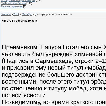
Лошадь в легендах и мифах
[85]
Мифология в Англии
[172]
Легенды Армении
[7]
Главная
»
2014
»
Октябрь
»
8
» Кирдэр на вершине власти
Кирдэр на вершине власти
Преемником Шапура I стал его сын Х
чью честь был учрежден «именной о
(Надпись в Сармешхеде, строки 9–1
и присвоил ему новый титул «мобад
подтверждение большего достоинст
восточными, после этого титул эрбад
по отношению к титулу мобад, хотя
полной ясности.
По-видимому, во время краткого пр