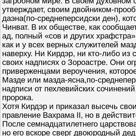
загробном мире. В своем духовном с
утверждает, своим двойником-прооб
даэна(по-среднеперсидски ден), ко
Чинват. В их обществе, как сообщае
ад, полный «сов и других храфстра»,
как и у всех верных служителей маз
наверху. Ни Кирдэр, ни кто-либо из
своих надписях о Зороастре. Они о
приверженцами вероучения, которое
Мазде или мазда-ясна,по-среднепер
надписи от пехлевийских сочинений
пророка.
Хотя Кирдэр и приказал высечь свои
правление Вахрама II, но в действит
После семнадцатилетнего царствован
но его вскоре сверг двоюродный де