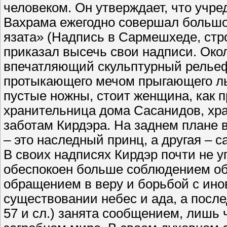
человеком. Он утверждает, что учре
Вахрама ежегодно совершал большо
язата» (Надпись в Сармешхеде, стро
приказал высечь свои надписи. Око
впечатляющий скульптурный рельеф,
протыкающего мечом прыгающего ль
пустые ножны, стоит женщина, как п
хранительница дома Сасанидов, хра
заботам Кирдэра. На заднем плане 
– это наследный принц, а другая – с
В своих надписях Кирдэр почти не 
обеспокоен больше соблюдением об
обращением в веру и борьбой с ино
существовании небес и ада, а посл
57 и сл.) занята сообщением, лишь