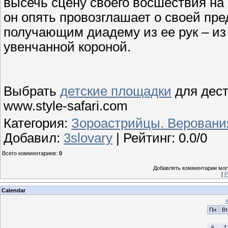
высечь сцену своего восшествия на
он опять провозглашает о своей пр
получающим диадему из ее рук – из
увенчанной короной.
Выбрать
детские площадки
для дест
www.style-safari.com
Категория
:
Зороастрийцы. Веровани
Добавил
:
3slovary
|
Рейтинг
:
0.0
/
0
Всего комментариев
:
0
Добавлять комментарии могу
[
Р
Calendar
Пн
Вт
6
7