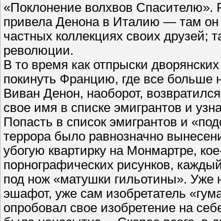
«Поклонение волхвов Спасителю». Р
привела Денона в Италию — там он 
частных коллекциях своих друзей; т
революции.
В то время как отпрыски дворянски
покинуть Францию, где все больше
Виван Денон, наоборот, возвратился
свое имя в списке эмигрантов и узн
Попасть в список эмигрантов и «по
террора было равнозначно вынесени
убогую квартирку на Монмартре, ко
порнографических рисунков, каждый 
под нож «матушки гильотины». Уже 
эшафот, уже сам изобретатель «гума
опробовал свое изобретение на себ