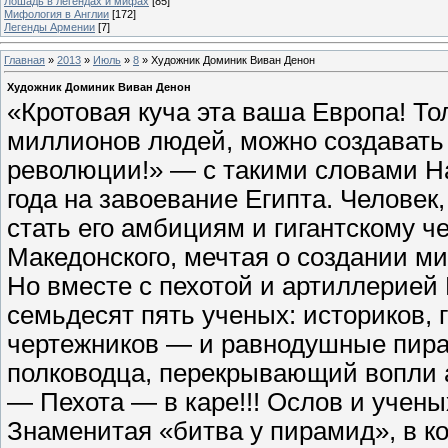
Лошадь в легендах и мифах
[85]
Мифология в Англии
[172]
Легенды Армении
[7]
Главная
»
2013
»
Июль
»
8
» Художник Доминик Виван Денон
Художник Доминик Виван Денон
«Кротовая куча эта ваша Европа! То
миллионов людей, можно создавать
революции!» — с такими словами Н
года на завоевание Египта. Человек
стать его амбициям и гигантскому 
Македонского, мечтая о создании м
Но вместе с пехотой и артиллерией 
семьдесят пять ученых: историков, 
чертежников — и равнодушные пир
полководца, перекрывающий вопли
— Пехота — в каре!!! Ослов и учены
Знаменитая «битва у пирамид», в к