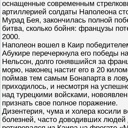
оснащенные современным стрелков
артиллерией солдаты Наполеона ст
Мурад Бея, закончилась полной поб
битва, сколько бойня: французы по
2000.
Наполеон вошел в Каир победителем
Абукире перечеркнула его победы на
Нельсон, долго гонявшийся за фра
морю, наконец настиг его в 20 кило
поймав тем самым Бонапарта в лов
приходилось, и несмотря на успешн
над турецкими войсками, новоявле
признать свое полное поражение.
Дизентерия, чума и холера косили в
болезней, часто доводивших людей д
ретировался из Каира на фрегате «