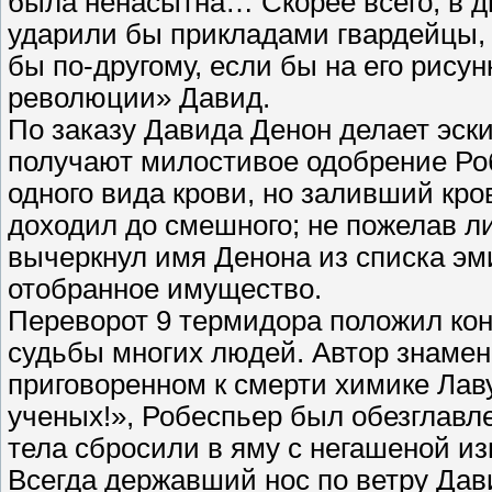
была ненасытна… Скорее всего, в 
ударили бы прикладами гвардейцы, 
бы по-другому, если бы на его рису
революции» Давид.
По заказу Давида Денон делает эск
получают милостивое одобрение Ро
одного вида крови, но заливший кро
доходил до смешного; не пожелав л
вычеркнул имя Денона из списка эм
отобранное имущество.
Переворот 9 термидора положил ко
судьбы многих людей. Автор знамен
приговоренном к смерти химике Лав
ученых!», Робеспьер был обезглавл
тела сбросили в яму с негашеной из
Всегда державший нос по ветру Дав