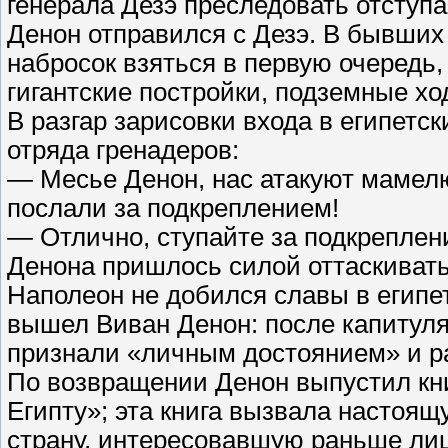
генерала Дезэ преследовать отступ
Денон отправился с Дезэ. В бывших 
набросок взяться в первую очередь,
гигантские постройки, подземные х
В разгар зарисовки входа в египетс
отряда гренадеров:
— Месье Денон, нас атакуют мамелюк
послали за подкреплением!
— Отлично, ступайте за подкреплен
Денона пришлось силой оттаскивать
Наполеон не добился славы в египет
вышел Виван Денон: после капитуля
признали «личным достоянием» и р
По возвращении Денон выпустил кн
Египту»; эта книга вызвала настоя
страну, интересовавшую раньше лиш