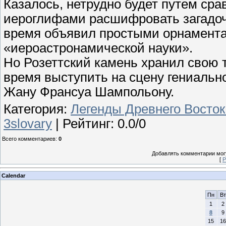
Казалось, нетрудно будет путем сра
иероглифами расшифровать загадочн
время объявил простыми орнамента
«иероастронамической науки».
Но Розеттский камень хранил свою 
время выступить на сцену гениальн
Жану Франсуа Шампольону.
Категория
:
Легенды Древнего Восток
3slovary
|
Рейтинг
:
0.0
/
0
Всего комментариев
:
0
Добавлять комментарии могу
[
Р
Calendar
Пн
Вт
1
2
8
9
15
16