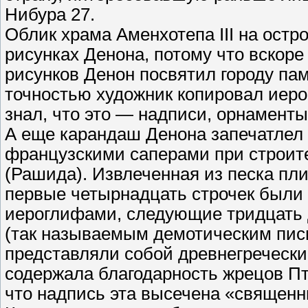
Нибура 27.
Облик храма Аменхотепа III на остр
рисунках Денона, потому что вскоре
рисунков Денон посвятил городу па
точностью художник копировал иерог
знал, что это — надписи, орнамент
А еще карандаш Денона запечатлел
французскими саперами при строит
(Рашида). Извлеченная из песка пл
первые четырнадцать строчек были
иероглифами, следующие тридцать 
(так называемым демотическим пись
представляли собой древнегречески
содержала благодарность жрецов Пт
что надпись эта высечена «священ