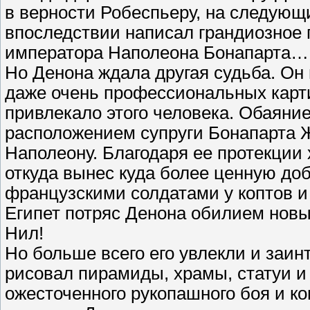
в верности Робеспьеру, на следующи
впоследствии написал грандиозное
императора Наполеона Бонапарта…
Но Денона ждала другая судьба. Он
даже очень профессиональных карти
привлекало этого человека. Обаяни
расположением супруги Бонапарта Ж
Наполеону. Благодаря ее протекции 
откуда вынес куда более ценную доб
французскими солдатами у коптов и
Египет потряс Денона обилием новы
Нил!
Но больше всего его увлекли и заин
рисовал пирамиды, храмы, статуи и
ожесточенного рукопашного боя и ко