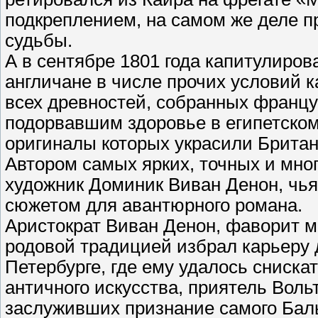
подкреплением, на самом же деле п
судьбы.
А в сентябре 1801 года капитулиров
англичане в числе прочих условий 
всех древностей, собранных француз
подорвавшим здоровье в египетском
оригиналы которых украсили Брита
Автором самых ярких, точных и мно
художник Доминик Виван Денон, чья
сюжетом для авантюрного романа.
Аристократ Виван Денон, фаворит м
родовой традицией избрал карьеру 
Петербурге, где ему удалось сниска
античного искусства, приятель Вольт
заслуживших признание самого Баль