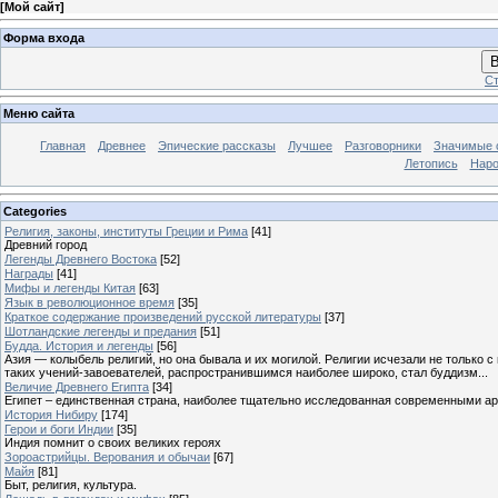
[
Мой сайт
]
Форма входа
В
Ст
Меню сайта
Главная
Древнее
Эпические рассказы
Лучшее
Разговорники
Значимые с
Летопись
Наро
Categories
Религия, законы, институты Греции и Рима
[41]
Древний город
Легенды Древнего Востока
[52]
Награды
[41]
Мифы и легенды Китая
[63]
Язык в революционное время
[35]
Краткое содержание произведений русской литературы
[37]
Шотландские легенды и предания
[51]
Будда. История и легенды
[56]
Азия — колыбель религий, но она бывала и их могилой. Религии исчезали не только 
таких учений-завоевателей, распространившимся наиболее широко, стал буддизм...
Величие Древнего Египта
[34]
Египет – единственная страна, наиболее тщательно исследованная современными а
История Нибиру
[174]
Герои и боги Индии
[35]
Индия помнит о своих великих героях
Зороастрийцы. Верования и обычаи
[67]
Майя
[81]
Быт, религия, культура.