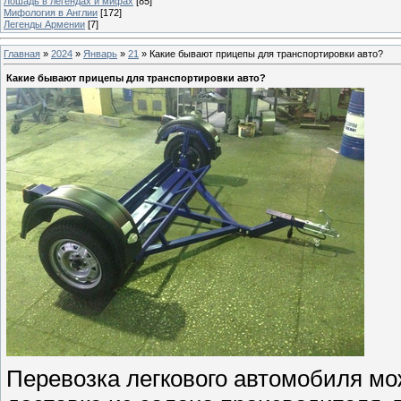
Лошадь в легендах и мифах
[85]
Мифология в Англии
[172]
Легенды Армении
[7]
Главная
»
2024
»
Январь
»
21
» Какие бывают прицепы для транспортировки авто?
Какие бывают прицепы для транспортировки авто?
Перевозка легкового автомобиля мож