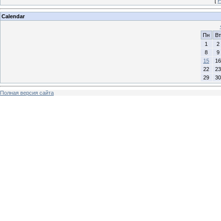
[
Р
Calendar
Пн
Вт
1
2
8
9
15
16
22
23
29
30
Полная версия сайта