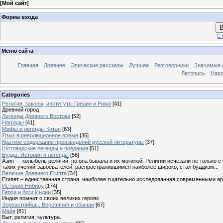
[
Мой сайт
]
Форма входа
В
Ст
Меню сайта
Главная
Древнее
Эпические рассказы
Лучшее
Разговорники
Значимые с
Летопись
Наро
Categories
Религия, законы, институты Греции и Рима
[41]
Древний город
Легенды Древнего Востока
[52]
Награды
[41]
Мифы и легенды Китая
[63]
Язык в революционное время
[35]
Краткое содержание произведений русской литературы
[37]
Шотландские легенды и предания
[51]
Будда. История и легенды
[56]
Азия — колыбель религий, но она бывала и их могилой. Религии исчезали не только 
таких учений-завоевателей, распространившимся наиболее широко, стал буддизм...
Величие Древнего Египта
[34]
Египет – единственная страна, наиболее тщательно исследованная современными а
История Нибиру
[174]
Герои и боги Индии
[35]
Индия помнит о своих великих героях
Зороастрийцы. Верования и обычаи
[67]
Майя
[81]
Быт, религия, культура.