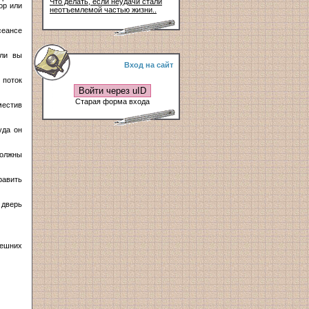
Что делать, если неудачи стали
ор или
неотъемлемой частью жизни..
сеансе
сли вы
Вход на сайт
 поток
Войти через uID
Старая форма входа
местив
уда он
должны
равить
 дверь
нешних