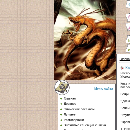
Главна
Ка
Распр
Уиджа.
Кстат
воспол
Меню сайта
Вещи,
Главная
* доск
Древнее
* свеч
Эпические рассказы
Лучшее
* груп
Разговорники
* креп
Значимые сенсации 20 века
1. Ни