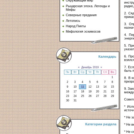
Окружающий мир
инстр
радио,
Рыцарская эпоха. Легенды и
Мифы
2. Ся
Северные предания
прика
Летопись
3. Оп
Народ Пикты
назнач
Мифология эскимосов
4. Пе
энерги
5. Пр
указат
6. Пр
Календарь
взялся
7. Ес
«
Декабрь 2019
»
быть 
Пн
Вт
Ср
Чт
Пт
Сб
Вс
1
8. В 
призра
2
3
4
5
6
7
8
9
10
11
12
13
14
15
9. За
16
17
18
19
20
21
22
между
23
24
25
26
27
28
29
Совет
30
31
* Исп
источ
* Не з
Категории раздела
* Не в
* Не 