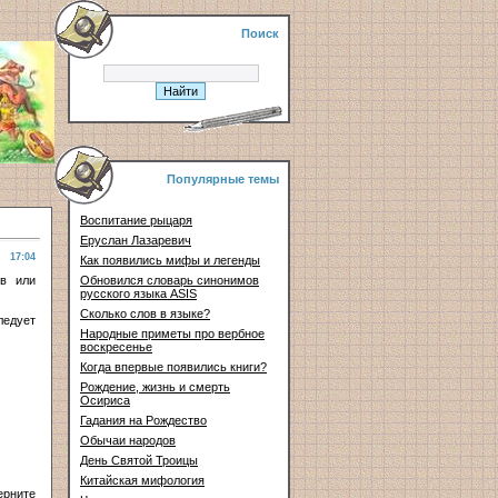
Поиск
Популярные темы
Воспитание рыцаря
Еруслан Лазаревич
17:04
Как появились мифы и легенды
ов или
Обновился словарь синонимов
русского языка ASIS
Сколько слов в языке?
ледует
Народные приметы про вербное
воскресенье
Когда впервые появились книги?
Рождение, жизнь и смерть
Осириса
Гадания на Рождество
Обычаи народов
День Святой Троицы
Китайская мифология
ерните