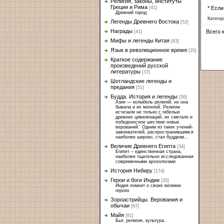
Религия, законы, институты
Греции и Рима
* Если
[41]
Древний город
Категор
Легенды Древнего Востока
[52]
Награды
Всего 
[41]
Мифы и легенды Китая
[63]
Язык в революционное время
[35]
Краткое содержание
произведений русской
литературы
[37]
Шотландские легенды и
предания
[51]
Будда. История и легенды
[56]
Азия — колыбель религий, но она
бывала и их могилой. Религии
исчезали не только с гибелью
древних цивилизаций, их сметало и
победоносное шествие новых
верований.' Одним из таких учений-
завоевателей, распространившимся
наиболее широко, стал буддизм...
Величие Древнего Египта
[34]
Египет – единственная страна,
наиболее тщательно исследованная
современными археологами
История Нибиру
[174]
Герои и боги Индии
[35]
Индия помнит о своих великих
героях
Зороастрийцы. Верования и
обычаи
[67]
Майя
[81]
Быт, религия, культура.