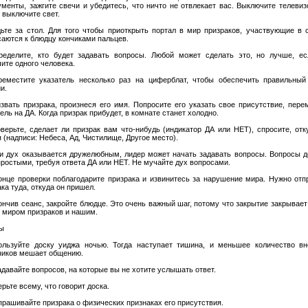
ументы, зажгите свечи и убедитесь, что ничто не отвлекает вас. Выключите телевиз
 выключите свет.
дьте за стол. Для того чтобы приоткрыть портал в мир призраков, участвующие в 
саются к блюдцу кончиками пальцев.
ределите, кто будет задавать вопросы. Любой может сделать это, но лучше, е
ите одного человека.
реместите указатель несколько раз на циферблат, чтобы обеспечить правильный
и.
извать призрака, произнеся его имя. Попросите его указать свое присутствие, пере
ель на ДА. Когда призрак прибудет, в комнате станет холодно.
оверьте, сделает ли призрак вам что-нибудь (индикатор ДА или НЕТ), спросите, отк
 (надписи: Небеса, Ад, Чистилище, Другое место).
ли дух оказывается дружелюбным, лидер может начать задавать вопросы. Вопросы 
простыми, требуя ответа ДА или НЕТ. Не мучайте дух вопросами.
конце проверки поблагодарите призрака и извинитесь за нарушение мира. Нужно отп
ка туда, откуда он пришел.
кончив сеанс, закройте блюдце. Это очень важный шаг, потому что закрытие закрывает
 миром призраков и нашим.
ы
ользуйте доску уиджа ночью. Тогда наступает тишина, и меньшее количество в
ников мешает общению.
адавайте вопросов, на которые вы не хотите услышать ответ.
ерьте всему, что говорит доска.
спрашивайте призрака о физических признаках его присутствия.