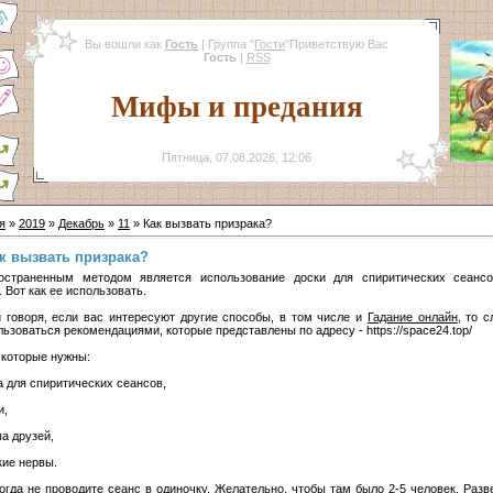
Вы вошли как
Гость
|
Группа
"
Гости
"
Приветствую Вас
Гость
|
RSS
Мифы и предания
Пятница, 07.08.2026, 12:06
я
»
2019
»
Декабрь
»
11
» Как вызвать призрака?
к вызвать призрака?
остраненным методом является использование доски для спиритических сеанс
 Вот как ее использовать.
и говоря, если вас интересуют другие способы, в том числе и
Гадание онлайн
, то с
ьзоваться рекомендациями, которые представлены по адресу - https://space24.top/
 которые нужны:
а для спиритических сеансов,
и,
па друзей,
кие нервы.
когда не проводите сеанс в одиночку. Желательно, чтобы там было 2-5 человек. Разв