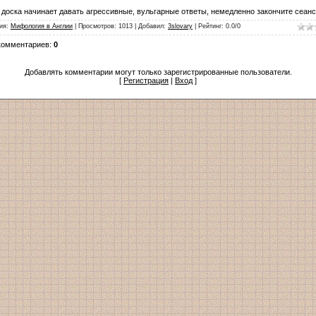
 доска начинает давать агрессивные, вульгарные ответы, немедленно закончите сеанс
ия
:
Мифология в Англии
|
Просмотров
:
1013
|
Добавил
:
3slovary
|
Рейтинг
:
0.0
/
0
комментариев
:
0
Добавлять комментарии могут только зарегистрированные пользователи.
[
Регистрация
|
Вход
]