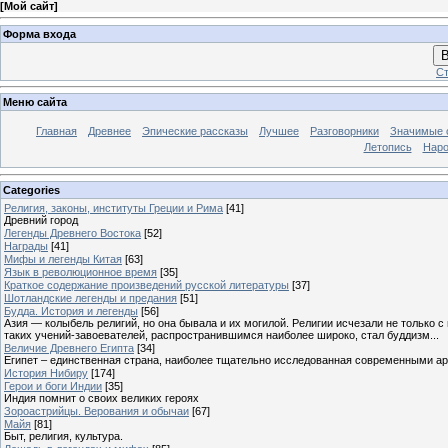
[
Мой сайт
]
Форма входа
В
Ст
Меню сайта
Главная
Древнее
Эпические рассказы
Лучшее
Разговорники
Значимые с
Летопись
Наро
Categories
Религия, законы, институты Греции и Рима
[41]
Древний город
Легенды Древнего Востока
[52]
Награды
[41]
Мифы и легенды Китая
[63]
Язык в революционное время
[35]
Краткое содержание произведений русской литературы
[37]
Шотландские легенды и предания
[51]
Будда. История и легенды
[56]
Азия — колыбель религий, но она бывала и их могилой. Религии исчезали не только 
таких учений-завоевателей, распространившимся наиболее широко, стал буддизм...
Величие Древнего Египта
[34]
Египет – единственная страна, наиболее тщательно исследованная современными а
История Нибиру
[174]
Герои и боги Индии
[35]
Индия помнит о своих великих героях
Зороастрийцы. Верования и обычаи
[67]
Майя
[81]
Быт, религия, культура.