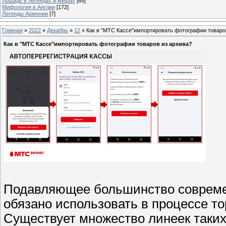
Лошадь в легендах и мифах
[85]
Мифология в Англии
[172]
Легенды Армении
[7]
Главная
»
2022
»
Декабрь
»
12
» Как в "МТС Кассе"импортировать фотографии товаро
Как в "МТС Кассе"импортировать фотографии товаров из архива?
Подавляющее большинство совреме
обязано использовать в процессе т
Существует множество линеек таких