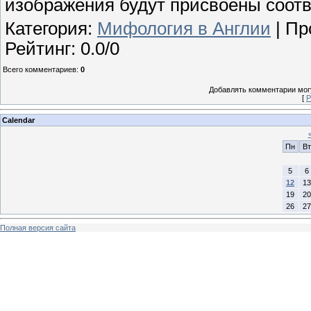
изображения будут присвоены соот
Категория
:
Мифология в Англии
|
Пр
Рейтинг
:
0.0
/
0
Всего комментариев
:
0
Добавлять комментарии могу
[
Р
Calendar
Пн
Вт
5
6
12
13
19
20
26
27
Полная версия сайта