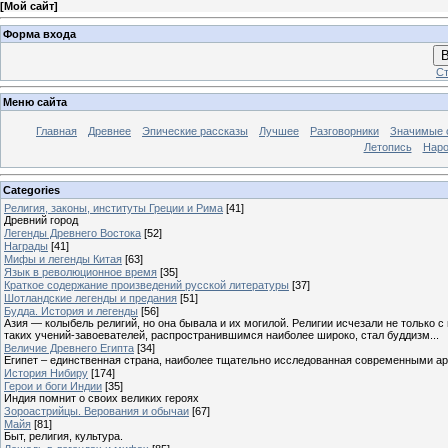
[
Мой сайт
]
Форма входа
В
Ст
Меню сайта
Главная
Древнее
Эпические рассказы
Лучшее
Разговорники
Значимые с
Летопись
Наро
Categories
Религия, законы, институты Греции и Рима
[41]
Древний город
Легенды Древнего Востока
[52]
Награды
[41]
Мифы и легенды Китая
[63]
Язык в революционное время
[35]
Краткое содержание произведений русской литературы
[37]
Шотландские легенды и предания
[51]
Будда. История и легенды
[56]
Азия — колыбель религий, но она бывала и их могилой. Религии исчезали не только 
таких учений-завоевателей, распространившимся наиболее широко, стал буддизм...
Величие Древнего Египта
[34]
Египет – единственная страна, наиболее тщательно исследованная современными а
История Нибиру
[174]
Герои и боги Индии
[35]
Индия помнит о своих великих героях
Зороастрийцы. Верования и обычаи
[67]
Майя
[81]
Быт, религия, культура.