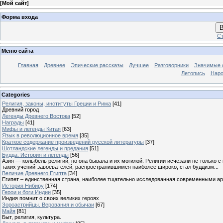
[
Мой сайт
]
Форма входа
В
Ст
Меню сайта
Главная
Древнее
Эпические рассказы
Лучшее
Разговорники
Значимые с
Летопись
Наро
Categories
Религия, законы, институты Греции и Рима
[41]
Древний город
Легенды Древнего Востока
[52]
Награды
[41]
Мифы и легенды Китая
[63]
Язык в революционное время
[35]
Краткое содержание произведений русской литературы
[37]
Шотландские легенды и предания
[51]
Будда. История и легенды
[56]
Азия — колыбель религий, но она бывала и их могилой. Религии исчезали не только 
таких учений-завоевателей, распространившимся наиболее широко, стал буддизм...
Величие Древнего Египта
[34]
Египет – единственная страна, наиболее тщательно исследованная современными а
История Нибиру
[174]
Герои и боги Индии
[35]
Индия помнит о своих великих героях
Зороастрийцы. Верования и обычаи
[67]
Майя
[81]
Быт, религия, культура.