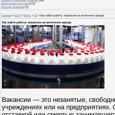
Лошадь в легендах и мифах
[85]
Мифология в Англии
[172]
Легенды Армении
[7]
Главная
»
2024
»
Июль
»
20
» Как найти работу: вакансии на молочном заводе
Как найти работу: вакансии на молочном заводе
Вакансии — это незанятые, свободн
учреждениях или на предприятиях. 
отставкой или смертью занимавшего