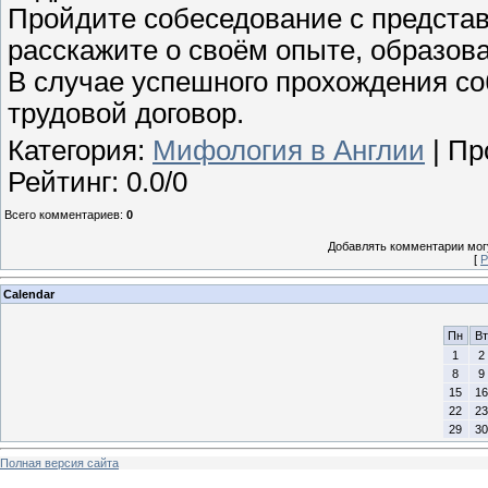
Пройдите собеседование с предста
расскажите о своём опыте, образов
В случае успешного прохождения со
трудовой договор.
Категория
:
Мифология в Англии
|
Пр
Рейтинг
:
0.0
/
0
Всего комментариев
:
0
Добавлять комментарии могу
[
Р
Calendar
Пн
Вт
1
2
8
9
15
16
22
23
29
30
Полная версия сайта