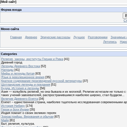
[
Мой сайт
]
Форма входа
В
Ст
Меню сайта
Главная
Древнее
Эпические рассказы
Лучшее
Разговорники
Значимые с
Летопись
Наро
Categories
Религия, законы, институты Греции и Рима
[41]
Древний город
Легенды Древнего Востока
[52]
Награды
[41]
Мифы и легенды Китая
[63]
Язык в революционное время
[35]
Краткое содержание произведений русской литературы
[37]
Шотландские легенды и предания
[51]
Будда. История и легенды
[56]
Азия — колыбель религий, но она бывала и их могилой. Религии исчезали не только 
таких учений-завоевателей, распространившимся наиболее широко, стал буддизм...
Величие Древнего Египта
[34]
Египет – единственная страна, наиболее тщательно исследованная современными а
История Нибиру
[174]
Герои и боги Индии
[35]
Индия помнит о своих великих героях
Зороастрийцы. Верования и обычаи
[67]
Майя
[81]
Быт, религия, культура.