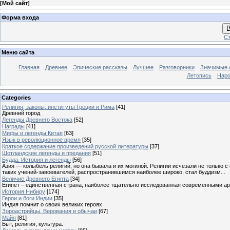
[
Мой сайт
]
Форма входа
В
Ст
Меню сайта
Главная
Древнее
Эпические рассказы
Лучшее
Разговорники
Значимые с
Летопись
Наро
Categories
Религия, законы, институты Греции и Рима
[41]
Древний город
Легенды Древнего Востока
[52]
Награды
[41]
Мифы и легенды Китая
[63]
Язык в революционное время
[35]
Краткое содержание произведений русской литературы
[37]
Шотландские легенды и предания
[51]
Будда. История и легенды
[56]
Азия — колыбель религий, но она бывала и их могилой. Религии исчезали не только 
таких учений-завоевателей, распространившимся наиболее широко, стал буддизм...
Величие Древнего Египта
[34]
Египет – единственная страна, наиболее тщательно исследованная современными а
История Нибиру
[174]
Герои и боги Индии
[35]
Индия помнит о своих великих героях
Зороастрийцы. Верования и обычаи
[67]
Майя
[81]
Быт, религия, культура.