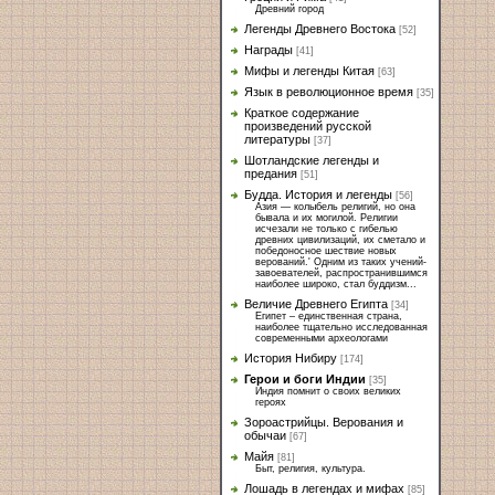
Древний город
Легенды Древнего Востока
[52]
Награды
[41]
Мифы и легенды Китая
[63]
Язык в революционное время
[35]
Краткое содержание
произведений русской
литературы
[37]
Шотландские легенды и
предания
[51]
Будда. История и легенды
[56]
Азия — колыбель религий, но она
бывала и их могилой. Религии
исчезали не только с гибелью
древних цивилизаций, их сметало и
победоносное шествие новых
верований.' Одним из таких учений-
завоевателей, распространившимся
наиболее широко, стал буддизм...
Величие Древнего Египта
[34]
Египет – единственная страна,
наиболее тщательно исследованная
современными археологами
История Нибиру
[174]
Герои и боги Индии
[35]
Индия помнит о своих великих
героях
Зороастрийцы. Верования и
обычаи
[67]
Майя
[81]
Быт, религия, культура.
Лошадь в легендах и мифах
[85]