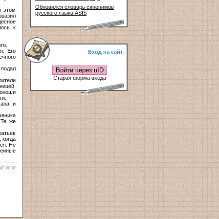
Обновился словарь синонимов
в этом
русского языка ASIS
оразил
десное
лось к
го.
я. Его
Вход на сайт
ечного
 подал
Войти через uID
Старая форма входа
рители
ницей,
 юноши
ти.
хана и
ченика
 Те же
ратьев
 когда
ся. Не
меиные