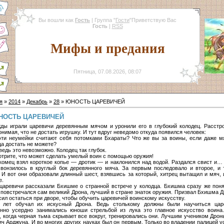
Вы вошли как
Гость
|
Группа
"
Гости
"
Приветствую Вас
Гость
|
RSS
Мифы и предания
Пятница, 07.08.2026, 08:07
я
»
2014
»
Декабрь
»
28
» ЮНОСТЬ ЦАРЕВИЧЕЙ
НОСТЬ ЦАРЕВИЧЕЙ
ды играли царевичи деревянным мячом и уронили его в глубокий колодец. Расстр
онимая, что не достать игрушку. И тут вдруг неведомо откуда появился человек:
ти неумейки считают себя потомками Бхараты? Что же вы за воины, если даже м
ца достать не можете?
едь это невозможно. Колодец так глубок.
трите, что может сделать умелый воин с помощью оружия!
комец взял короткое копье — дротик — и наклонился над водой. Раздался свист и… 
 вонзилось в круглый бок деревянного мяча. За первым последовало и второе, и 
. И вот они образовали длинный шест, взявшись за который, хитрец вытащил и мяч, 
е.
царевичи рассказали Бхишме о странной встрече у колодца. Бхишма сразу же поня
 повстречался сам великий Дрона, лучший в стране знаток оружия. Призвал Бхишма Д
сил остаться при дворе, чтобы обучить царевичей воинскому искусству.
 лет обучал их искусный Дрона. Ведь столькому должны были научиться цар
нно усердно занимались юноши стрельбой из лука это главное искусство воина
, когда черная тьма скрывает все вокруг, тренировались они. Лучшим учеником Дрон
ич Арджуна. И во многих других науках был он первым. Только во владении палицей у