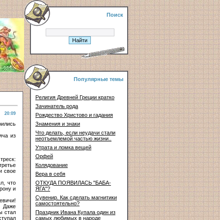
Поиск
Популярные темы
Религия Древней Греции кратко
Зачинатель рода
20:09
Рождество Христово и гадания
оились
Знамения и знаки
Что делать, если неудачи стали
яча из
неотъемлемой частью жизни..
Утрата и ломка вещей
Орфей
треск:
третье
Колядование
и свое
Вера в себя
л, что
ОТКУДА ПОЯВИЛАСЬ "БАБА-
рону и
ЯГА"?
Сувенир. Как сделать магнитики
евичи!
самостоятельно?
. Даже
ы стал
Праздник Ивана Купала один из
ступал
самых любимых в народе