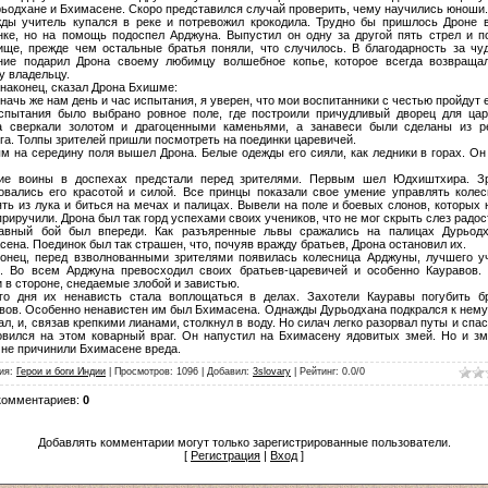
рьодхане и Бхимасене. Скоро представился случай проверить, чему научились юноши.
ды учитель купался в реке и потревожил крокодила. Трудно бы пришлось Дроне 
нке, но на помощь подоспел Арджуна. Выпустил он одну за другой пять стрел и п
ище, прежде чем остальные братья поняли, что случилось. В благодарность за чу
ние подарил Дрона своему любимцу волшебное копье, которое всегда возвраща
у владельцу.
 наконец, сказал Дрона Бхишме:
ачь же нам день и час испытания, я уверен, что мои воспитанники с честью пройдут е
спытания было выбрано ровное поле, где построили причудливый дворец для цар
а сверкали золотом и драгоценными каменьями, а занавеси были сделаны из р
га. Толпы зрителей пришли посмотреть на поединки царевичей.
м на середину поля вышел Дрона. Белые одежды его сияли, как ледники в горах. Он
ие воины в доспехах предстали перед зрителями. Первым шел Юдхиштхира. З
овались его красотой и силой. Все принцы показали свое умение управлять колес
ять из лука и биться на мечах и палицах. Вывели на поле и боевых слонов, которых
риручили. Дрона был так горд успехами своих учеников, что не мог скрыть слез радос
авный бой был впереди. Как разъяренные львы сражались на палицах Дурьод
ена. Поединок был так страшен, что, почуяв вражду братьев, Дрона остановил их.
конец, перед взволнованными зрителями появилась колесница Арджуны, лучшего у
. Во всем Арджуна превосходил своих братьев-царевичей и особенно Кауравов.
 в стороне, снедаемые злобой и завистью.
го дня их ненависть стала воплощаться в делах. Захотели Кауравы погубить б
вов. Особенно ненавистен им был Бхимасена. Однажды Дурьодхана подкрался к нему,
ал, и, связав крепкими лианами, столкнул в воду. Но силач легко разорвал путы и спас
овился на этом коварный враг. Он напустил на Бхимасену ядовитых змей. Но и з
 не причинили Бхимасене вреда.
ия
:
Герои и боги Индии
|
Просмотров
:
1096
|
Добавил
:
3slovary
|
Рейтинг
:
0.0
/
0
комментариев
:
0
Добавлять комментарии могут только зарегистрированные пользователи.
[
Регистрация
|
Вход
]