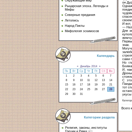
Окружающий мир
он Ду
Однаж
Рыцарская эпоха. Легенды и
поеди
Мифы
чудов
Северные предания
спасе
своем
Летопись
И вот,
Народ Пикты
— Назн
Для и
Мифология эскимосов
купол
жемчу
Первы
знак.
Могуч
залюб
стрел
Календарь
сами п
Но гл
Бхимас
«
Декабрь 2014
»
И, на
Пн
Вт
Ср
Чт
Пт
Сб
Вс
Дроны
1
2
3
4
5
6
7
стояли
С это
8
9
10
11
12
13
14
Панда
15
16
17
18
19
20
21
тот сп
22
23
24
25
26
27
28
остан
укусы
29
30
31
Категор
Всего 
Категории раздела
Религия, законы, институты
Греции и Рима
[41]