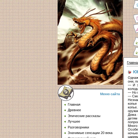
Главна
Ю
Однаж
они, п
— И э
колод
— Но в
Меню сайта
— Смо
Незна
копье
Главная
копье
Древнее
оружи
Дома 
Эпические рассказы
детям
Лучшее
попро
Много
Разговорники
Особе
Значимые сенсации 20 века
ночью
царев