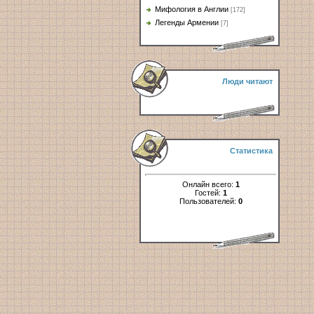
Мифология в Англии
[172]
Легенды Армении
[7]
Люди читают
Статистика
Онлайн всего:
1
Гостей:
1
Пользователей:
0