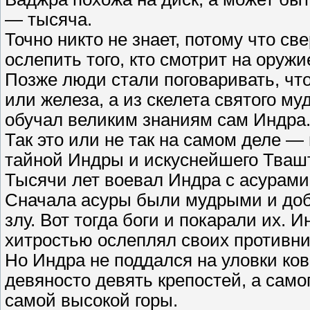
— тысяча.
Точно никто не знает, потому что св
ослепить того, кто смотрит на оруж
Позже люди стали поговаривать, что
или железа, а из скелета святого м
обучал великим знаниям сам Индра
Так это или не так на самом деле —
тайной Индры и искуснейшего Тваш
Тысячи лет воевал Индра с асурам
Сначала асуры были мудрыми и доб
злу. Вот тогда боги и покарали их.
хитростью ослеплял своих противни
Но Индра не поддался на уловки ков
девяносто девять крепостей, а само
самой высокой горы.