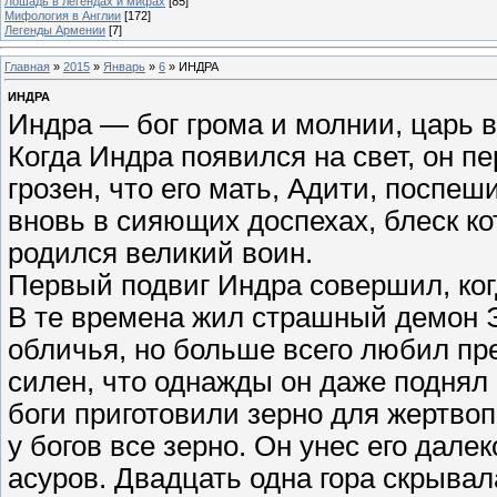
Лошадь в легендах и мифах
[85]
Мифология в Англии
[172]
Легенды Армении
[7]
Главная
»
2015
»
Январь
»
6
» ИНДРА
ИНДРА
Индра — бог грома и молнии, царь 
Когда Индра появился на свет, он п
грозен, что его мать, Адити, поспе
вновь в сияющих доспехах, блеск ко
родился великий воин.
Первый подвиг Индра совершил, ко
В те времена жил страшный демон 
обличья, но больше всего любил пре
силен, что однажды он даже поднял
боги приготовили зерно для жертво
у богов все зерно. Он унес его дале
асуров. Двадцать одна гора скрыва