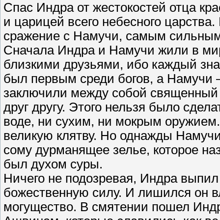
Спас Индра от жестокостей отца кр
и царицей всего небесного царства
сражение с Намучи, самым сильным 
Сначала Индра и Намучи жили в ми
близкими друзьями, ибо каждый зна
был первым среди богов, а Намучи 
заключили между собой священный с
друг другу. Этого нельзя было сдела
воде, ни сухим, ни мокрым оружием.
великую клятву. Но однажды Намуч
сому дурманящее зелье, которое наз
был духом суры.
Ничего не подозревая, Индра выпил 
божественную силу. И лишился он в
могущество. В смятении пошел Индр