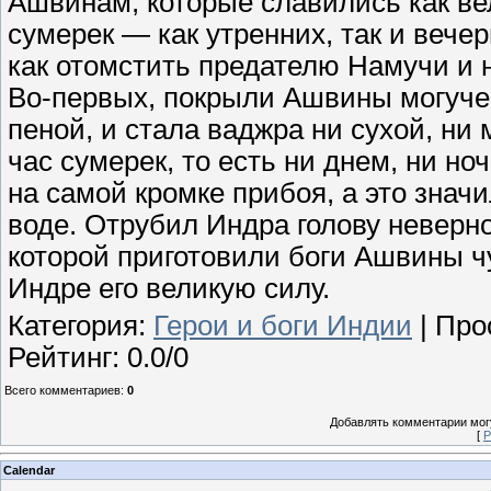
Ашвинам, которые славились как ве
сумерек — как утренних, так и вече
как отомстить предателю Намучи и 
Во-первых, покрыли Ашвины могуч
пеной, и стала ваджра ни сухой, ни
час сумерек, то есть ни днем, ни но
на самой кромке прибоя, а это значи
воде. Отрубил Индра голову неверно
которой приготовили боги Ашвины ч
Индре его великую силу.
Категория
:
Герои и боги Индии
|
Про
Рейтинг
:
0.0
/
0
Всего комментариев
:
0
Добавлять комментарии могу
[
Р
Calendar