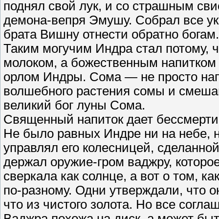
поднял свой лук, и со страшным сви
демона-вепря Эмушу. Собрал все ук
брата Вишну отнести обратно богам.
Таким могучим Индра стал потому, 
молоком, а божественным напитком 
орлом Индры. Сома — не просто нап
волшебного растения сомы и смешан
великий бог луны Сома.
Священный напиток дает бессмертие
Не было равных Индре ни на небе, 
управлял его колесницей, сделанно
держал оружие-гром ваджру, которо
сверкала как солнце, а вот о том, к
по-разному. Одни утверждали, что о
что из чистого золота. Но все согла
Ваджра похожа на диск, а может быть