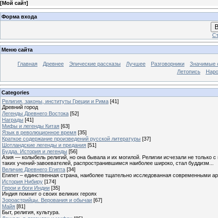
[
Мой сайт
]
Форма входа
В
Ст
Меню сайта
Главная
Древнее
Эпические рассказы
Лучшее
Разговорники
Значимые с
Летопись
Наро
Categories
Религия, законы, институты Греции и Рима
[41]
Древний город
Легенды Древнего Востока
[52]
Награды
[41]
Мифы и легенды Китая
[63]
Язык в революционное время
[35]
Краткое содержание произведений русской литературы
[37]
Шотландские легенды и предания
[51]
Будда. История и легенды
[56]
Азия — колыбель религий, но она бывала и их могилой. Религии исчезали не только 
таких учений-завоевателей, распространившимся наиболее широко, стал буддизм...
Величие Древнего Египта
[34]
Египет – единственная страна, наиболее тщательно исследованная современными а
История Нибиру
[174]
Герои и боги Индии
[35]
Индия помнит о своих великих героях
Зороастрийцы. Верования и обычаи
[67]
Майя
[81]
Быт, религия, культура.