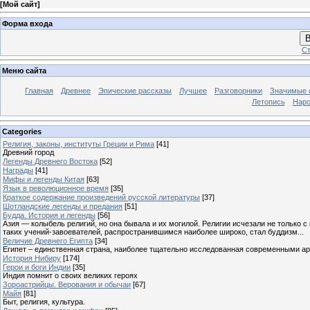
[
Мой сайт
]
Форма входа
В
Ст
Меню сайта
Главная
Древнее
Эпические рассказы
Лучшее
Разговорники
Значимые с
Летопись
Наро
Categories
Религия, законы, институты Греции и Рима
[41]
Древний город
Легенды Древнего Востока
[52]
Награды
[41]
Мифы и легенды Китая
[63]
Язык в революционное время
[35]
Краткое содержание произведений русской литературы
[37]
Шотландские легенды и предания
[51]
Будда. История и легенды
[56]
Азия — колыбель религий, но она бывала и их могилой. Религии исчезали не только 
таких учений-завоевателей, распространившимся наиболее широко, стал буддизм...
Величие Древнего Египта
[34]
Египет – единственная страна, наиболее тщательно исследованная современными а
История Нибиру
[174]
Герои и боги Индии
[35]
Индия помнит о своих великих героях
Зороастрийцы. Верования и обычаи
[67]
Майя
[81]
Быт, религия, культура.