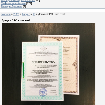
Лошадь в легендах и мифах
[85]
Мифология в Англии
[172]
Легенды Армении
[7]
Главная
»
2022
»
Август
»
15
» Допуск СРО - что это?
Допуск СРО - что это?