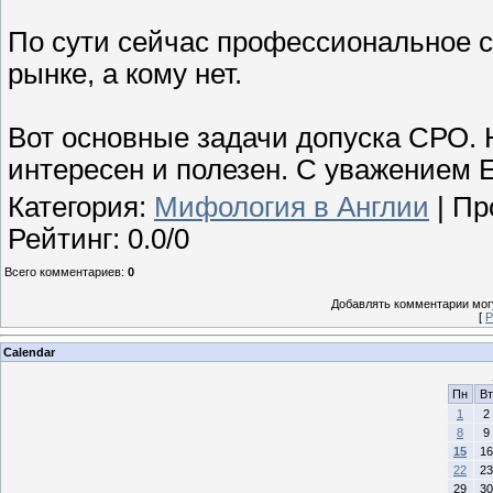
По сути сейчас профессиональное с
рынке, а кому нет.
Вот основные задачи допуска СРО. 
интересен и полезен. С уважением 
Категория
:
Мифология в Англии
|
Пр
Рейтинг
:
0.0
/
0
Всего комментариев
:
0
Добавлять комментарии могу
[
Р
Calendar
Пн
Вт
1
2
8
9
15
16
22
23
29
30