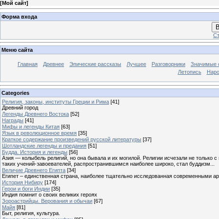
[
Мой сайт
]
Форма входа
В
Ст
Меню сайта
Главная
Древнее
Эпические рассказы
Лучшее
Разговорники
Значимые с
Летопись
Наро
Categories
Религия, законы, институты Греции и Рима
[41]
Древний город
Легенды Древнего Востока
[52]
Награды
[41]
Мифы и легенды Китая
[63]
Язык в революционное время
[35]
Краткое содержание произведений русской литературы
[37]
Шотландские легенды и предания
[51]
Будда. История и легенды
[56]
Азия — колыбель религий, но она бывала и их могилой. Религии исчезали не только 
таких учений-завоевателей, распространившимся наиболее широко, стал буддизм...
Величие Древнего Египта
[34]
Египет – единственная страна, наиболее тщательно исследованная современными а
История Нибиру
[174]
Герои и боги Индии
[35]
Индия помнит о своих великих героях
Зороастрийцы. Верования и обычаи
[67]
Майя
[81]
Быт, религия, культура.