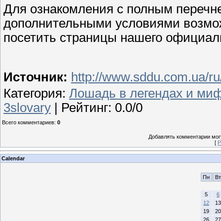
Для ознакомления с полным перечн
дополнительными условиями возмож
посетить страницы нашего официал
Источник:
http://www.sddu.com.ua/r
Категория
:
Лошадь в легендах и ми
3slovary
|
Рейтинг
:
0.0
/
0
Всего комментариев
:
0
Добавлять комментарии могу
[
Р
Calendar
Пн
Вт
5
6
12
13
19
20
26
27