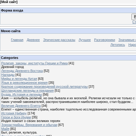
[
Мой сайт
]
Форма входа
В
Ст
Меню сайта
Главная
Древнее
Эпические рассказы
Лучшее
Разговорники
Значимые с
Летопись
Наро
Categories
Религия, законы, институты Греции и Рима
[41]
Древний город
Легенды Древнего Востока
[52]
Награды
[41]
Мифы и легенды Китая
[63]
Язык в революционное время
[35]
Краткое содержание произведений русской литературы
[37]
Шотландские легенды и предания
[51]
Будда. История и легенды
[56]
Азия — колыбель религий, но она бывала и их могилой. Религии исчезали не только 
таких учений-завоевателей, распространившимся наиболее широко, стал буддизм...
Величие Древнего Египта
[34]
Египет – единственная страна, наиболее тщательно исследованная современными а
История Нибиру
[174]
Герои и боги Индии
[35]
Индия помнит о своих великих героях
Зороастрийцы. Верования и обычаи
[67]
Майя
[81]
Быт, религия, культура.