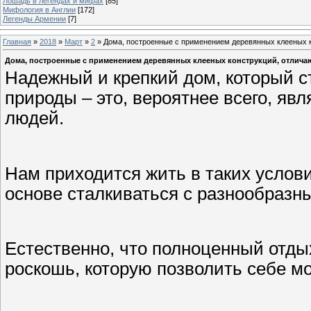
Лошадь в легендах и мифах
[85]
Мифология в Англии
[172]
Легенды Армении
[7]
Главная
»
2018
»
Март
»
2
» Дома, построенные с применением деревянных клееных 
Дома, построенные с применением деревянных клееных конструкций, отлич
Надежный и крепкий дом, который с
природы – это, вероятнее всего, я
людей.
Нам приходится жить в таких услов
основе сталкиваться с разнообразн
Естественно, что полноценный отды
роскошь, которую позволить себе м