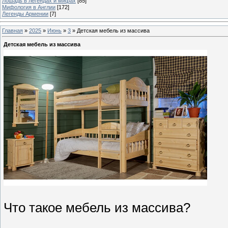
Лошадь в легендах и мифах
[85]
Мифология в Англии
[172]
Легенды Армении
[7]
Главная
»
2025
»
Июнь
»
3
» Детская мебель из массива
Детская мебель из массива
Что такое мебель из массива?