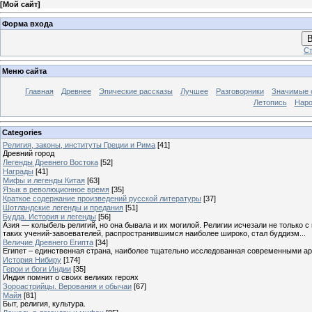
[
Мой сайт
]
Форма входа
В
Ст
Меню сайта
Главная
Древнее
Эпические рассказы
Лучшее
Разговорники
Значимые с
Летопись
Наро
Categories
Религия, законы, институты Греции и Рима
[41]
Древний город
Легенды Древнего Востока
[52]
Награды
[41]
Мифы и легенды Китая
[63]
Язык в революционное время
[35]
Краткое содержание произведений русской литературы
[37]
Шотландские легенды и предания
[51]
Будда. История и легенды
[56]
Азия — колыбель религий, но она бывала и их могилой. Религии исчезали не только 
таких учений-завоевателей, распространившимся наиболее широко, стал буддизм...
Величие Древнего Египта
[34]
Египет – единственная страна, наиболее тщательно исследованная современными а
История Нибиру
[174]
Герои и боги Индии
[35]
Индия помнит о своих великих героях
Зороастрийцы. Верования и обычаи
[67]
Майя
[81]
Быт, религия, культура.