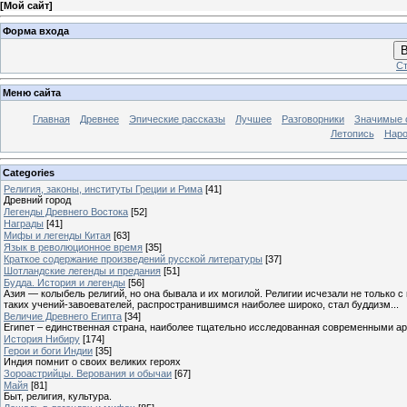
[
Мой сайт
]
Форма входа
В
Ст
Меню сайта
Главная
Древнее
Эпические рассказы
Лучшее
Разговорники
Значимые с
Летопись
Наро
Categories
Религия, законы, институты Греции и Рима
[41]
Древний город
Легенды Древнего Востока
[52]
Награды
[41]
Мифы и легенды Китая
[63]
Язык в революционное время
[35]
Краткое содержание произведений русской литературы
[37]
Шотландские легенды и предания
[51]
Будда. История и легенды
[56]
Азия — колыбель религий, но она бывала и их могилой. Религии исчезали не только 
таких учений-завоевателей, распространившимся наиболее широко, стал буддизм...
Величие Древнего Египта
[34]
Египет – единственная страна, наиболее тщательно исследованная современными а
История Нибиру
[174]
Герои и боги Индии
[35]
Индия помнит о своих великих героях
Зороастрийцы. Верования и обычаи
[67]
Майя
[81]
Быт, религия, культура.