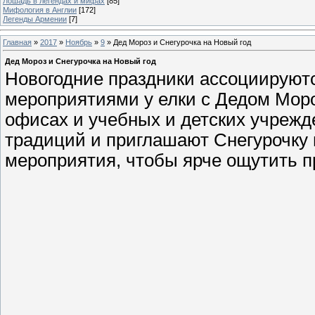
Лошадь в легендах и мифах
[85]
Мифология в Англии
[172]
Легенды Армении
[7]
Главная
»
2017
»
Ноябрь
»
9
» Дед Мороз и Снегурочка на Новый год
Дед Мороз и Снегурочка на Новый год
Новогодние праздники ассоциируютс
мероприятиями у елки с Дедом Моро
офисах и учебных и детских учрежд
традиций и приглашают Снегурочку 
мероприятия, чтобы ярче ощутить п