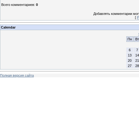
Всего комментариев
:
0
Добавлять комментарии могу
[
Р
Calendar
Пн
Вт
6
7
13
14
20
21
27
28
Полная версия сайта