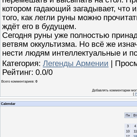
котором гадающий загадывает, что и
того, как легли руны можно прочитать
ждёт его в будущем.
Сегодня руны уже полностью принад
ветвям оккультизма. Но всё же изн
нести людям интеллектуальные и пс
Категория
:
Легенды Армении
|
Прос
Рейтинг
:
0.0
/
0
Всего комментариев
:
0
Добавлять комментарии могу
[
Р
Calendar
Пн
Вт
3
4
10
11
17
18