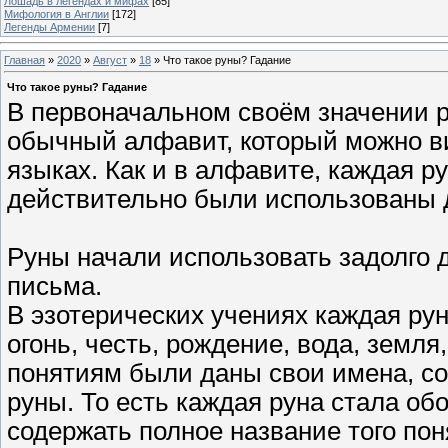
Лошадь в легендах и мифах
[85]
Мифология в Англии
[172]
Легенды Армении
[7]
Главная
»
2020
»
Август
»
18
» Что такое руны? Гадание
Что такое руны? Гадание
В первоначальном своём значении ру
обычный алфавит, который можно ви
языках. Как и в алфавите, каждая р
действительно были использованы 
Руны начали использовать задолго 
письма.
В эзотерических учениях каждая рун
огонь, честь, рождение, вода, земля
понятиям были даны свои имена, со
руны. То есть каждая руна стала обо
содержать полное название того пон