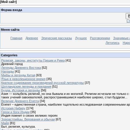
[
Мой сайт
]
Форма входа
В
Ст
Меню сайта
Главная
Древнее
Эпические рассказы
Лучшее
Разговорники
Значимые с
Летопись
Наро
Categories
Религия, законы, институты Греции и Рима
[41]
Древний город
Легенды Древнего Востока
[52]
Награды
[41]
Мифы и легенды Китая
[63]
Язык в революционное время
[35]
Краткое содержание произведений русской литературы
[37]
Шотландские легенды и предания
[51]
Будда. История и легенды
[56]
Азия — колыбель религий, но она бывала и их могилой. Религии исчезали не только 
таких учений-завоевателей, распространившимся наиболее широко, стал буддизм...
Величие Древнего Египта
[34]
Египет – единственная страна, наиболее тщательно исследованная современными а
История Нибиру
[174]
Герои и боги Индии
[35]
Индия помнит о своих великих героях
Зороастрийцы. Верования и обычаи
[67]
Майя
[81]
Быт, религия, культура.