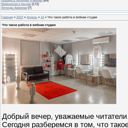
Лошадь в легендах и мифах
[85]
Мифология в Англии
[172]
Легенды Армении
[7]
Главная
»
2022
»
Апрель
»
16
» Что такое работа в вебкам студии
Что такое работа в вебкам студии
Добрый вечер, уважаемые читатели.
Сегодня разберемся в том, что тако