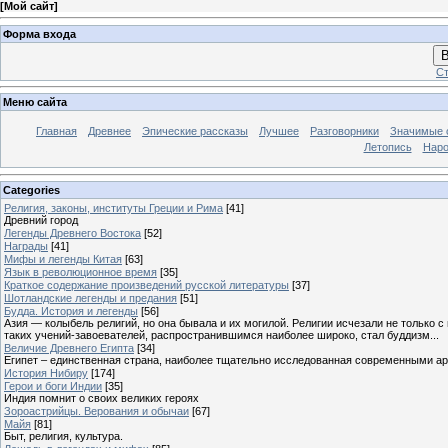
[
Мой сайт
]
Форма входа
В
Ст
Меню сайта
Главная
Древнее
Эпические рассказы
Лучшее
Разговорники
Значимые с
Летопись
Наро
Categories
Религия, законы, институты Греции и Рима
[41]
Древний город
Легенды Древнего Востока
[52]
Награды
[41]
Мифы и легенды Китая
[63]
Язык в революционное время
[35]
Краткое содержание произведений русской литературы
[37]
Шотландские легенды и предания
[51]
Будда. История и легенды
[56]
Азия — колыбель религий, но она бывала и их могилой. Религии исчезали не только 
таких учений-завоевателей, распространившимся наиболее широко, стал буддизм...
Величие Древнего Египта
[34]
Египет – единственная страна, наиболее тщательно исследованная современными а
История Нибиру
[174]
Герои и боги Индии
[35]
Индия помнит о своих великих героях
Зороастрийцы. Верования и обычаи
[67]
Майя
[81]
Быт, религия, культура.