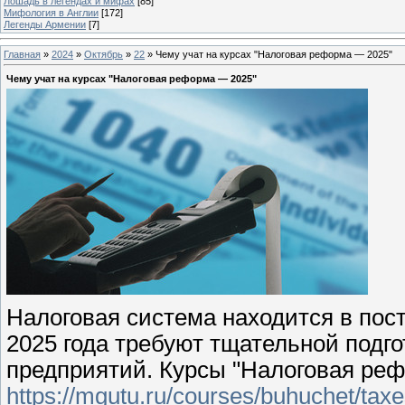
Лошадь в легендах и мифах
[85]
Мифология в Англии
[172]
Легенды Армении
[7]
Главная
»
2024
»
Октябрь
»
22
» Чему учат на курсах "Налоговая реформа — 2025"
Чему учат на курсах "Налоговая реформа — 2025"
Налоговая система находится в пос
2025 года требуют тщательной подго
предприятий. Курсы "Налоговая ре
https://mgutu.ru/courses/buhuchet/tax