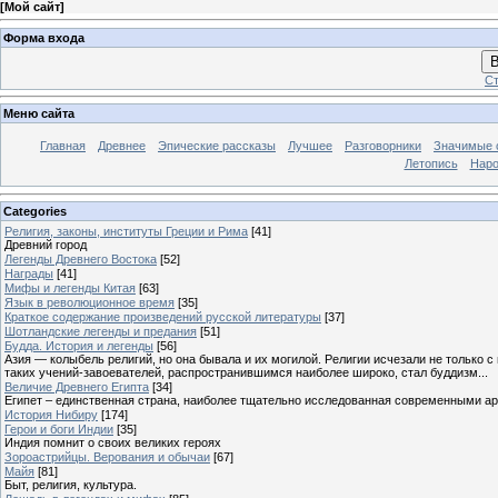
[
Мой сайт
]
Форма входа
В
Ст
Меню сайта
Главная
Древнее
Эпические рассказы
Лучшее
Разговорники
Значимые с
Летопись
Наро
Categories
Религия, законы, институты Греции и Рима
[41]
Древний город
Легенды Древнего Востока
[52]
Награды
[41]
Мифы и легенды Китая
[63]
Язык в революционное время
[35]
Краткое содержание произведений русской литературы
[37]
Шотландские легенды и предания
[51]
Будда. История и легенды
[56]
Азия — колыбель религий, но она бывала и их могилой. Религии исчезали не только 
таких учений-завоевателей, распространившимся наиболее широко, стал буддизм...
Величие Древнего Египта
[34]
Египет – единственная страна, наиболее тщательно исследованная современными а
История Нибиру
[174]
Герои и боги Индии
[35]
Индия помнит о своих великих героях
Зороастрийцы. Верования и обычаи
[67]
Майя
[81]
Быт, религия, культура.