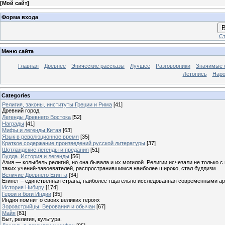
[
Мой сайт
]
Форма входа
В
Ст
Меню сайта
Главная
Древнее
Эпические рассказы
Лучшее
Разговорники
Значимые с
Летопись
Наро
Categories
Религия, законы, институты Греции и Рима
[41]
Древний город
Легенды Древнего Востока
[52]
Награды
[41]
Мифы и легенды Китая
[63]
Язык в революционное время
[35]
Краткое содержание произведений русской литературы
[37]
Шотландские легенды и предания
[51]
Будда. История и легенды
[56]
Азия — колыбель религий, но она бывала и их могилой. Религии исчезали не только 
таких учений-завоевателей, распространившимся наиболее широко, стал буддизм...
Величие Древнего Египта
[34]
Египет – единственная страна, наиболее тщательно исследованная современными а
История Нибиру
[174]
Герои и боги Индии
[35]
Индия помнит о своих великих героях
Зороастрийцы. Верования и обычаи
[67]
Майя
[81]
Быт, религия, культура.