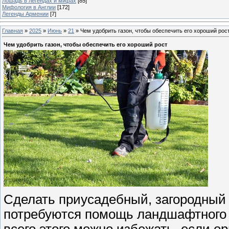
Лошадь в легендах и мифах
[85]
Мифология в Англии
[172]
Легенды Армении
[7]
Главная
»
2025
»
Июнь
»
21
» Чем удобрить газон, чтобы обеспечить его хороший рос
Чем удобрить газон, чтобы обеспечить его хороший рост
Сделать приусадебный, загородный
потребуются помощь ландшафтного 
всего этого можно избежать, если о