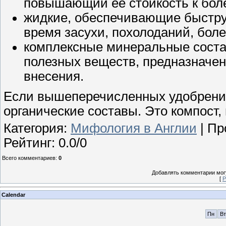
повышающий ее стойкость к бол
жидкие, обеспечивающие быструю
время засухи, похолоданий, боле
комплексные минеральные сост
полезных веществ, предназначен
внесения.
Если вышеперечисленных удобрений 
органические составы. Это компост,
Категория
:
Мифология в Англии
|
Пр
Рейтинг
:
0.0
/
0
Всего комментариев
:
0
Добавлять комментарии могу
[
Р
Calendar
Пн
Вт