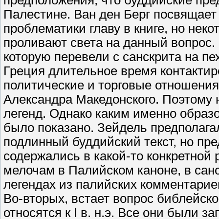
предположения, что буддийские преда
Палестине. Ван ден Берг посвящае
проблематики главу в книге, но нек
проливают света на данный вопрос.
которую перевели с санскрита на пех
Греция длительное время контактир
политические и торговые отношени
Александра Македонского. Поэтому 
легенд. Однако каким именно образо
было показано. Зейдель предполага
подлинный буддийский текст, но пре
содержались в какой-то конкретной 
мелочам в Палийском каноне, в санс
легендах из палийских комментарие
Во-вторых, встает вопрос библейско
относятся к I в. н.э. Все они были з