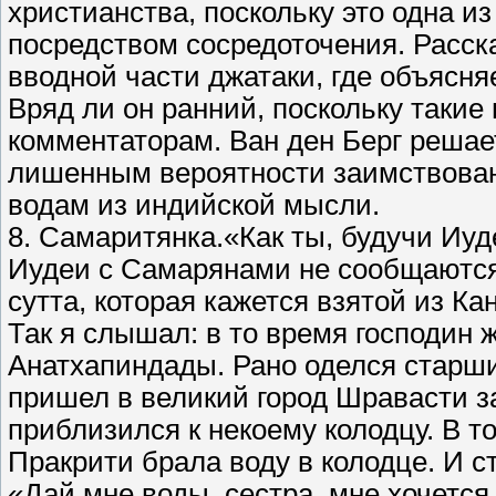
христианства, поскольку это одна и
посредством сосредоточения. Расска
вводной части джатаки, где объясня
Вряд ли он ранний, поскольку такие
комментаторам. Ван ден Берг решае
лишенным вероятности заимствован
водам из индийской мысли.
8. Самаритянка.«Как ты, будучи Иуд
Иудеи с Самарянами не сообщаются» 
сутта, которая кажется взятой из К
Так я слышал: в то время господин 
Анатхапиндады. Рано оделся старши
пришел в великий город Шравасти за
приблизился к некоему колодцу. В т
Пракрити брала воду в колодце. И 
«Дай мне воды, сестра, мне хочется