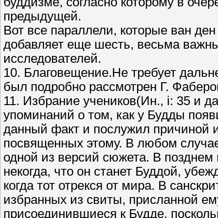
буддизме, согласно которому в очер
предыдущей.
Вот все параллели, которые ван де
добавляет еще шесть, весьма важны
исследователей.
10. Благовещение.Не требует дальн
был подробно рассмотрен Г. Фаберо
11. Избрание учеников(Ин., i: 35 и д
упоминаний о том, как у Будды появ
данный факт и послужил причиной и
посвященных этому. В любом случае
одной из версий сюжета. В позднем
некогда, что он станет Буддой, убе
когда тот отрекся от мира. В санскр
избранных из свиты, присланной ему
присоединившиеся к Будде, посколь