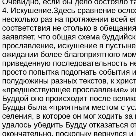
Очевидно, если бы дело обстояло т
4. Искушение.Здесь сравнение осло
несколько раз на протяжении всей е
соответствия не столько в обещания
заявляет, что общая схема буддийс
прославление, искушение в пустыне
ожидании более благоприятного мом
приведенную последовательность не
просто попытка подогнать события 
полудюжины разных текстов, к хрис
«предшествующее прославление» им
Буддой оно происходит после велик
Будды была «приятным местом с ус
селения, в которое он мог ходить за
удалось убедить Будду отказаться о
окончательно, поскольку вернулся и