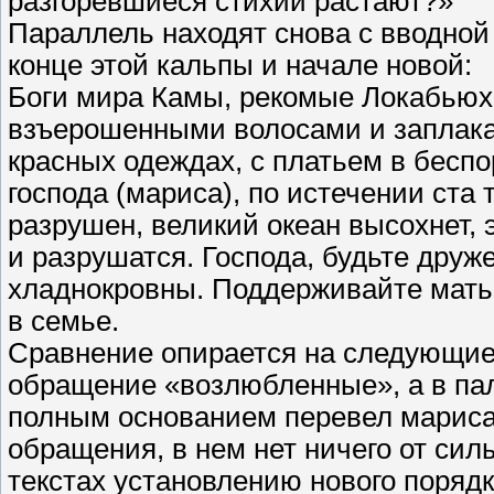
разгоревшиеся стихии растают?»
Параллель находят снова с вводной 
конце этой кальпы и начале новой:
Боги мира Камы, рекомые Локабьюха
взъерошенными волосами и заплака
красных одеждах, с платьем в беспо
господа (мариса), по истечении ста 
разрушен, великий океан высохнет, 
и разрушатся. Господа, будьте дру
хладнокровны. Поддерживайте мать,
в семье.
Сравнение опирается на следующие пу
обращение «возлюбленные», а в па
полным основанием перевел мариса
обращения, в нем нет ничего от сил
текстах установлению нового поряд