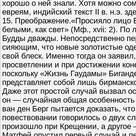
хорошо о ней знали. Хотя можно сом
евреям, индийский текст II в. н.э. зд
15. Преображение.«Просияло лицо Е
белыми, как свет» (Мф., xvii: 2). П
Будды дважды. Непосредственно пер
сияющим, что новые золотистые оде
свой блеск. Именно тогда он заявил
просветлении и при достижении кон
поскольку «Жизнь Гаудамы» Биганде,
представляет собой лишь бирманско
Даже этот простой случай вызвал о
он — случайная общая особенность
ван ден Берг пытается доказать, чт
повествовании говорилось о двух с
произошло при Крещении, а другое 
Матфей опустил первый случай и пе