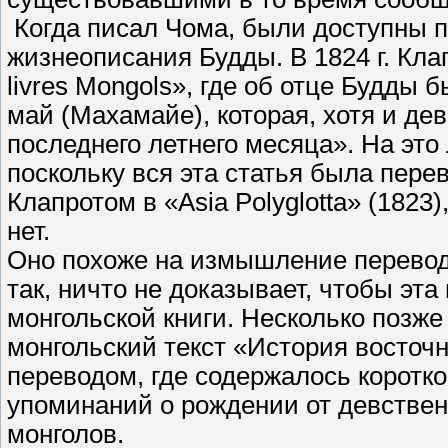
Когда писал Чома, были доступны 
жизнеописания Будды. В 1824 г. Клап
livres Mongols», где об отце Будды 
май (Махамайе), которая, хотя и де
последнего летнего месяца». На это
поскольку вся эта статья была пере
Клапротом в «Asia Polyglotta» (1823
нет.
Оно похоже на измышление переводч
так, ничто не доказывает, чтобы эт
монгольской книги. Несколько позж
монгольский текст «История восточ
переводом, где содержалось коротк
упоминаний о рождении от девствен
монголов.