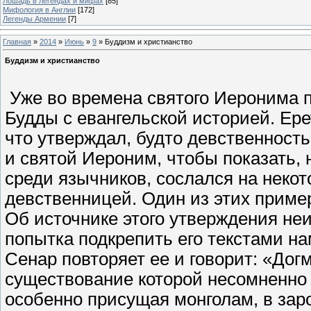
Лошадь в легендах и мифах
[85]
Мифология в Англии
[172]
Легенды Армении
[7]
Главная
»
2014
»
Июнь
»
9
» Буддизм и христианство
Буддизм и христианство
Уже во времена святого Иеронима 
Будды с евангельской историей. Ер
что утверждал, будто девственность
и святой Иероним, чтобы показать,
среди язычников, сослался на неко
девственницей. Один из этих приме
Об источнике этого утверждения неи
попытка подкрепить его текстами на
Сенар повторяет ее и говорит: «Дог
существование которой несомненно
особенно присущая монголам, в зар