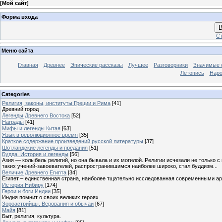
[
Мой сайт
]
Форма входа
В
Ст
Меню сайта
Главная
Древнее
Эпические рассказы
Лучшее
Разговорники
Значимые с
Летопись
Наро
Categories
Религия, законы, институты Греции и Рима
[41]
Древний город
Легенды Древнего Востока
[52]
Награды
[41]
Мифы и легенды Китая
[63]
Язык в революционное время
[35]
Краткое содержание произведений русской литературы
[37]
Шотландские легенды и предания
[51]
Будда. История и легенды
[56]
Азия — колыбель религий, но она бывала и их могилой. Религии исчезали не только 
таких учений-завоевателей, распространившимся наиболее широко, стал буддизм...
Величие Древнего Египта
[34]
Египет – единственная страна, наиболее тщательно исследованная современными а
История Нибиру
[174]
Герои и боги Индии
[35]
Индия помнит о своих великих героях
Зороастрийцы. Верования и обычаи
[67]
Майя
[81]
Быт, религия, культура.