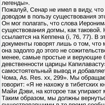
легенды».
Пожалуй, Сенар не имел в виду, чт
доводом в пользу существования эт
Он мог полагать, что слова Иерони
существования догмы, как таковой.
ссылается на Кеппена (i, 76, 77). В
документы говорят лишь о том, что 
она задолго до этого не сожительст
менее, самые простые и верующие 
девственности царицы Капилавасту»
самостоятельный вывод и добавляет:
Чома, As. Res. xx, 299». Мы обраща
говорит: «Я не нахожу в тибетских 
Майи Дэви, на которое так упирают 
Таким образом, мы должны вернуться
существовавшими в то время сообщ