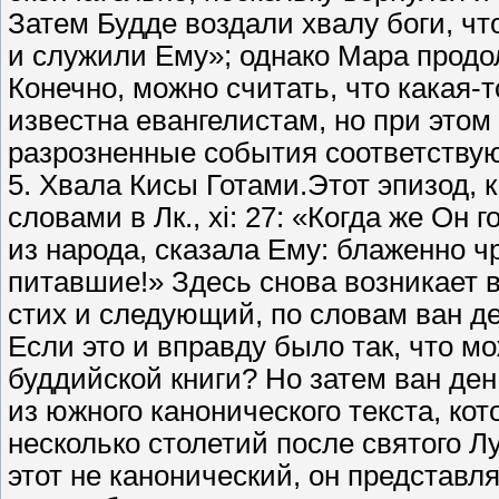
Затем Будде воздали хвалу боги, ч
и служили Ему»; однако Мара продол
Конечно, можно считать, что какая
известна евангелистам, но при этом
разрозненные события соответствую
5. Хвала Кисы Готами.Этот эпизод, 
словами в Лк., xi: 27: «Когда же Он
из народа, сказала Ему: блаженно ч
питавшие!» Здесь снова возникает в
стих и следующий, по словам ван де
Если это и вправду было так, что м
буддийской книги? Но затем ван ден
из южного канонического текста, ко
несколько столетий после святого Л
этот не канонический, он представл