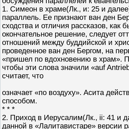
обсуждения параллелей к евангельс
1. Симеон в храме(Лк., и: 25 и дал
параллель. Ее признают ван ден Бе
сходства и отличия рассказов, как 
окончательное решение, следует от
отношений между буддийской и христ
проведенное ван ден Бергом, на пе
«пришел по вдохновению в храм». П
чтобы эти слова значили «auf Antrieb
считает, что
означает «по воздуху». Асита дейст
способом.
* * *
2. Приход в Иерусалим(Лк., ii: 41 и 
данной в «Лалитавистаре» версии р