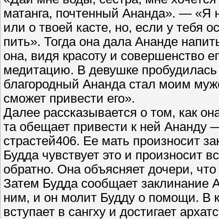
матанга, почтенный Ананда». — «Я н
или о твоей касте, но, если у тебя 
пить». Тогда она дала Ананде напит
она, видя красоту и совершенство его
медитацию. В девушке пробудилась 
благородный Ананда стал моим муж
сможет привести его».
Далее рассказывается о том, как он
та обещает привести к ней Ананду 
страстей406. Ее мать произносит за
Будда чувствует это и произносит в
обратно. Она объясняет дочери, чт
Затем Будда сообщает заклинание А
ним, и он молит Будду о помощи. В 
вступает в сангху и достигает архат