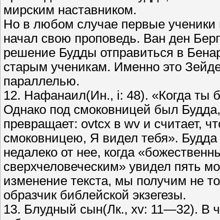
мирским наставником.
Но в любом случае первые ученики п
начал свою проповедь. Ван ден Берг
решение Будды отправиться в Бенар
старым ученикам. Именно это Зейде
параллелью.
12. Нафанаил(Ин., i: 48). «Когда ты
Однако под смоковницей был Будда,
превращает: ovtcx в wv и считает, ч
смоковницею, Я видел тебя». Будда
недалеко от нее, когда «божествен
сверхчеловеческим» увидел пять мо
изменение текста, мы получим не т
образчик библейской экзегезы.
13. Блудный сын(Лк., xv: 11—32). В