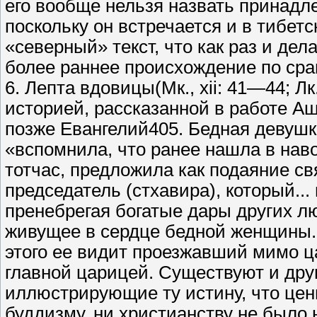
его вообще нельзя назвать принадл
поскольку он встречается и в тибетс
«северный» текст, что как раз и де
более раннее происхождение по сра
6. Лепта вдовицы(Мк., xii: 41—44; Лк
историей, рассказанной в работе А
позже Евангелий405. Бедная девушк
«вспомнила, что ранее нашла в наво
тотчас, предложила как подаяние с
председатель (стхавира), который...
пренебрегая богатые дары других л
живущее в сердце бедной женщины..
этого ее видит проезжавший мимо ца
главной царицей. Существуют и дру
иллюстрирующие ту истину, что ценн
буддизму, ни христианству не было