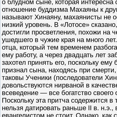
о блудном сыне, которая интересна 
отношение буддизма Махаяны к друг
называют Хинаяну, махаянисты не о
низкий уровень. В «Лотосе» сказано,
достигли просветления, похожи на ч
ушедшего в чужие края на много лет
отца, который тем временем разбогат
ему работу, а через двадцать лет за
захотел принять его, поскольку ему
признал сына, находясь при смерти, 
таковы Ученики (последователи Хин
довольствуются нирваной в качестве
всеведение — все богатство своего 
Поскольку эта притча содержится в
нельзя датировать раньше II в. н.э.,
евангелистом не стоит. Однако, как 