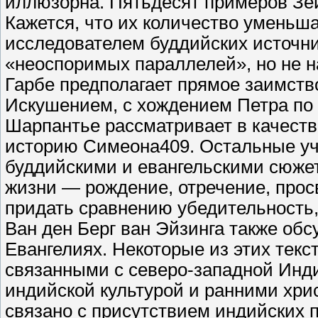
иллюзорна. Пятьдесят примеров Зей
Кажется, что их количество уменьш
исследователем буддийских источни
«неоспоримых параллелей», но не н
Гарбе предполагает прямое заимств
Искушением, с хождением Петра по 
Шарпантье рассматривает в качест
историю Симеона409. Остальные уч
буддийскими и евангельскими сюже
жизни — рождение, отречение, прос
придать сравнению убедительность
Ван ден Берг ван Эйзинга также об
Евангелиях. Некоторые из этих тек
связанными с северо-западной Инди
индийской культурой и ранними хри
связано с присутствием индийских 