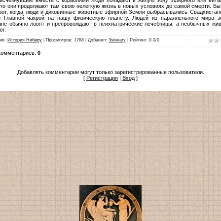
 то они продолжают там свою нелегкую жизнь в новых условиях до самой смерти. Бы
рот, когда люди и диковинные животные эфирной Земли выбрасывались Свадхистан
й Главной чакрой на нашу физическую планету. Людей из параллельного мира 
ане обычно ловят и препровождают в психиатрические лечебницы, а необычных жи
ют.
ия
:
История Нибиру
|
Просмотров
:
1768
|
Добавил
:
3slovary
|
Рейтинг
:
0.0
/
0
комментариев
:
0
Добавлять комментарии могут только зарегистрированные пользователи.
[
Регистрация
|
Вход
]