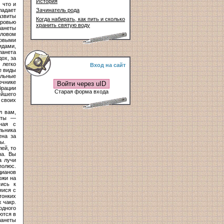
История
 что и
ладает
Зачинатель рода
азвиты
Когда набирать, как пить и сколько
Кровью
хранить святую воду
ланеты
оловом
ловыми
идами,
ланета
ох, за
 легко
Вход на сайт
е виды
альные
очнике
Войти через uID
брации
Старая форма входа
ейшего
 своих
л вам,
неты —
нная с
льника
ена за
ы.
ей, то
на. Вы
а лучи
полюс.
дианов
ожи на
шись к
мися с
тонких
 чакр.
одного
ются в
анеты