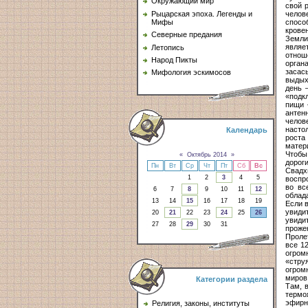
Окружающий мир
свой 
челов
Рыцарская эпоха. Легенды и
спосо
Мифы
крове
Северные предания
Земли
являе
Летопись
отнош
Народ Пикты
орган
засас
Мифология эскимосов
выдых
день 
«подк
пищи 
антен
челов
насто
Календарь
роста
матер
Чтобы
«
Октябрь 2014
»
дорог
Пн
Вт
Ср
Чт
Пт
Сб
Вс
Свадх
1
2
3
4
5
воспр
во вс
6
7
8
9
10
11
12
облад
13
14
15
16
17
18
19
Если 
увиди
20
21
22
23
24
25
26
увиди
27
28
29
30
31
проже
Проле
все 1
огром
«стру
огром
миров
Категории раздела
Там, 
термо
эфирн
Религия, законы, институты