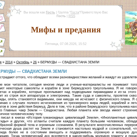
Вы вошли как
Гость
|
Группа
"
Гости
"
Приветствую Вас
Гость
|
RSS
Мифы и предания
Пятница, 07.08.2026, 15:52
я
»
2014
»
Октябрь
»
26
» БЕРМУДЫ — СВАДХИСТАНА ЗЕМЛИ
ЕРМУДЫ — СВАДХИСТАНА ЗЕМЛИ
страдают оттого, что обладают всеми разновидностями желаний и жаждут их удовлетв
ие мои читатели, сегодня многие люди и ученые-материалисты не понимают того
ают некоторые самолеты и корабли в зоне Бермудского треугольника. Я не говорю
етах и кораблях, которые проплывают над подводными пирамидами и из-за этого
ит из строя вся аппаратура и электроника. Такие суда и самолеты, пролетев скво
иды, опять становятся видимыми, они никуда не исчезают с физического плана. Я 
инаю о случаях полного исчезновения из трехмерного мира людей, кораблей и ле
атов в зоне действия Бермуд. Дело в том, что в районе Бермудского треугольника нах
из Главных чакр Земли — Свадхистана. Любая планета или звезда имеет строение
гичное человеческому телу.
 писал в книгах «История гуманоидных цивилизаций Земли», «Инопланетные цивил
тиды» и других, что атланты считали каждую планету большим человеком, обла
бразной формой тела и огромным сознанием. В результате многочисленных переро
еческая душа растет на Земле и становится настолько мудрой и сознательной, чт
оида более не в состоянии вмещать и поддерживать огромную и мощную дух
анцию. Тогда человеческий дух вселяется в какую-нибудь молодую планету и прод