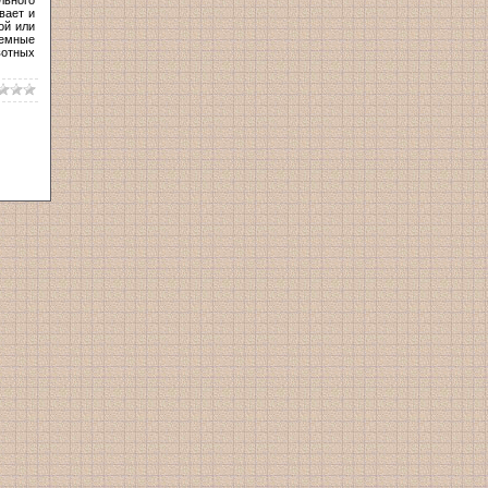
вает и
ой или
земные
вотных