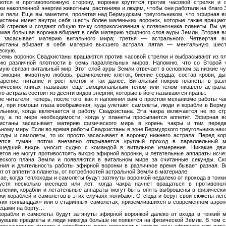
ются в противоположную сторону, воронки крутятся против часовой стрелки и 
ки накопленной энергии животным, растениям и людям, чтобы они работали на благо 
 и пели. Еще вы заметите, пролетая над Бермудским треугольником, что эфирная в
истаны имеет внутри себя шесть более маленьких воронок, которые также вращаю
ой стрелке и создают общую точку соприкосновения у позвоночника планеты. Вы ув
амая большая воронка вбирает в себя материю эфирного слоя ауры Земли. Вторая в
 засасывает материю витального мира; третья — астрального. Четвертая в
истаны вбирает в себя материю высшего астрала, пятая — ментальную, шес
ескую.
семь воронок Свадхистаны вращаются против часовой стрелки и выбрасывают из п
ию различной плотности в семь параллельных миров. Напомню, что со Второй 
мую связан витальный мир. Этот слой ауры Земли отвечает в основном за низкие чу
 эмоции, животную любовь, размножение клеток, биение сердца, состав крови, ды
арение, питание и рост клеток и так далее. Витальный покров планеты в раз
рических книгах называют еще эмоциональным телом или телом низшего астрала
о астрала состоит из десяти видов энергии, которые в йоге называются праны.
ие читатели, теперь, после того, как я напомнил вам о простом механизме работы ча
м, при помощи глаза воображения, куда улетают самолеты, люди и корабли в Берм
ольнике, когда включается в работу Свадхистана. Эта чакра включается не по ст
ку, а по мере необходимости, когда у планеты просыпается аппетит. Эфирная в
истаны засасывает материю физического мира в корень чакры и там переда
ьному миру. Если во время работы Свадхистаны в зоне Бермудского треугольника нах
ходы и самолеты, то их просто засасывает в воронку нижнего астрала. Перед ко
ется туман, потом внезапно открывается круглый проход в параллельный м
шедший вихрь уносит судно с командой в витальное измерение. Никакие дви
етов не могут противостоять вихрю эфирной воронки, и летательные аппараты исче
еского плана Земли и появляются в витальном мире за считанные секунды. Ск
ния и длительность работы эфирной воронки в различное время бывает разная. В
т от аппетита планеты, от потребностей астральной Земли в материале.
ае, когда теплоходы и самолеты будут затянуты воронкой недалеко от прохода в тонки
устя несколько месяцев или лет, когда чакра начнет вращаться в противопо
влении, корабли и летательные аппараты могут быть опять выброшены в физически
жи кораблей и самолетов в этих случаях погибают. Отсюда и берут свои сюжеты лег
чих голландцах» или о старинных самолетах, приземлившихся в современном аэроп
ецами на борту…
корабли и самолеты будут затянуты эфирной воронкой далеко от входа в тонкий м
нувшие предметы и люди никогда больше не появятся на физической Земле. В том с
 исчезнувшие вместе с кораблями люди попадают в жилую зону эфирного или вита