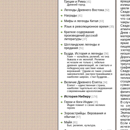
враща
Греции и Рима
[41]
излиш
Древний город
цвели
Легенды Древнего Востока
[52]
Свадх
часов
Награды
[41]
что с
Мифы и легенды Китая
[63]
чакры
Свадх
Язык в революционное время
[35]
атмич
Краткое содержание
Днем 
произведений русской
матер
литературы
напря
[37]
яркие
Шотландские легенды и
пищев
предания
[51]
эзоте
низшег
Будда. История и легенды
[56]
Дорог
Азия — колыбель религий, но она
бывала и их могилой. Религии
увиди
исчезали не только с гибелью
треуг
древних цивилизаций, их сметало и
графи
победоносное шествие новых
Свадх
верований.' Одним из таких учений-
витал
завоевателей, распространившимся
наиболее широко, стал буддизм...
тепло
сгуща
Величие Древнего Египта
[34]
сумас
Египет – единственная страна,
самол
наиболее тщательно исследованная
современными археологами
физич
враще
История Нибиру
[174]
зависи
Герои и боги Индии
В случ
[35]
Индия помнит о своих великих
то сп
героях
напра
Экипа
Зороастрийцы. Верования и
«Лету
обычаи
[67]
мертв
Майя
[81]
Если 
Быт, религия, культура.
исчез
когда