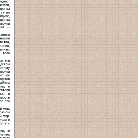
отдают
Земли,
оронка
тся по
идите,
оронка
оронка
тая —
ланеты
чакрой
вства,
хание,
личных
. Тело
кр, мы
удском
рогому
оронка
ет ее
одятся
раблем
ир, и
гатели
зают с
орость
се это
й мир,
ложном
й мир.
енды о
орту с
ир, то
лучае,
льного