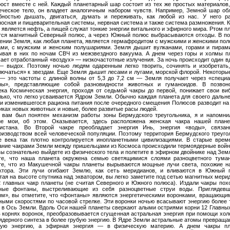
рост вместе с ней. Каждый планетарный шар состоит из тех же простых материалов,
еческое тело, он владеет аналогичным набором чувств. Например, Земной шар об
бностью дышать, двигаться, думать и переживать, как любой из нас. У него р
носная и пищеварительная системы, нервная система и также система размножения. 
 является нефть, а пищей служат тонкие энергии витального и эфирного мира. Ртом п
тся магнитный Северный полюс, а через Южный полюс выбрасываются отходы. В п
ении Земля, как любая планета, является гермафродитом с мужскими и женскими по
ами, с мужским и женским полушариями. Земля дышит вулканами, горами и пирам
ывая в них по ночам СВЧ из межзвездного вакуума. А днем через горы и холмы п
ает отработанный «воздух» — низкочастотные излучения. За ночь происходит один вд
— выдох. Поэтому ночью людям одаренным легко творить, сочинять и изобретать,
лючаться» к звездам. Еще Земля дышит лесами и лугами, морской флорой. Некоторы
— это частоты с длиной волны от 5,3 до 7,2 см — Земля получает через «специ
ны», представляющие собой разновидности животных и гуманоидов. В позвон
ека Космическая энергия, проходя от седьмой чакры до первой, понижает свои ви
лько, что легко усваивается Ядром Земли. Обычно каждая планета для своего дальн
 и изменившегося рациона питания после очередного смещения Полюсов разводит на
иках новых животных и новые, более развитые расы людей.
 вам был понятен механизм работы зоны Бермудского треугольника, я и напомни
ие мои, об этом. Оказывается, здесь расположена женская чакра нашей пла
истана. Во Второй чакре преобладает энергия Инь, энергия «воды», связа
оизводством всей человеческой популяции. Поэтому территория Бермудского треуго
е века так плотно контролируется инопланетными цивилизациями. В старые врем
ание чакрами Земли между пришельцами из Космоса происходили термоядерные войн
вы сознательно выйдете из физического тела и полетите в эфирном двойнике над Земл
те, что наша планета окружена семью светящимися слоями разноцветного тума
те, что из Макушечной чакры планеты вырываются мощные лучи света, похожие н
ктора. Эти лучи огибают Землю, как сеть меридианов, и вливаются в Южный 
тая на высоте спутника над экватором, вы легко заметите под сетью магнитных мери
2 главных чакр планеты (не считая Северного и Южного полюса). Издали чакры пох
ные фонтаны, выстреливающие из себя разноцветные струи воды. Приглядев
ям», вы отметите, что «фонтаны» являются энергетическими воронками, вращающи
ными скоростями по часовой стрелке. Эти воронки ночью всасывают энергию более 
 в Ось Земли. Вдоль Оси нашей планеты сверкают алыми остриями корни 12 Главных
в корнях воронок, преобразовывается сгущенная астральная энергия при помощи хол
ядерного синтеза в более грубую энергию. В Ядре Земли астральные атомы превраща
ую энергию, а эфирная энергия — в физическую материю. А днем чакры пл