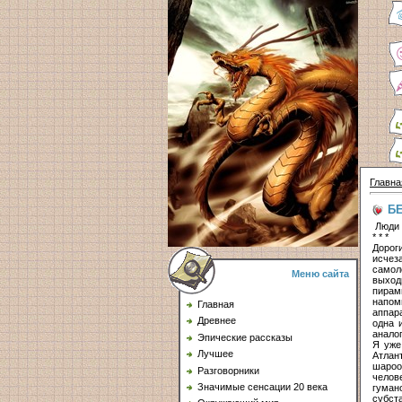
Главна
Б
Люди 
* * *
Дорог
исчез
самол
Меню сайта
выход
пирам
напом
Главная
аппар
Древнее
одна 
анало
Эпические рассказы
Я уже
Лучшее
Атлан
шароо
Разговорники
челов
Значимые сенсации 20 века
гуман
субст