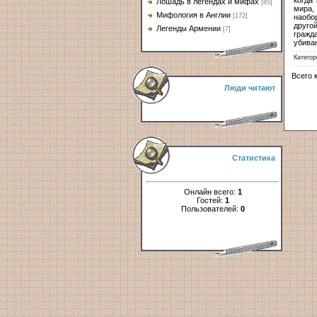
Лошадь в легендах и мифах
[85]
мира,
Мифология в Англии
[172]
наобо
друго
Легенды Армении
[7]
гражд
убива
Категор
Всего 
Люди читают
Статистика
Онлайн всего:
1
Гостей:
1
Пользователей:
0