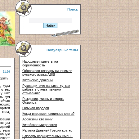
Поиск
Популярные темы
Народные приметы на
беременность
Обновился словарь синонимов
21:26
русского языка ASIS
орить
Китайские драконы
, куда
Руководителю на заметку: как
 о тех
работать с негативными
 у них
отзывами?
зь луч
Рождение, жизнь и смерть
сейчас
Осириса
тающих
одится
Обычаи народов
 тела,
Когда впервые появились книги?
изации
Ассасины кто они?
дающим
Китайская мифология
ждений
о тело
Религия Древней Греции кратко
овную
Словарь нарицательных имён -
олжает