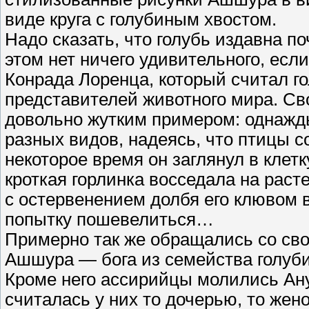
виде круга с голубиным хвостом.
Надо сказать, что голубь издавна п
этом нет ничего удивительного, есл
Конрада Лоренца, который считал г
представителей животного мира. С
довольно жутким примером: однажды
разных видов, надеясь, что птицы с
некоторое время он заглянул в клетк
кроткая горлинка восседала на раст
с остервенением долбя его клювом в
попытку пошевелиться…
Примерно так же обращались со св
Ашшура — бога из семейства голуб
Кроме него ассирийцы молились Ану
считалась у них то дочерью, то же