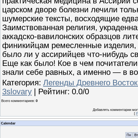
практическая медицина в Ассирии с
царском дворе болезни лечили толь
шумерские тексты, восходящие едва
Заимствованная религия, украденна
аккадско-вавилонских образцов лит
финикийцам ремесленные изделия, 
было ли у ассирийцев что-нибудь св
Еще как было! Кое в чем почитатели
знали себе равных, а именно — в в
Категория
:
Легенды Древнего Восток
3slovary
|
Рейтинг
:
0.0
/
0
Всего комментариев
:
0
Добавлять комментарии могу
[
Р
Calendar
Пн
Вт