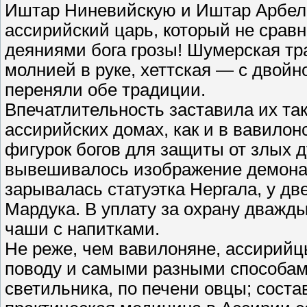
Иштар Ниневийскую и Иштар Арбель
ассирийский царь, который не срав
деяниями бога грозы! Шумерская т
молнией в руке, хеттская — с двой
переняли обе традиции.
Впечатлительность заставила их та
ассирийских домах, как и в вавилон
фигурок богов для защиты от злых д
вывешивалось изображение демона ю
зарывалась статуэтка Нергала, у дв
Мардука. В уплату за охрану дважды
чаши с напитками.
Не реже, чем вавилоняне, ассирийц
поводу и самыми разными способами
светильника, по печени овцы; соста