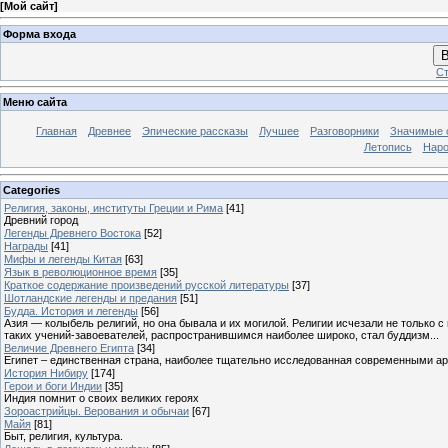
[
Мой сайт
]
Форма входа
В
Ст
Меню сайта
Главная
Древнее
Эпические рассказы
Лучшее
Разговорники
Значимые с
Летопись
Наро
Categories
Религия, законы, институты Греции и Рима
[41]
Древний город
Легенды Древнего Востока
[52]
Награды
[41]
Мифы и легенды Китая
[63]
Язык в революционное время
[35]
Краткое содержание произведений русской литературы
[37]
Шотландские легенды и предания
[51]
Будда. История и легенды
[56]
Азия — колыбель религий, но она бывала и их могилой. Религии исчезали не только 
таких учений-завоевателей, распространившимся наиболее широко, стал буддизм...
Величие Древнего Египта
[34]
Египет – единственная страна, наиболее тщательно исследованная современными а
История Нибиру
[174]
Герои и боги Индии
[35]
Индия помнит о своих великих героях
Зороастрийцы. Верования и обычаи
[67]
Майя
[81]
Быт, религия, культура.