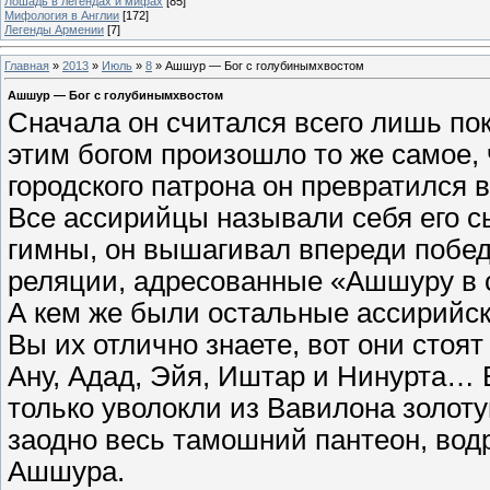
Лошадь в легендах и мифах
[85]
Мифология в Англии
[172]
Легенды Армении
[7]
Главная
»
2013
»
Июль
»
8
» Ашшур — Бог с голубинымхвостом
Ашшур — Бог с голубинымхвостом
Сначала он считался всего лишь по
этим богом произошло то же самое, 
городского патрона он превратился 
Все ассирийцы называли себя его 
гимны, он вышагивал впереди побе
реляции, адресованные «Ашшуру в 
А кем же были остальные ассирийск
Вы их отлично знаете, вот они стоят
Ану, Адад, Эйя, Иштар и Нинурта…
только уволокли из Вавилона золот
заодно весь тамошний пантеон, вод
Ашшура.