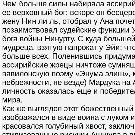
Чем больше силы набирала ассирий
ее верховный бог: вскоре он бесце
жену Нин ли ль, отобрал у Ана поч
позаимствовал судейские функции 
бога войны Нинурту. С куда большей
мудреца, взятую напрокат у Эйи; чт
больше всех. Поленившись придума
ассирийские жрецы ничтоже сумняш
вавилонскую поэму «Энума элиш», м
небрежности, не везде) Мардука на
личность оказалась еще и победите
мира.
Как же выглядел этот божественный
изображался в виде воина с луком и
красовался голубиный хвост, заключ
стилизованные рисунки Ашшура в в