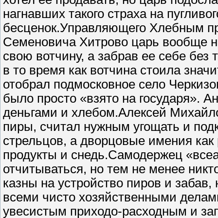
нагнавших такого страха на пугливог
бесценок.Управляющего Хлебным пр
Семеновича Хитрово царь вообще не
свою вотчину, а забрав ее себе без 
в то время как вотчина стоила знач
отобрал подмосковное село Черкизо
было просто «взято на государя». 
деньгами и хлебом.Алексей Михайл
пиры, считал нужным угощать и под
стрельцов, а дворцовые имения как 
продукты и снедь.Самодержец «всеа
отчитываться, но тем не менее никто
казны на устройство пиров и забав,
всеми чисто хозяйственными делам
увесистым приходо-расходным и зап