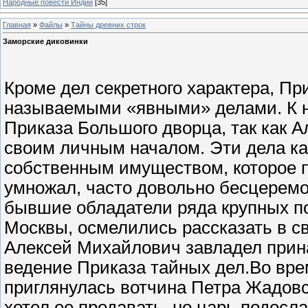
Народные повести Индии
[35]
Главная
»
Файлы
»
Тайны древних строк
Заморские диковинки
Кроме дел секретного характера, Пр
называемыми «явными» делами. К н
Приказа Большого дворца, так как 
своим личным началом. Эти дела ка
собственным имуществом, которое
умножал, часто довольно бесцеремо
бывшие обладатели ряда крупных п
Москвы, осмелились рассказать в с
Алексей Михайлович завладел прин
ведение Приказа тайных дел.Во вре
приглянулась вотчина Петра Жадовс
хотел ее продавать, но царь подосла