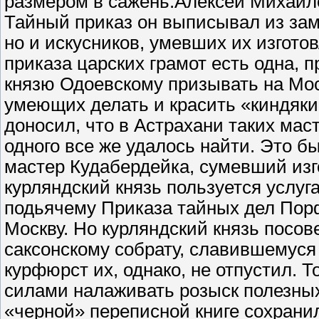
размером в сажень.Алексей Михайл
Тайный приказ он выписывал из зам
но и искусников, умевших их изгото
приказа царских грамот есть одна,
князю Одоевскому призывать на Мо
умеющих делать и красить «киндяки»
доносил, что в Астрахани таких маст
одного все же удалось найти. Это б
мастер Кудабердейка, сумевший изг
курляндский князь пользуется услуг
подьячему Приказа тайных дел Пор
Москву. Но курляндский князь посове
саксонскому собрату, славившемуся
курфюрст их, однако, не отпустил. 
силами налаживать розыск полезны
«черной» переписной книге сохрани