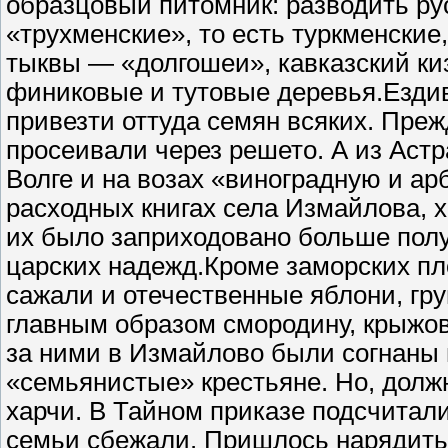
образцовый питомник: разводить ру
«трухменские», то есть туркменские
тыквы — «долгошеи», кавказский киз
финиковые и тутовые деревья.Езди
привезти оттуда семян всяких. Преж
просеивали через решето. А из Астр
Волге и на возах «виноградную и ар
расходных книгах села Измайлова, х
их было заприходовано больше полу
царских надежд.Кроме заморских пл
сажали и отечественные яблони, гр
главным образом смородину, крыжов
за ними в Измайлово были согнаны 
«семьянистые» крестьяне. Но, долж
харчи. В Тайном приказе подсчитали
семьи сбежали. Пришлось нарядить 