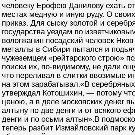
человеку Ерофею Данилову ехать от
местах медную и иную руду. О свои
приказ. Для сыску золотой и серебр
государства уездам по изветчиковым
вологжанин посадский человек Яков
металлы в Сибири пытался и подьяч
чужеземцем «рейтарского строю» п
поиски их, по-видимому, не дали ощ
что переливал в слитки ввозимые и
на этом зарабатывал.«В серебряных
утверждал Котошихин, — потому чт
ценою, а в деле московских денег в
алтыну по две денги и от всякого е
денги и по осьми алтын».В подмоск
теперь разбит Измайловский парк к