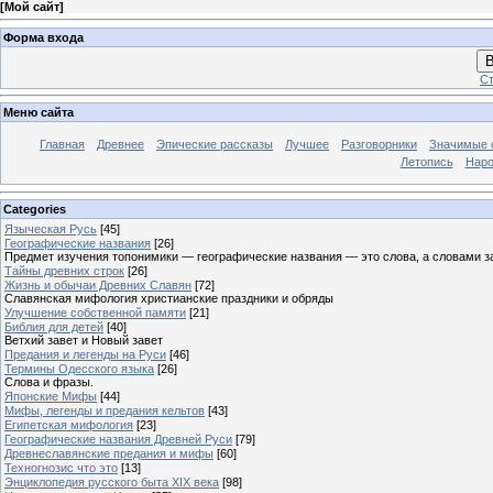
[
Мой сайт
]
Форма входа
В
Ст
Меню сайта
Главная
Древнее
Эпические рассказы
Лучшее
Разговорники
Значимые с
Летопись
Наро
Categories
Языческая Русь
[45]
Географические названия
[26]
Предмет изучения топонимики — географические названия — это слова, а словами з
Тайны древних строк
[26]
Жизнь и обычаи Древних Славян
[72]
Славянская мифология христианские праздники и обряды
Улучшение собственной памяти
[21]
Библия для детей
[40]
Ветхий завет и Новый завет
Предания и легенды на Руси
[46]
Термины Одесского языка
[26]
Слова и фразы.
Японские Мифы
[44]
Мифы, легенды и предания кельтов
[43]
Египетская мифология
[23]
Географические названия Древней Руси
[79]
Древнеславянские предания и мифы
[60]
Техногнозис что это
[13]
Энциклопедия русского быта XIX века
[98]