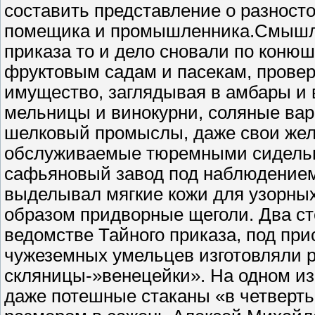
составить представление о разност
помещика и промышленника.Смышле
приказа то и дело сновали по коню
фруктовым садам и пасекам, проверя
имущество, заглядывая в амбары и 
мельницы и винокурни, соляные ва
шелковый промыслы, даже свои жел
обслуживаемые тюремными сидель
сафьяновый завод под наблюдением
выделывал мягкие кожи для узорных
образом придворные щеголи. Два ст
ведомстве Тайного приказа, под пр
чужеземных умельцев изготовляли р
скляницы-»венецейки». На одном из
даже потешные стаканы «в четверть