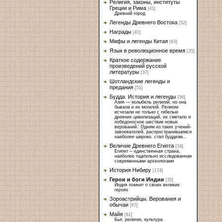
Религия, законы, институты
Греции и Рима
[41]
Древний город
Легенды Древнего Востока
[52]
Награды
[41]
Мифы и легенды Китая
[63]
Язык в революционное время
[35]
Краткое содержание
произведений русской
литературы
[37]
Шотландские легенды и
предания
[51]
Будда. История и легенды
[56]
Азия — колыбель религий, но она
бывала и их могилой. Религии
исчезали не только с гибелью
древних цивилизаций, их сметало и
победоносное шествие новых
верований.' Одним из таких учений-
завоевателей, распространившимся
наиболее широко, стал буддизм...
Величие Древнего Египта
[34]
Египет – единственная страна,
наиболее тщательно исследованная
современными археологами
История Нибиру
[174]
Герои и боги Индии
[35]
Индия помнит о своих великих
героях
Зороастрийцы. Верования и
обычаи
[67]
Майя
[81]
Быт, религия, культура.