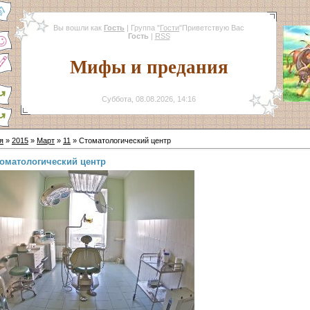
Вы вошли как
Гость
|
Группа
"
Гости
"
Приветствую Вас
Гость
|
RSS
Мифы и предания
Суббота, 08.08.2026, 14:16
я
»
2015
»
Март
»
11
» Cтоматологический центр
оматологический центр