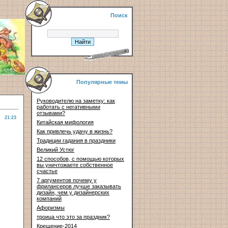
Поиск
Популярные темы
Руководителю на заметку: как
работать с негативными
отзывами?
21:23
Китайская мифология
Как привлечь удачу в жизнь?
Традиции гадания в праздники
Великий Устюг
12 способов, с помощью которых
вы уничтожаете собственное
счастье
7 аргументов почему у
фрилансеров лучше заказывать
дизайн, чем у дизайнерских
компаний
Афоризмы
троица что это за праздник?
Крещение-2014