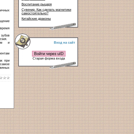
Воспитание рыцаря
Сувенир. Как сделать магнитики
личных
самостоятельно?
Китайские драконы
щение
 время
 зубов
езия.
ием и
Вход на сайт
иентам
Войти через uID
Старая форма входа
ак при
 самое
овяных