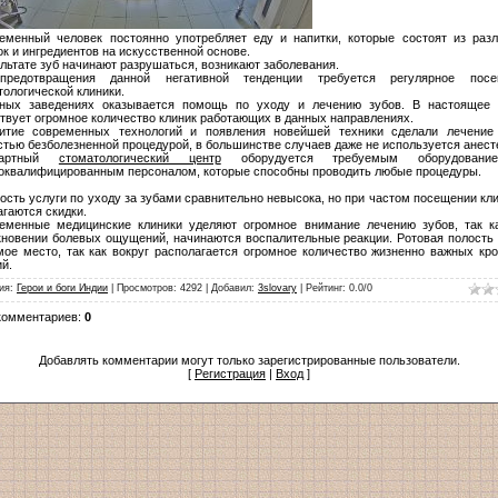
менный человек постоянно употребляет еду и напитки, которые состоят из раз
ок и ингредиентов на искусственной основе.
ультате зуб начинают разрушаться, возникают заболевания.
предотвращения данной негативной тенденции требуется регулярное посе
тологической клиники.
ных заведениях оказывается помощь по уходу и лечению зубов. В настоящее
твует огромное количество клиник работающих в данных направлениях.
тие современных технологий и появления новейшей техники сделали лечение
стью безболезненной процедурой, в большинстве случаев даже не используется анест
дартный
стоматологический центр
оборудуется требуемым оборудован
оквалифицированным персоналом, которые способны проводить любые процедуры.
ость услуги по уходу за зубами сравнительно невысока, но при частом посещении кл
агаются скидки.
менные медицинские клиники уделяют огромное внимание лечению зубов, так к
кновении болевых ощущений, начинаются воспалительные реакции. Ротовая полость
мое место, так как вокруг располагается огромное количество жизненно важных кр
й.
ия
:
Герои и боги Индии
|
Просмотров
:
4292
|
Добавил
:
3slovary
|
Рейтинг
:
0.0
/
0
комментариев
:
0
Добавлять комментарии могут только зарегистрированные пользователи.
[
Регистрация
|
Вход
]