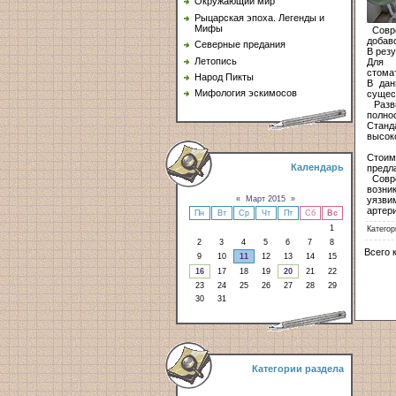
Окружающий мир
Рыцарская эпоха. Легенды и
Мифы
Совре
добав
Северные предания
В рез
Летопись
Для 
стома
Народ Пикты
В дан
Мифология эскимосов
сущес
Разви
полно
Стан
высок
Стоим
Календарь
предл
Совре
возни
уязви
«
Март 2015
»
артери
Пн
Вт
Ср
Чт
Пт
Сб
Вс
1
Категор
2
3
4
5
6
7
8
Всего 
9
10
11
12
13
14
15
16
17
18
19
20
21
22
23
24
25
26
27
28
29
30
31
Категории раздела