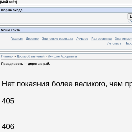
[
Мой сайт
]
Форма входа
В
Ст
Меню сайта
Главная
Древнее
Эпические рассказы
Лучшее
Разговорники
Значимые с
Летопись
Наро
Главная
»
Доска объявлений
»
Лучшие Афоризмы
Правдивость — дорога в рай.
Нет покаяния более великого, чем п
405
406