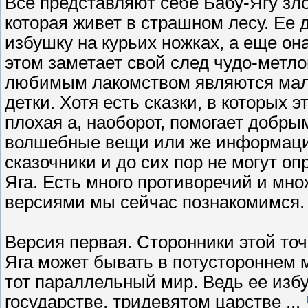
Все представляют себе Бабу-Ягу зл
которая живет в страшном лесу. Ее
избушку на курьих ножках, а еще она
этом заметает свой след чудо-метлой
любимым лакомством являются мал
детки. Хотя есть сказки, в которых 
плохая а, наоборот, помогает добры
волшебные вещи или же информацию
сказочники и до сих пор не могут оп
Яга. Есть много противоречий и мн
версиями мы сейчас познакомимся.
Версия первая. Сторонники этой точ
Яга может бывать в потустороннем м
тот параллельный мир. Ведь ее изб
государстве, тридевятом царстве
...