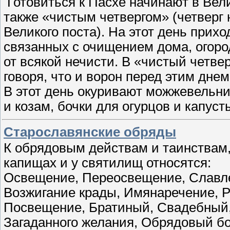
Готовиться к Пасхе начинают в Вел
также «чистым четвергом» (четверг
Великого поста). На этот день прих
связанных с очищением дома, огород
от всякой нечисти. В «чистый четве
говоря, что и ворон перед этим днем
В этот день окуривают можжевельн
и козам, бочки для огурцов и капуст
Старославянские обряды
К обрядовым действам и таинствам
капищах и у святилищ относятся:
Освещение, Переосвещение, Славле
Возжигание крады, Имянаречение, 
Посвещение, Братиный, Свадебный,
Загаданного желания, Обрядовый бо