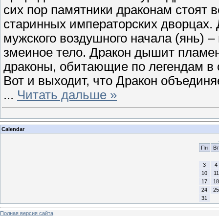
сих пор памятники драконам стоят 
старинных императорских дворцах.
мужского воздушного начала (янь) – 
змеиное тело. Дракон дышит пламен
драконы, обитающие по легендам в 
Вот и выходит, что Дракон объединяе
...
Читать дальше »
Calendar
Пн
Вт
3
4
10
11
17
18
24
25
31
Полная версия сайта