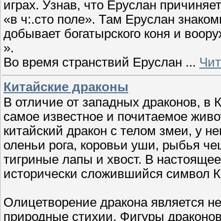
играх. Узнав, что Еруслан причиняет
«в ч:.сто поле». Там Еруслан знако
добывает богатырского коня и воору
».
Во время странствий Еруслан
...
Чит
Китайские драконы
В отличие от западных драконов, в К
самое известное и почитаемое живо
китайский дракон с телом змеи, у н
оленьи рога, коровьи уши, рыбья че
тигриные лапы и хвост. В настоящее
исторически сложившийся символ К
Олицетворение дракона является не
природные стихии. Фигуры драконов