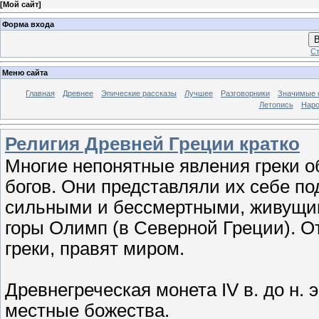
[
Мой сайт
]
Форма входа
В
Ст
Меню сайта
Главная
Древнее
Эпические рассказы
Лучшее
Разговорники
Значимые с
Летопись
Наро
Религия Древней Греции кратко
Многие непонятные явления греки 
богов. Они представляли их себе п
сильными и бессмертными, живущи
горы Олимп (в Северной Греции). От
греки, правят миром.
Древнегреческая монета IV в. до н. 
местные божества.